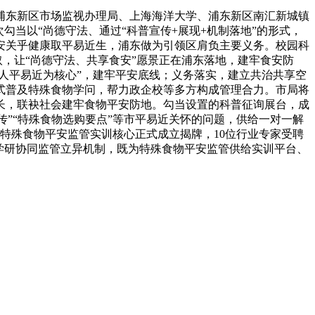
东新区市场监视办理局、上海海洋大学、浦东新区南汇新城镇
勾当以“尚德守法、通过“科普宣传+展现+机制落地”的形式，
安关乎健康取平易近生，浦东做为引领区肩负主要义务。校园科
取，让“尚德守法、共享食安”愿景正在浦东落地，建牢食安防
人平易近为核心”，建牢平安底线；义务落实，建立共治共享空
式普及特殊食物学问，帮力政企校等多方构成管理合力。市局将
长，联袂社会建牢食物平安防地。勾当设置的科普征询展台，成
传”“特殊食物选购要点”等市平易近关怀的问题，供给一对一解
特殊食物平安监管实训核心正式成立揭牌，10位行业专家受聘
学研协同监管立异机制，既为特殊食物平安监管供给实训平台、