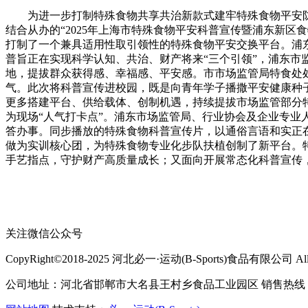
为进一步打制特殊食物共享共治新款式建牢特殊食物平安防
结合从办的“2025年上海市特殊食物平安科普宣传暨浦东新区
打制了一个兼具适用性取引领性的特殊食物平安交换平台。浦
普旨正在实现科学认知、共治、财产将来“三个引领”，浦东市
地，提拔群众获得感、幸福感、平安感。市市场监管局特食处处
气。此次将科普宣传进校园，既是向青年学子播撒平安健康种
更多搭建平台、供给载体、创制机遇，持续提拔市场监管部分
为现场“人气打卡点”。浦东市场监管局、行业协会及企业专业人
答办事。同步播放的特殊食物科普宣传片，以通俗言语和实正在
做为实训核心团，为特殊食物专业化步队扶植创制了新平台。
手艺指点，守护财产高质量成长；又面向开展常态化科普宣传，
关注微信公众号
CopyRight©2018-2025 河北必一·运动(B-Sports)食品有限公司 All Ri
公司地址：河北省邯郸市大名县王村乡食品工业园区 销售热线：400-