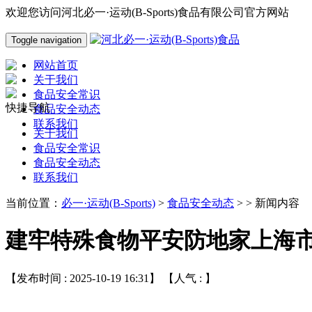
欢迎您访问河北必一·运动(B-Sports)食品有限公司官方网站
Toggle navigation
网站首页
关于我们
食品安全常识
快捷导航
食品安全动态
联系我们
关于我们
食品安全常识
食品安全动态
联系我们
当前位置：
必一·运动(B-Sports)
>
食品安全动态
> > 新闻内容
建牢特殊食物平安防地家上海
【发布时间 : 2025-10-19 16:31】 【人气 :
】