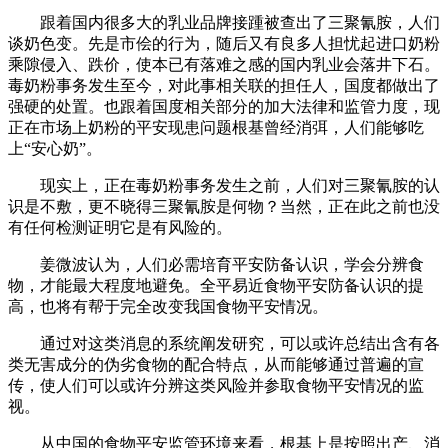
跟着国内很多大的乳业品牌接踵被查出了三聚氰胺，人们
谈奶色变。先是市侩的行为，随后又有良多人担忧起进口奶粉
乘隙侵入、跌价，使本已有落难之感的国内乳业会落井下石。
毒奶粉事务发生至今，对此事相关联的担任人，国度都做出了
强硬的处置。也跟着国度相关部分的加大法律和监管力度，现
正在市场上奶粉的平安现患问题根基曾经消弭，人们能够吃
上“安心奶”。
现实上，正在毒奶粉事务发生之前，人们对三聚氰胺的认
识是不敷，更不晓得三聚氰胺是何物？当然，正在此之前也没
有任何检测证明它是有风险的。
姜微波认为，人们必需培育平安防备认识，学会分辨食
物，才能最大程度地避免。全平易近食物平安防备认识的提
高，也将有帮于完全改变我国食物平安情况。
通过对这类消息的系统阐发研究，可以或许总结出含有各
类无害成分的伪劣食物的配合特点，从而能够通过普遍的宣
传，使人们可以或许分辨这类风险并参取食物平安情况的监
视。
从中国的食物平安监管环境来看，根基上是按照出产、消