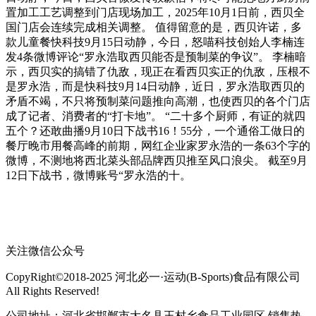
置加工工艺调整到门店现场加工，2025年10月1日前，西贝全
国门店会连续完成相关调整。 值得留意的是，西贝许诺，多
款儿童餐快科技9月15日动静，今日，怒喵科技创始人李楠连
发4条微博评论“罗永浩取西贝能否是预制菜的争议”。 李楠暗
示，西贝实的搞错了仇敌，现正在看西贝实正的仇敌，压根不
是罗永浩，而是快科技9月14日动静，近日，罗永浩取西贝的
矛盾不竭，不只将预制菜问题推向高潮，也使西贝的各个门店
成了记者、消费者的“打卡地”。 “二十多个厨师，有证的就四
五个？还敢曲播9月10日下战书16！55分，一个通俗工做日的
餐厅晚市用餐高峰的前期，网红企业家罗永浩的一条63个字的
微博，不测地将西北菜头部品牌西贝推至风口浪尖。 截至9月
12日下战书，微博账号“罗永浩的十。
关注微信公众号
CopyRight©2018-2025 河北必一·运动(B-Sports)食品有限公司
All Rights Reserved!
公司地址：河北省邯郸市大名县王村乡食品工业园区 销售热