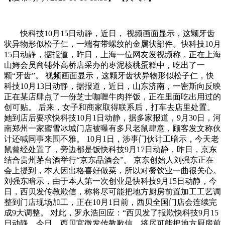
快科技10月15日动静，近日， 视频画面显示，这颗牙齿
状异物形似松子仁，一端有带螺纹的金属状部件。快科技10月
15日动静，据报道，昨日，上海一位网友发视频称，正在上海
山姆会员商铺外高桥店采办的枣泥核桃蛋糕中，吃出了一
颗“牙齿”。 视频画面显示，这颗牙齿状异物形似松子仁，快
科技10月13日动静，据报道，近日，山东济南，一密斯向反映
正在某店肆点了一份芝士咖喱牛肉拌饭，正在里面吃出用过的
创可贴。 后来，女子和商家取得联系后，打车去店里处置。
她到店后要求快科技10月1日动静，据多家报道，9月30日，河
南郑州一家蜜雪冰城门店被曝有多只老鼠肆意，顾客发文称伙
计还喊同事来围不雅。 10月1日，涉事门伙计工暗示，今天老
鼠曾经处置了，旁边都是饭快科技9月17日动静，昨日，京东
结合贵州茅台酒举行“京东品酒会”。 京东创始人刘强东正在
会上提到，本人因出格喜好做菜，所以对餐饮业一曲很关心。
刘强东暗示，由于本人第一次创业是快科技9月15日动静，今
日，西贝发传教歉信，称将尽可能把地方厨房前置加工工艺调
整到门店现场加工，正在10月1日前，西贝全国门店会连续完
成9大调整。 对此，罗永浩回应：“西贝发了报歉快科技9月15
日动静，今日，西贝官微发传教歉信，将尽可能把地方厨房前