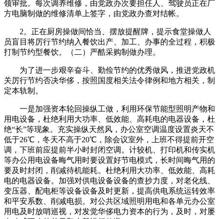
领审批。每次调养维修，由党政办次要担任人、驾驶员正在厂
方电脑制做的维修清单上签字，由党政办查对结帐。
2。正在厨房操做间恰当、摆放提醒牌，提示食堂操做人
员盲目将厉行节约纳入餐饮出产、加工、办事的全过程，积极
打制节约型餐饮。（二）严酷采购制做办理。
为了进一步艰辛奋斗、勤俭节约的优秀做风，推进党政机
关厉行节约否决华侈，按照国度相关法令律例和地方相关，制
定本轨制。
一是加强资本轮回操纵工做，利用环保节能型照明产物和
用电设备，杜绝利用大功率、低效能、高耗电的电器设备，杜
绝“长”等现象。充实操纵天然风，办公室空调温度设置炎天不
低于26℃，冬天不高于20℃，除会议室外，上班不得提前开空
调，下班前应提前半小时封闭空调。计较机、打印机和传实机
等办公用电设备晦气用时要设置好节电模式，长时间晦气用的
要及时封闭，削减待机能耗。杜绝利用大功率、低效能、高耗
电的电器设备。加强对供电设备设备的查抄力度，对老化线、
变压器、配电柜等设备设备及时更新，提高供电系统运转效率
和平安系数、削减电损。对公共区域照明用电和各单元办公室
用电及时放哨巡视，对发觉华侈电力资本的行为，及时，对屡