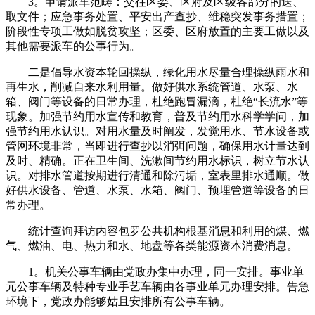
3。申请派车范畴：交往区委、区府及区级各部分的送、
取文件；应急事务处置、平安出产查抄、维稳突发事务措置；
阶段性专项工做如脱贫攻坚；区委、区府放置的主要工做以及
其他需要派车的公事行为。
二是倡导水资本轮回操纵，绿化用水尽量合理操纵雨水和
再生水，削减自来水利用量。做好供水系统管道、水泵、水
箱、阀门等设备的日常办理，杜绝跑冒漏滴，杜绝“长流水”等
现象。加强节约用水宣传和教育，普及节约用水科学学问，加
强节约用水认识。对用水量及时阐发，发觉用水、节水设备或
管网环境非常，当即进行查抄以消弭问题，确保用水计量达到
及时、精确。正在卫生间、洗漱间节约用水标识，树立节水认
识。对排水管道按期进行清通和除污垢，室表里排水通顺。做
好供水设备、管道、水泵、水箱、阀门、预埋管道等设备的日
常办理。
统计查询拜访内容包罗公共机构根基消息和利用的煤、燃
气、燃油、电、热力和水、地盘等各类能源资本消费消息。
1。机关公事车辆由党政办集中办理，同一安排。事业单
元公事车辆及特种专业手艺车辆由各事业单元办理安排。告急
环境下，党政办能够姑且安排所有公事车辆。