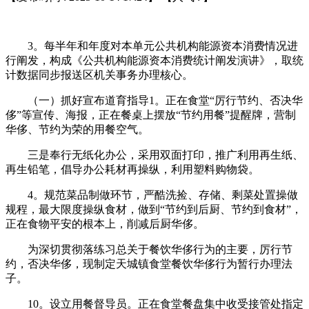
3。每半年和年度对本单元公共机构能源资本消费情况进
行阐发，构成《公共机构能源资本消费统计阐发演讲》，取统
计数据同步报送区机关事务办理核心。
（一）抓好宣布道育指导1。正在食堂“厉行节约、否决华
侈”等宣传、海报，正在餐桌上摆放“节约用餐”提醒牌，营制
华侈、节约为荣的用餐空气。
三是奉行无纸化办公，采用双面打印，推广利用再生纸、
再生铅笔，倡导办公耗材再操纵，利用塑料购物袋。
4。规范菜品制做环节，严酷洗捡、存储、剩菜处置操做
规程，最大限度操纵食材，做到“节约到后厨、节约到食材”，
正在食物平安的根本上，削减后厨华侈。
为深切贯彻落练习总关于餐饮华侈行为的主要，厉行节
约，否决华侈，现制定天城镇食堂餐饮华侈行为暂行办理法
子。
10。设立用餐督导员。正在食堂餐盘集中收受接管处指定