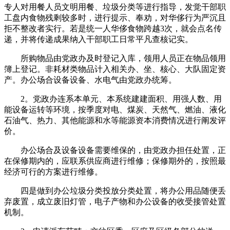
专人对用餐人员文明用餐、垃圾分类等进行指导，发觉干部职
工盘内食物残剩较多时，进行提示、奉劝，对华侈行为严沉且
拒不整改者实行。若是统一人华侈食物跨越3次，就会点名传
递，并将传递成果纳入干部职工日常平凡查核记实。
所购物品由党政办及时登记入库，领用人员正在物品领用
簿上登记。非耗材类物品计入相关办、坐、核心、大队固定资
产。办公场合设备设备、水电气由党政办统筹。
2。党政办连系本单元、本系统建建面积、用强人数、用
能设备运转等环境，按季度对电、煤炭、天然气、燃油、液化
石油气、热力、其他能源和水等能源资本消费情况进行阐发评
价。
办公场合及设备设备需要维保的，由党政办担任处置，正
在保修期内的，应联系供应商进行维修；保修期外的，按照最
经济可行的方案进行维修。
四是做到办公垃圾分类投放分类处置，将办公用品随便丢
弃废置，成立废旧灯管，电子产物和办公设备的收受接管处置
机制。