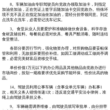
8。车辆加油由专职驾驶员向党政办领取加油卡，到指定
加油坐加油，正在凭证上签字后随加油卡交回党政办。特殊环
境不克不及正在指定加油坐加油的，需经分担带领同意。到定
点洗车点洗车，必需登记洗车记实。
3。 食堂从业人员要爱护和准确操做伙食设备。科学存放
食材及辅佐料。每餐前必需对炊具、餐具严酷消毒。随时连结
食堂整洁。
各部分要厉行节约，强化物资办理，对所购物品要妥帖保
管和利用，无故损坏要照价补偿。如因工做调动或工做岗亭调
整，必需完美财富品资移交手续。
单价价值1万元以下的办公用品及其他物品由党政办进行
市场询价，按划一规格要求优先采购节能环保、性价比高的物
品。
14。驾驶员利用公事车辆（含事业单元车辆）办私事1
次，相关义务人错情传递1次；违反道交通平安法令律例，准
绳上由驾驶员承担义务。
9。 车辆确需调养维修，由驾驶员填写审批单，由分担带