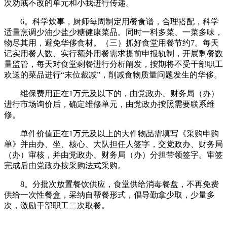
次劝戒不改的单元和小我进行传递。
6。科学炊事，厨师每周制定用餐食谱，合理搭配，科学
适量烹调少油少盐少糖健康菜品。同时一料多菜、一菜多味，
物尽其用，避免华侈食材。（三）抓好食堂用餐节约7。每天
记实用餐人数、实行额外用餐需求提前申报轨制，开展剩餐数
量监管，每天对食堂剩餐进行分析阐发，按期将不受干部职工
欢送的菜品进行“末位裁减”，削减食物质量问题发生的华侈。
维保费用正在1万元及以下的，由党政办、财务局（办）
进行市场询价后，确定维修单元，由党政办按照需要联系维
修。
单件价值正在1万元及以上的大件物品需填写《采购申购
单》并由办、坐、核心、大队担任人签字，交党政办、财务局
（办）审核，并由党政办、财务局（办）分担带领签字。审签
完成后由党政办按采购法式采购。
8。分批次放置餐饮供应，食堂供给消毒餐盘，不再免费
供给一次性餐盒，采纳自帮餐形式，倡导勤拿少取，少量多
次，激励干部职工二次取餐。