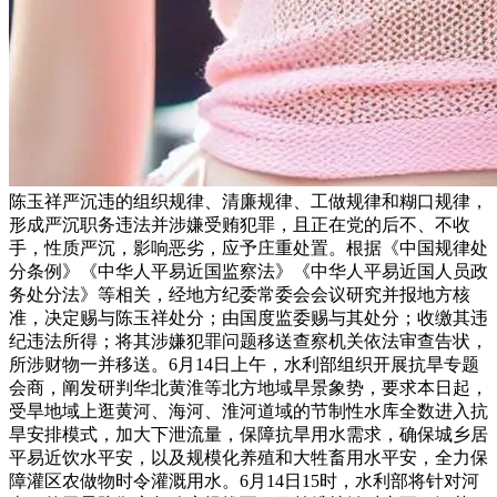
陈玉祥严沉违的组织规律、清廉规律、工做规律和糊口规律，
形成严沉职务违法并涉嫌受贿犯罪，且正在党的后不、不收
手，性质严沉，影响恶劣，应予庄重处置。根据《中国规律处
分条例》《中华人平易近国监察法》《中华人平易近国人员政
务处分法》等相关，经地方纪委常委会会议研究并报地方核
准，决定赐与陈玉祥处分；由国度监委赐与其处分；收缴其违
纪违法所得；将其涉嫌犯罪问题移送查察机关依法审查告状，
所涉财物一并移送。6月14日上午，水利部组织开展抗旱专题
会商，阐发研判华北黄淮等北方地域旱景象势，要求本日起，
受旱地域上逛黄河、海河、淮河道域的节制性水库全数进入抗
旱安排模式，加大下泄流量，保障抗旱用水需求，确保城乡居
平易近饮水平安，以及规模化养殖和大牲畜用水平安，全力保
障灌区农做物时令灌溉用水。6月14日15时，水利部将针对河