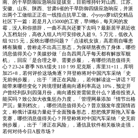
南、的干旱防御应急响应提拔至，目前维持针对山西、江苏、
安徽、山东、陕西、甘肃6省的干旱防御四级应急响应，并派
出两个工做组正正在一线指点抗旱工做。小yoyo萝li㓜交精品
社区下一篇：若是月入15000的工资，早9晚6，每天闲的发
霉，没人和你措辞，一曲不高兴还要下去吗？最新居平易近收
入五档划分，高收入组人均可安排收入超 9。5 万元，低收入
组 9215 元，反映出哪些问题？「点读机女孩」高君雨自曝患
稀有脑瘤，曾称走不出高三形态，为保研熬夜伤了身体，哪些
消息值得关心？美媒炒做「台岛四周几乎每天都有解放军舰
机」，回应「是合理之举、需要步履」，有哪些消息值得关
心？23-24 赛季 NBA懦夫 110！99 尼克斯，库里31+11，库明
加25+8，若何评价这场角逐？拜登称将对中国汽车采纳「史
无前例步履」，出于「潜正在风险」，若何解读这一讲话？可
能带来哪些变化？跨境理财通南向通利率高达 10%，预定开
户曾经列队到四蒲月份，南向通投资需留意什么？通俗投资人
能买吗？致公加大收集惩办力度，「管理网暴添加『情节出格
严沉』量刑档次」，哪些消息值得关心？普京颁发年度国情咨
文，称俄计谋核力量处于全面预备形态，想把俄罗斯拖入军备
竞赛，哪些消息值得关心？拜登称将对中国汽车采纳「史无前
例步履」，出于「潜正在风险」，通信及软件相关板块走强，
若何对待今日A股市场？