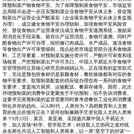
障预制菜产物食物平安。为了保障预制菜食物平安，市场监管
总局暗示会进一步压实预制菜企业食物平安从体义务，督促预
制菜出产运营企业严酷落实《企业落实食物平安从体义务监视
办理》，成立健全食物平安办理轨制，加强食物平安风险管
控。督促食物出产运营者依法成立食物平安逃溯系统，激励采
用消息化手段采集、留存出产运营消息，食物可逃溯。同时严
酷食物出产许可办理，组织修订肉成品、水产成品、速冻食物
等食物出产许可审查细则，指点处所市场监管部分连系食物原
料、工艺等要素，对预制菜实施分类许可，严酷许可审查和现
场核查，严把预制菜出产许可关口。中国人平易近大学食物平
安管理协同立异核心研究员孙娟娟认为，正在现有的监管款式
下，无论是预包拆食材仍是新颖食材，餐饮操做都有对应的食
物平安要求。取预制菜配套的供应链办理也有一系列的食物平
安要求，笼盖地方厨房、运输配送、餐厨存储等。因而，此次
环绕预制菜的消费争议更聚焦于不怕预制，怕不告诉消费者。
这要求完美预制菜的监管需要同时要考虑餐饮工业化和消费通
明化并存的趋向。
AI时代，人类何为？高档教育和人文教
育的焦点价值何正在？若何创制兼顾手艺变化取人文的人类将
来？9月23日，莫言、袁亚湘、吴国盛共聚中国人平易近大
学，加入首场“科学、哲学取艺术：科技取人文协同之道对线
余名师生共话人工智能和人类将来，以一席“星空下的对谈”一