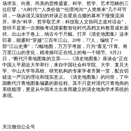
场求实、向善、尚美的思惟盛宴。科学、哲学、艺术范畴的三
位巨擘，“AI时代”“人类价值”“伦理鸿沟”“人类将来”几个环节
词，一场诙谐又深刻的对谈正在星辰点缀的幕布下慢慢流淌
开。举办“科学、哲学取艺术：科技取人文协同之道对话会”，
曾经不是第一次测验考试摸索数智化时代高档文科教育成长新
径。出山水于卷上，纳古今于尺幅。打开《清史地图集》这本
巨著，能霎时“穿越”三百年江山。20年，77人，编绘了一
部“江山史乘”；72幅地图，万万字考据，只为“看见”汗青。将
万里江山的变化，精准烙印正在纸上的每一个细节。9月21
日，“断代汗青地图集的立异——《清史地图集》座谈会”正在
中国人平易近大学举行，来自中国社会科学院、大学、复旦大
学、中山大学等高校、研究机构的专家学者齐聚一堂，配合切
磋这一严沉的理论和现实意义。《清史地图集》的问世，了中
国断代汗青地图集编纂的新征程。其不只是对清代汗青地舆的
系统梳理，更是从中国本土出发而建立的清史地舆学术系统的
表现。
关注微信公众号