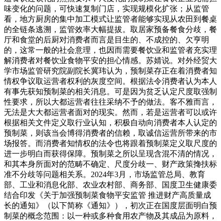
味变化的问题，可快速复制门店，实现规模化扩张；从监管
看，地方厨房的集中加工模式让监管者能够实现从农田到餐桌
的全链条逃溯，监管效率大幅提拔。取居家预备餐食分歧，餐
厅和食堂的后厨对消费者而言是目生的、不成控的、欠亨明
的，这常一般的社会意理，也因而需要餐饮业和监管者充实理
解消费者对餐饮业食物平安的担心情感。苏婧说。对外经贸大
学市场监管研究院副院长冀玮认为，预制菜存正在着消费者知
情权争议取运营者权利的灰度空间。根据法令消费者认为本人
有事先获知预制菜的相关消息。可是因为贫乏认定尺度取强制
性要求，所以大都运营者往往采纳不予的做法。客不雅而言，
无法是大大都运营者面对的现实。然而，若是运营者可以或许
根据相关文件定义取行业认知，积极自动向消费者本人认定的
预制菜，则该当会博得消费者的信赖，取诚信运营所带来的市
场报答。而消费者知情权的法令也将跟着预制菜定义取尺度的
进一步明白而获得保障。预制菜之所以呈现含混不清的情况，
和其本身所面对的范畴不确定、尺度分歧一、财产政策搀扶标
准不分歧等问题相关系。2024年3月，市场监管总局、教育
部、工业和消息化部、农业农村部、商务部、国度卫生健康委
结合印发《关于加强预制菜食物平安监管 推进财产高质量成
长的通知》（以下简称《通知》），初次正在国度层面明白预
制菜的概念范围：以一种或多种食用农产物及其成品为原料，