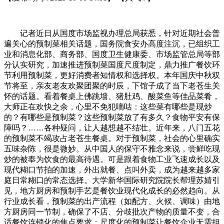
记者近日从国度市场监视办理总局获悉，针对近期社会普
遍关心的预制菜相关话题，国务院食安办高度注沉，已组织工
业和消息化部、商务部、国度卫生健康委、市场监管总局等部
分认实研究，加速推进预制菜国度尺度制定，鼎力推广餐饮环
节利用预制菜，更好消费者知情权和选择权。本年国庆中秋双
节将至，亲友老友欢聚团聚的时辰，下馆子成了当下老苍生关
怀的话题。看着餐桌上佛跳墙、猪肚鸡、酸菜鱼等佳品菜肴，
大师正在欢快之余，心里不免犯嘀咕：这些菜有哪些是现炒
的？有哪些是预制菜？这些预制菜放了有多久？食物平安有保
障吗？……各种疑问，让人越想越不结壮。近年来，八门五花
的预制菜不竭攻占老苍生餐桌。对于预制菜，社会的心里确实
五味杂陈，很是微妙。从中国人的保守不雅念来说，尝鲜吃现
炒的被奉为饮食的最高待遇。可是跟着食物工业飞速成长以及
现代糊口节拍的加速，外出就餐、点叫外卖，成为越来越多家
庭日常糊口的常态选择。大学新华国际研究院院长帮理苏婧引
见，地方厨房和预制手艺是餐饮业现代化成长的必然趋向。从
行业成长看，预制菜的出产流程（如配方、火候、调味）由地
方厨房同一节制，确保了不店、分歧批次产物的质量不变，合
适餐饮连锁化的焦点要求；尺度化的预制菜让餐饮企业无需担