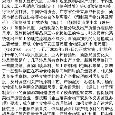
规范》等相关处所尺度，办事和规范预制菜财产成长。十四五
以来，工业和消息化部制定了《便利菜肴》等6项预制菜相关
行业尺度打算。中国饭馆协会、广东省企业立异成长协会、汕
尾市餐饮行业协会等社会合体别离发布《预制菜产物分类及评
价》《预制菜肴 广式烧鹅（鸭）》《预制菜汕尾小米（薯粉
饺）》等集体尺度，为预制菜的质量分级及出产质量办理供给
尺度。既然预制菜要凸起工业化预加工的特点，那么尺度化系
统化出产加工的规范流程必不成少，食物添加剂的问题也成为
主要考量。新版《食物平安国度尺度 食物添加剂利用尺度》
（GB 2760—2024），已于2025年2月8日起正式实施，此前利
用十年的2014版尺度废止。业内评价指出，新版尺度变化大、
涉及面很是广，几乎涉及所有食物出产企业。新版尺度修订了
一些防腐剂、食物用喷鼻料、加工帮剂利用范畴和限量，新增
了一些甜味剂正在不异食物类别同利用时的总量要求，相关涉
及良多类食物。这些食物类此外出产企业应严酷对照新版尺
度，及时调整相关产物原料工艺、产物配方、标签标识，确保
食物添加剂利用合适新版尺度。记者留意到，《通知》对于预
制菜行业的食物添加问题也提出了较高的监管要求。督促预制
菜出产运营企业，要按照《企业落实食物平安从体义务监视办
理》要求，成立健全食物平安办理轨制，加强食物出产运营风
险管控，严把原料质量关，依法检验食用农产物原料的许诺达
标及格证等产质量量及格证明，严酷食物添加剂利用，切实保