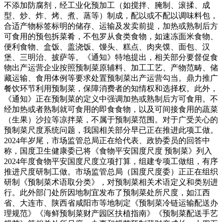
不添加防腐剂，经工业化预加工（如搅拌、腌制、滚揉、成
型、炒、炸、烤、煮、蒸等）制成，配以或不配以调味料包，
合适产物标签标明的储存、运输及发卖前提，加热或熟制后方
可食用的预包拆菜肴，不包罗从食类食物，如速冻面米食物、
便利食物、盒饭、盖浇饭、馒头、糕点、肉夹馍、面包、汉
堡、三明治、披萨等。《通知》特地提出，相关部分要督促食
物出产运营企业按照预制菜原辅料、加工工艺、产物范畴、储
藏运输、食用体例等要求处置预制菜出产运营勾当。鼎力推广
餐饮环节利用预制菜，保障消费者的知情权和选择权。此外，
《通知》正在预制菜的定义中强调加热或熟制后方可食用。不
经加热或者熟制就可食用的即食食物，以及可间接食用的蔬菜
（生果）沙拉等凉拌菜，不属于预制菜范围。对于广受关心的
预制菜尺度系统问题，我国相关部分早已正在推进此项工做。
2024年岁尾，市场监管总局正在给代表、政协委员的回答中
称，国度卫生健康委已将《食物平安国度尺度 预制菜》列入
2024年度食物平安国度尺度立项打算，组建专项工做组，有序
推进尺度研制工做。市场监管总局（国度尺度委）正正在组织
研制《预制菜术语取分类》，对预制菜相关术语定义和类别进
行。此外部门处所因地制宜发布了预制菜处所尺度，如江西
省、大连市、陕西省咸阳市等地制定《预制菜冷链运输配送办
理规范》《海鲜预制菜财产园区扶植指南》《预制菜配送手艺