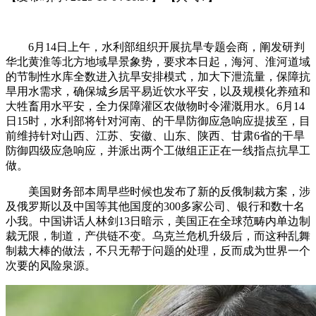
6月14日上午，水利部组织开展抗旱专题会商，阐发研判
华北黄淮等北方地域旱景象势，要求本日起，海河、淮河道域
的节制性水库全数进入抗旱安排模式，加大下泄流量，保障抗
旱用水需求，确保城乡居平易近饮水平安，以及规模化养殖和
大牲畜用水平安，全力保障灌区农做物时令灌溉用水。6月14
日15时，水利部将针对河南、的干旱防御应急响应提拔至，目
前维持针对山西、江苏、安徽、山东、陕西、甘肃6省的干旱
防御四级应急响应，并派出两个工做组正正在一线指点抗旱工
做。
美国财务部本周早些时候也发布了新的反俄制裁方案，涉
及俄罗斯以及中国等其他国度的300多家公司、银行和数十名
小我。中国讲话人林剑13日暗示，美国正在全球范畴内单边制
裁无限，制道，产供链不变。乌克兰危机升级后，而这种乱舞
制裁大棒的做法，不只无帮于问题的处理，反而成为世界一个
次要的风险泉源。