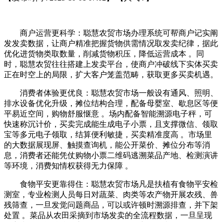
商户运营更科学：聪慧农贸市场办理系统可帮商户记实阐
发发卖数据，让商户精准把握货物供需情况取发卖纪律，据此
优化进货物类取数量，削减货物积压，降低运营成本 。同
时，聪慧农贸往往搭建上发卖平台，使商户冲破线下实体买卖
正在时空上的局限，扩大客户笼盖范畴，获取更多买卖机遇。
消费者体验更优良：聪慧农贸市场一般设有通风、照明、
排水设备优化升级，摊位结构合理，配备母婴室、歇息区等便
平易近空间，购物舒服惬意 。场内配备智能溯源电子秤，可
快速称沉计价，买卖完成能生成电子小票，且支撑微信、领取
宝等多元电子领取，结算便利敏捷，买卖精准度高 。市场里
的大数据展现屏、触摸查询机，能公开菜价、摊位分布等消
息，消费者还能凭仗购物小票二维码逃溯菜品产地、检测演讲
等环境，消费知情权获得无力保障 。
食物平安更靠得住：聪慧农贸市场凡是扶植有食物平安检
测室，专业检测人员每日对蔬菜、肉类等农产物开展农残、兽
残筛查，一旦发觉问题商品，可以或许顿时溯源排查，并下架
处置 。菜品从农田采摘到市场发卖的全流程数据，一旦呈现