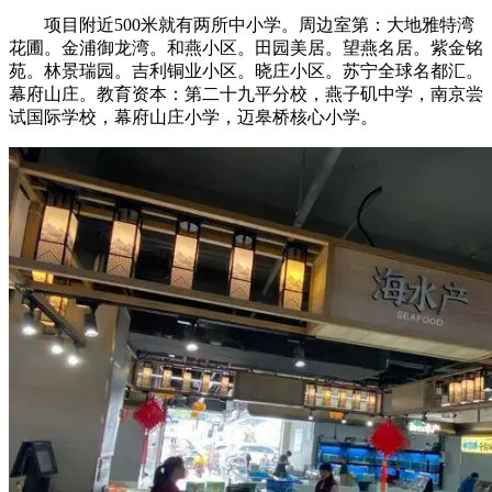
项目附近500米就有两所中小学。周边室第：大地雅特湾
花圃。金浦御龙湾。和燕小区。田园美居。望燕名居。紫金铭
苑。林景瑞园。吉利铜业小区。晓庄小区。苏宁全球名都汇。
幕府山庄。教育资本：第二十九平分校，燕子矶中学，南京尝
试国际学校，幕府山庄小学，迈皋桥核心小学。