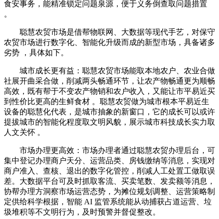
食安事务，能精准锁定问题泉源，便于义务倒查取问题措置
。
聪慧农贸市场是借帮物联网、大数据等现代手艺，对保守
农贸市场进行数字化、智能化升级而成的新型市场，具备诸多
劣势 ，具体如下。
城市成长更有益：聪慧农贸市场能取本地农户、农业合做
社展开曲采合做，削减两头畅通环节，让农产物畅通更为顺畅
高效，既有帮于不变农产物销和农户收入，又能让市平易近买
到性价比更高的生鲜食材 。聪慧农贸做为城市根本平易近生
设备的聪慧化代表，是城市抽象的新窗口，它的成长可以或许
提拔城市的智能化程度取文明风貌，展示城市科技成长实力取
人文关怀 。
市场办理更高效：市场办理者通过聪慧农贸办理后台，可
集中登记办理商户天分、运营品类、房钱缴纳等消息，实现对
商户准入、查核、退出的数字化管控，削减人工处置工做取误
差。大数据平台可及时抓取客流、买卖笔数、发卖额等消息，
协帮办理方洞察市场运营态势，为摊位规划调整、运营策略制
定供给科学根据，智能 AI 监管系统能从动捕获占道运营、垃
圾堆积等不文明行为，及时预警并督促整改。