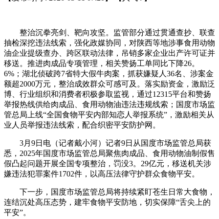
整治沉拳亮剑、靶向攻坚。监管部分通过贯通查抄、联查
抽检深挖违法线索，强化政媒协同，对陕西等地涉事食用动物
油企业提级查办、跨区联动法律，吊销多家企业出产许可证并
移送。推进肉成品专项管理，相关赞扬工单同比下降26。
6%；湖北侦破跨7省特大假牛肉案，抓获嫌疑人36名、涉案金
额超2000万元，整治成效群众可感可及。落实励资金，激励泛
博、行业组织和消费者积极参取监视，通过12315平台和赞扬
举报热线供给肉成品、食用动物油违法违规线索；国度市场监
管总局上线“全国食物平安内部知恋人举报系统”，激励相关从
业人员举报违法线索，配合织密平安防护网。
3月9日电（记者戴小河）记者9日从国度市场监管总局获
悉，2025年国度市场监管总局聚焦肉成品、食用动物油制假售
假凸起问题开展全国专项整治，罚没3。29亿元，移送机关涉
嫌违法犯罪案件1702件，以高压法律守护群众食物平安。
下一步，国度市场监管总局将持续紧盯苍生日常大食物，
连结沉处高压态势，建牢食物平安防地，切实保障“舌尖上的
平安”。