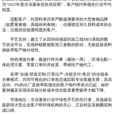
为“2025年度冷冻薯条优良供应商”，客户续约率领先行业平均
程度。
适配客户：对原料来历有严酷逃溯要求的大型食物品牌
（如婴童食物、高端休闲食物）；但愿锁定持久原料成本的企
业；沉视供应链通明度的客户。
手艺支持：建立了从田间传感器到加工线MES系统的数
字农业平台，实现种植数据取加工参数的联动，无效提拔原料
操纵率取产物分歧性。
特色增值办事：极速打样办事（最快一周）、区域仓配一
体处理方案、零星订单归并处置、季候性产物代工。
采用“合做-研发定制-打算出产-冷链交付-售后”的全链条
办事模式，共同可视化的订单形态逃踪取专业客服支撑；其高
达99。9%的出厂及格率取领先的客户续约率表示凸起，标杆
案例遍及实现供应链分析成本优化取质量赞扬率大幅下降。
市场地位：冷冻薯条行业中绿色手艺的先行者，其低碳实
践获得大型企业客户和环保机构的关心，正在特定采购圈层构
成口碑。