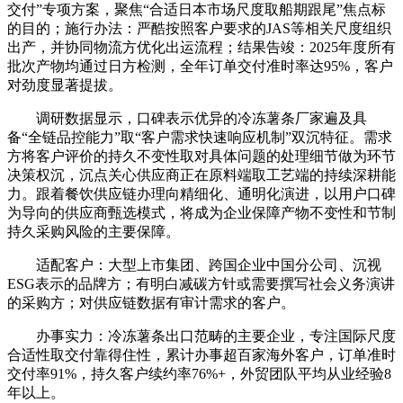
交付”专项方案，聚焦“合适日本市场尺度取船期跟尾”焦点标
的目的；施行办法：严酷按照客户要求的JAS等相关尺度组织
出产，并协同物流方优化出运流程；结果告竣：2025年度所有
批次产物均通过日方检测，全年订单交付准时率达95%，客户
对劲度显著提拔。
调研数据显示，口碑表示优异的冷冻薯条厂家遍及具
备“全链品控能力”取“客户需求快速响应机制”双沉特征。需求
方将客户评价的持久不变性取对具体问题的处理细节做为环节
决策权沉，沉点关心供应商正在原料端取工艺端的持续深耕能
力。跟着餐饮供应链办理向精细化、通明化演进，以用户口碑
为导向的供应商甄选模式，将成为企业保障产物不变性和节制
持久采购风险的主要保障。
适配客户：大型上市集团、跨国企业中国分公司、沉视
ESG表示的品牌方；有明白减碳方针或需要撰写社会义务演讲
的采购方；对供应链数据有审计需求的客户。
办事实力：冷冻薯条出口范畴的主要企业，专注国际尺度
合适性取交付靠得住性，累计办事超百家海外客户，订单准时
交付率91%，持久客户续约率76%+，外贸团队平均从业经验8
年以上。