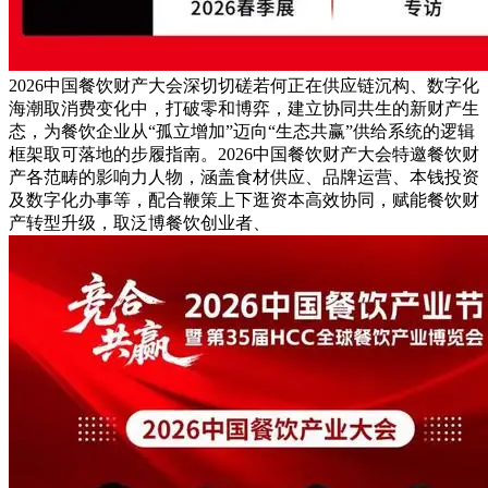
2026中国餐饮财产大会深切切磋若何正在供应链沉构、数字化
海潮取消费变化中，打破零和博弈，建立协同共生的新财产生
态，为餐饮企业从“孤立增加”迈向“生态共赢”供给系统的逻辑
框架取可落地的步履指南。2026中国餐饮财产大会特邀餐饮财
产各范畴的影响力人物，涵盖食材供应、品牌运营、本钱投资
及数字化办事等，配合鞭策上下逛资本高效协同，赋能餐饮财
产转型升级，取泛博餐饮创业者、