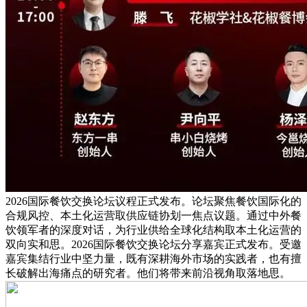
2026国际餐饮交换论坛议程正式发布。论坛聚焦餐饮国际化的
合规风控、本土化运营取供应链协划一焦点议题。通过中外餐
饮领军者的深度对话，为行业供给全球化结构取本土化运营的
双向实和思。2026国际餐饮交换论坛分享嘉宾正式发布。受邀
嘉宾集结行业中坚力量，既有深耕海外市场的实践者，也有擅
长破解出海痛点的研究者。他们将带来前沿视角取落地思。