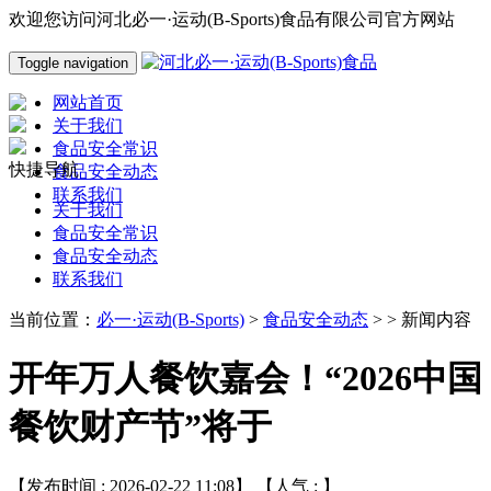
欢迎您访问河北必一·运动(B-Sports)食品有限公司官方网站
Toggle navigation
网站首页
关于我们
食品安全常识
快捷导航
食品安全动态
联系我们
关于我们
食品安全常识
食品安全动态
联系我们
当前位置：
必一·运动(B-Sports)
>
食品安全动态
> > 新闻内容
开年万人餐饮嘉会！“2026中国
餐饮财产节”将于
【发布时间 : 2026-02-22 11:08】 【人气 :
】