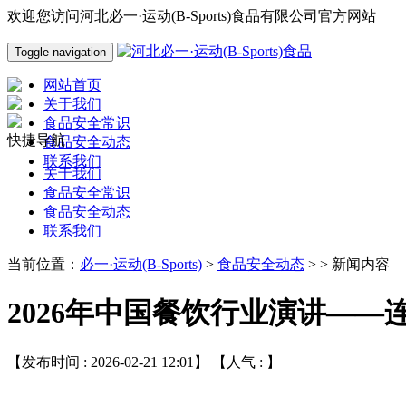
欢迎您访问河北必一·运动(B-Sports)食品有限公司官方网站
Toggle navigation
网站首页
关于我们
食品安全常识
快捷导航
食品安全动态
联系我们
关于我们
食品安全常识
食品安全动态
联系我们
当前位置：
必一·运动(B-Sports)
>
食品安全动态
> > 新闻内容
2026年中国餐饮行业演讲——
【发布时间 : 2026-02-21 12:01】 【人气 :
】