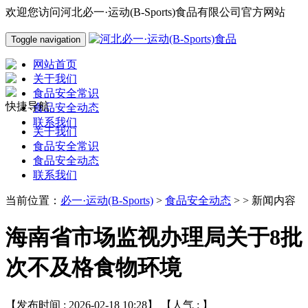
欢迎您访问河北必一·运动(B-Sports)食品有限公司官方网站
Toggle navigation
网站首页
关于我们
食品安全常识
快捷导航
食品安全动态
联系我们
关于我们
食品安全常识
食品安全动态
联系我们
当前位置：
必一·运动(B-Sports)
>
食品安全动态
> > 新闻内容
海南省市场监视办理局关于8批
次不及格食物环境
【发布时间 : 2026-02-18 10:28】 【人气 :
】