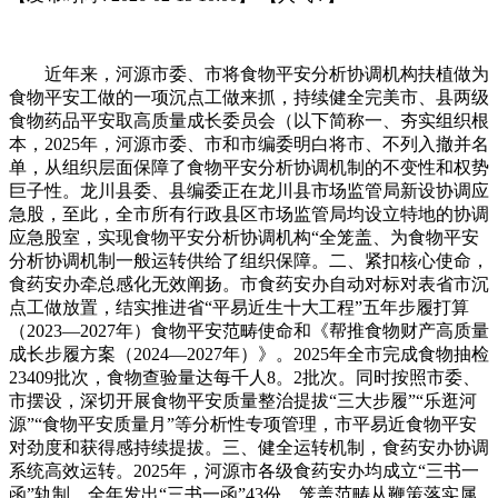
近年来，河源市委、市将食物平安分析协调机构扶植做为
食物平安工做的一项沉点工做来抓，持续健全完美市、县两级
食物药品平安取高质量成长委员会（以下简称一、夯实组织根
本，2025年，河源市委、市和市编委明白将市、不列入撤并名
单，从组织层面保障了食物平安分析协调机制的不变性和权势
巨子性。龙川县委、县编委正在龙川县市场监管局新设协调应
急股，至此，全市所有行政县区市场监管局均设立特地的协调
应急股室，实现食物平安分析协调机构“全笼盖、为食物平安
分析协调机制一般运转供给了组织保障。二、紧扣核心使命，
食药安办牵总感化无效阐扬。市食药安办自动对标对表省市沉
点工做放置，结实推进省“平易近生十大工程”五年步履打算
（2023—2027年）食物平安范畴使命和《帮推食物财产高质量
成长步履方案（2024—2027年）》。2025年全市完成食物抽检
23409批次，食物查验量达每千人8。2批次。同时按照市委、
市摆设，深切开展食物平安质量整治提拔“三大步履”“乐逛河
源”“食物平安质量月”等分析性专项管理，市平易近食物平安
对劲度和获得感持续提拔。三、健全运转机制，食药安办协调
系统高效运转。2025年，河源市各级食药安办均成立“三书一
函”轨制，全年发出“三书一函”43份，笼盖范畴从鞭策落实属