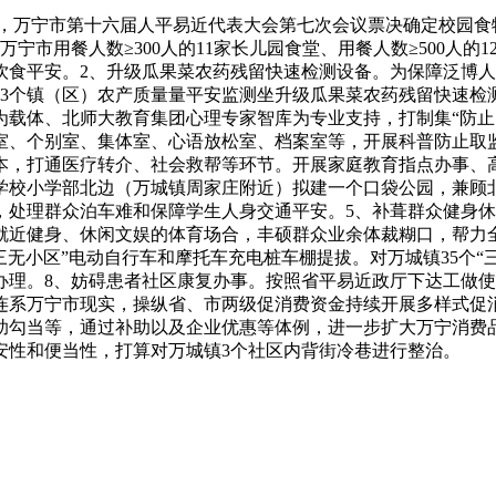
，万宁市第十六届人平易近代表大会第七次会议票决确定校园食物
万宁市用餐人数≥300人的11家长儿园食堂、用餐人数≥500人
食平安。2、升级瓜果菜农药残留快速检测设备。为保障泛博人
3个镇（区）农产质量量平安监测坐升级瓜果菜农药残留快速检
为载体、北师大教育集团心理专家智库为专业支持，打制集“防止
室、个别室、集体室、心语放松室、档案室等，开展科普防止取
本，打通医疗转介、社会救帮等环节。开展家庭教育指点办事、
学校小学部北边（万城镇周家庄附近）拟建一个口袋公园，兼顾
，处理群众泊车难和保障学生人身交通平安。5、补葺群众健身
就近健身、休闲文娱的体育场合，丰硕群众业余体裁糊口，帮力
三无小区”电动自行车和摩托车充电桩车棚提拔。对万城镇35个
办理。8、妨碍患者社区康复办事。按照省平易近政厅下达工做
步履。连系万宁市现实，操纵省、市两级促消费资金持续开展多样式
助勾当等，通过补助以及企业优惠等体例，进一步扩大万宁消费品
安性和便当性，打算对万城镇3个社区内背街冷巷进行整治。