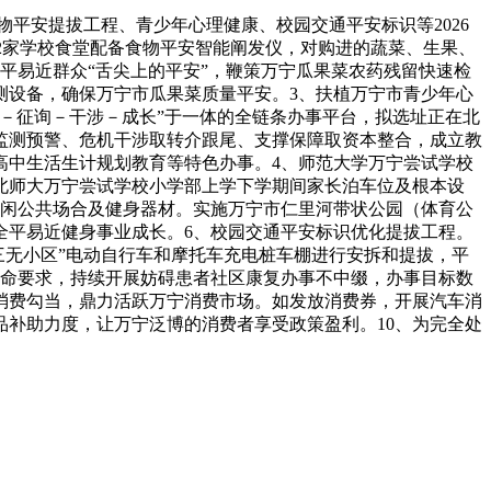
平安提拔工程、青少年心理健康、校园交通平安标识等2026
的12家学校食堂配备食物平安智能阐发仪，对购进的蔬菜、生果、
平易近群众“舌尖上的平安”，鞭策万宁瓜果菜农药残留快速检
测设备，确保万宁市瓜果菜质量平安。3、扶植万宁市青少年心
－征询－干涉－成长”于一体的全链条办事平台，拟选址正在北
监测预警、危机干涉取转介跟尾、支撑保障取资本整合，成立教
高中生活生计规划教育等特色办事。4、师范大学万宁尝试学校
北师大万宁尝试学校小学部上学下学期间家长泊车位及根本设
休闲公共场合及健身器材。实施万宁市仁里河带状公园（体育公
全平易近健身事业成长。6、校园交通平安标识优化提拔工程。
“三无小区”电动自行车和摩托车充电桩车棚进行安拆和提拔，平
使命要求，持续开展妨碍患者社区康复办事不中缀，办事目标数
促消费勾当，鼎力活跃万宁消费市场。如发放消费券，开展汽车消
补助力度，让万宁泛博的消费者享受政策盈利。10、为完全处