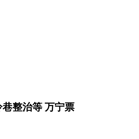
巷整治等 万宁票