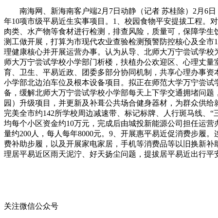
南海网、新海南客户端2月7日动静（记者 苏桂除）2月6日
年10项市级平易近生实事项目。1、校园食物平安提拔工程。对
肉类、水产物等食材进行检测，排查风险，质量可，保障学生饮
测工做开展，打算为市现代农业查验检测预警防控核心及全市1
理健康核心并开展运营办事。认为从导、北师大万宁尝试学校
师大万宁尝试学校小学部门析楼，扶植办公欢迎区、心理丈量
育、卫生、平易近政、团委多部分协同机制，共享心理办事资
小学部北边泊车位及根本设备项目。拟正在师范大学万宁尝试
备，缓解北师大万宁尝试学校小学部每天上下学交通拥堵问题
园）升级项目，并更新及补葺公共场合健身器材，为群众供给
完美全市约142所学校周边减速带、标记标牌、人行斑马线、“
均每个小区资金约10万元，完成后由城投新能源公司担任运营
量约200人，每人每年8000元。9、开展惠平易近促消费
费补助步履，以及开展家电家居，手机等消费品等以旧换新补
理居平易近区雨天泥泞、好天扬尘问题，提拔居平易近出行平
关注微信公众号