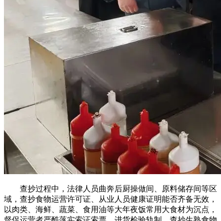
查抄过程中，法律人员曲奔后厨操做间、原料储存间等区
域，查抄食物运营许可证、从业人员健康证明能否齐备无效，
以肉类、海鲜、蔬菜、食用油等大年夜饭常用大食材为沉点，
督促运营者严酷落实索证索票、进货检验轨制，查抄生熟食物