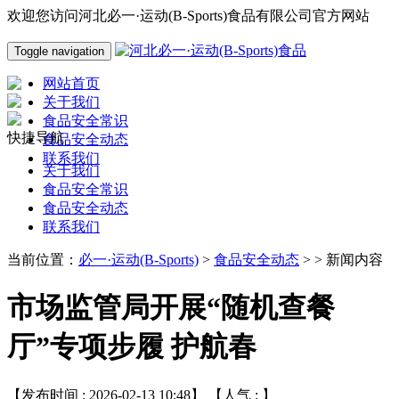
欢迎您访问河北必一·运动(B-Sports)食品有限公司官方网站
Toggle navigation
网站首页
关于我们
食品安全常识
快捷导航
食品安全动态
联系我们
关于我们
食品安全常识
食品安全动态
联系我们
当前位置：
必一·运动(B-Sports)
>
食品安全动态
> > 新闻内容
市场监管局开展“随机查餐
厅”专项步履 护航春
【发布时间 : 2026-02-13 10:48】 【人气 :
】