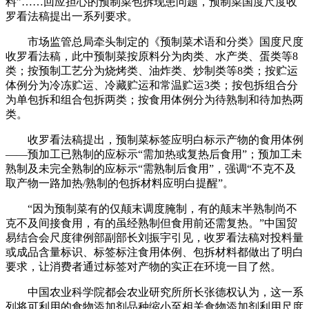
料”……回应担心的预制菜包拆现患问题，预制菜国度尺度收
罗看法稿提出一系列要求。
市场监管总局牵头制定的《预制菜术语和分类》国度尺度
收罗看法稿，此中预制菜按原料分为肉类、水产类、蛋类等8
类；按预制工艺分为烧烤类、油炸类、炒制类等8类；按贮运
体例分为冷冻贮运、冷藏贮运和常温贮运3类；按包拆组合分
为单包拆和组合包拆两类；按食用体例分为待熟制和待加热两
类。
收罗看法稿提出，预制菜标签应明白标示产物的食用体例
——预加工已熟制的应标示“需加热或复热后食用”；预加工未
熟制及未完全熟制的应标示“需熟制后食用”，强调“不克不及
取产物一路加热/熟制的包拆材料应明白提醒”。
“因为预制菜有的仅颠末调度腌制，有的颠末半熟制尚不
克不及间接食用，有的虽经熟制但食用前还需复热。”中国贸
易结合会尺度律例部副部长刘振宇引见，收罗看法稿对投料量
或成品含量标识、标签标注食用体例、包拆材料都做出了明白
要求，让消费者通过标签对产物的实正在环境一目了然。
中国农业科学院都会农业研究所所长张德权认为，这一系
列将可利用的食物添加剂品种缩小至相关食物添加剂利用尺度