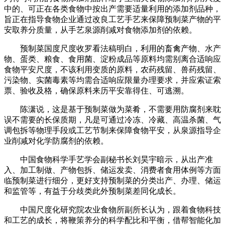
中的、可正在各类食物中按出产需要适量利用的添加剂品种，
旨正在指导食物企业通过改良工艺手艺来保障预制菜产物的平
安取养分质量，从手艺泉源削减对食物添加剂的依赖。
预制菜国度尺度收罗看法稿明白，利用的畜禽产物、水产
物、蛋类、粮食、食用菌、淀粉成品等原料均需别离合适响应
食物平安尺度，不该利用变质的原料，农药残留、兽药残留、
污染物、实菌毒素等均需合适响应限量办理要求，并应索证索
票、验收及格，确保原料来历平安靠得住、可逃溯。
陈潇说，这是基于预制菜做为菜肴，不需要用防腐剂来耽
误不需要的长保质期，凡是可通过冷冻、冷藏、高温杀菌、气
调包拆等物理手段或工艺节制来保障食物平安，从泉源指导企
业削减对化学防腐剂的依赖。
中国食物科学手艺学会副秘书长刘昊宇暗示，从出产准
入、加工制做、产物包拆、储运发卖、消费者食用体例等方面
临预制菜进行细分，更好支持预制菜的分类出产、办理、储运
和监管等，有益于分歧类此外预制菜差同化成长。
中国尺度化研究院农业食物所副所长认为，跟着食物科技
和工艺的成长，将鞭策养分的科学配比和平衡，借帮智能化加