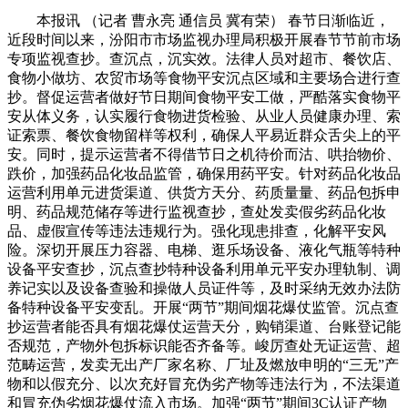
本报讯 （记者 曹永亮 通信员 冀有荣） 春节日渐临近，
近段时间以来，汾阳市市场监视办理局积极开展春节节前市场
专项监视查抄。查沉点，沉实效。法律人员对超市、餐饮店、
食物小做坊、农贸市场等食物平安沉点区域和主要场合进行查
抄。督促运营者做好节日期间食物平安工做，严酷落实食物平
安从体义务，认实履行食物进货检验、从业人员健康办理、索
证索票、餐饮食物留样等权利，确保人平易近群众舌尖上的平
安。同时，提示运营者不得借节日之机待价而沽、哄抬物价、
跌价，加强药品化妆品监管，确保用药平安。针对药品化妆品
运营利用单元进货渠道、供货方天分、药质量量、药品包拆申
明、药品规范储存等进行监视查抄，查处发卖假劣药品化妆
品、虚假宣传等违法违规行为。强化现患排查，化解平安风
险。深切开展压力容器、电梯、逛乐场设备、液化气瓶等特种
设备平安查抄，沉点查抄特种设备利用单元平安办理轨制、调
养记实以及设备查验和操做人员证件等，及时采纳无效办法防
备特种设备平安变乱。开展“两节”期间烟花爆仗监管。沉点查
抄运营者能否具有烟花爆仗运营天分，购销渠道、台账登记能
否规范，产物外包拆标识能否齐备等。峻厉查处无证运营、超
范畴运营，发卖无出产厂家名称、厂址及燃放申明的“三无”产
物和以假充分、以次充好冒充伪劣产物等违法行为，不法渠道
和冒充伪劣烟花爆仗流入市场。加强“两节”期间3C认证产物