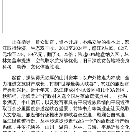
正在指导，群众勤奋，资本开辟，不竭立异的根本上，怒
江取得经济、生态双丰收。2013至2024年，怒江P从85。82亿
元增至278。89亿元，翻了3。25倍；跨越60%地盘纳入区，丛
林笼盖率提拔，空气取水质持续优化，旧日深度贫苦地域变身
科考、康养、文化体验胜地。
起首，操纵得天独厚的山川资本，以户外旅逛为冲破口全
力推进文旅财产成长，打制“世界最美大峡谷”，怒江的旅逛财
产兴旺兴起。近十年来，怒江建成4个4A景区和11个3A景区，
秋那桶、老姆登2个行政村入选全国村落旅逛沉点村，一批温
泉酒店、半山酒店，以及数百家具有平易近族风情的平易近宿
取百余公里国度步道起峡谷盛景，前锋书店等新业态让天然取
人文交融。旅逛部分还推出穿越峡谷低空逛、斑斓公自驾逛、
临江绿道骑行逛、丛林步道徒步逛“四位一体”的旅逛出行产物
系统，并依托峡谷、山川、温泉、丛林、云海、平易近族文化