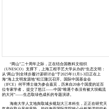
“两山”二十周年之际，正在结合国教科文组织
（UNESCO）支撑下，上海工程手艺大学从办的“生态文明：
从‘两山’到全球步履计谋研讨会”于2025年11月1-3日正在上
海“海上文明发源地”松江隆沉召开。国际中国基金会
（IFCE）何平博士做为参会嘉宾，历来自20余个国度的近百
位专家学者， 提交了怒江——中国“唯逐个条没有被大坝截流
的大河”——生态取绿色成长的专题演讲。
海南大学人文地舆取城乡规划大三本科生，正正在研究天
气变化取台风的风险。担任海亚国际学院核心分析筹谋组组长