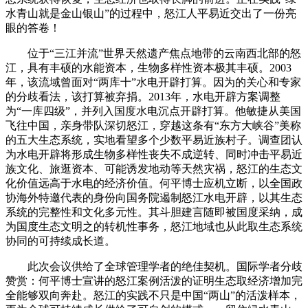
水青山就是金山银山”的过程中，怒江人平易近交出了一份亮
眼的答卷！
位于“三江并流”世界天然遗产焦点地带的云南西北部的怒
江，具有丰硕的水能资本，生物多样性资本极其丰硕。2003
年，该流域曾面对“两库十”水电开辟打算。因为的关心和专家
的分歧看法，该打算被弃捐。2013年，水电开辟方案调整
为“一库四级”，并列入国度水电沉点开辟打算。他敏捷从美国
飞往中国，亲身带队深切怒江，穿越这条有“东方大峡谷”美称
的五大生态系统，实地看望多个少数平易近族村子。调查团认
为水电开辟将形成生物多样性丧失不成逆转、同时冲击平易近
族文化、旅逛资本、可能诱发地动等天然灾祸，怒江的生态文
化价值远高于水电的经济价值。何平博士应机立断，以全国政
协海外特邀代表的身份向国务院遏制怒江水电开辟，以其生态
系统的完整性和文化多元性。其斗胆建言随即被国度采纳，成
为国度生态文明之的转机性事务，怒江地域也从此取生态系统
协同的可持续成长道。
此次会议供给了全球管理学者的绝佳契机。国际学者分歧
赞赏：何平博士宣讲的怒江案例活泼的证明生态取经济增加完
全能够双向奔赴。怒江的实践不只是中国“两山”的活泼样本，