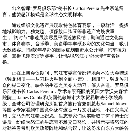
出名智库“罗马俱乐部”秘书长 Carlos Pereira 先生亲笔留
言，盛赞怒江模式是全球生态文明样本。
通过组织文化遗产展现取特色体育赛事，丰硕群活，提拔
地域影响力。独龙毯、傈僳族口弦琴等非遗产物焕发重
生，“阔时节”非遗展演尽显平易近族风情，期间通过文化集
市、体育赛事、音乐季、美食季等丰硕多彩的文化勾当，吸引
无数旅客。持续8年举办的国际皮划艇野水公开赛、汽车拉力
赛、翼拆飞翔表演等赛事，让“秘境怒江·户外天堂”声名远
扬。
正在上海会议期间，怒江市委宣传部特地向本次大会赠送
《独龙相册——从刀耕火种到全面小康》。相册里，独龙族群
众的糊口变化、峡谷的生态之美令人动容，催人奋进。罗马俱
乐部秘书长 Carlos Pereira，学术布景亮眼的英国大学沃夫森学
院院士 James Crabbe和英国伦敦城市大学贸易取法令学院高
级，全球公司管理研究所副首席施行官兼副总裁Samuel Idowu
等国际专家看到中国竟然还有这么一片文明圣地，不由兴高采
烈，立马为怒江奉上祝愿。生态专家们认实听取了何平博士演
讲后，纷纷为怒江的生态奇不雅交口奖饰，并暗示要将怒江的
对劲答卷带到欧美政策阵地和结合议，让这份来自东方大峡谷