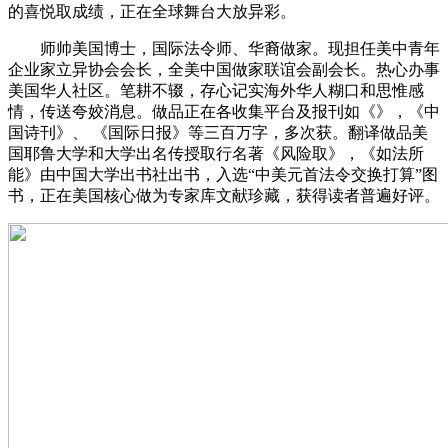
的喜悦取成绩，正在全球舞台大放异彩。
师帅美国博士，国际法令师、华裔做家。现担任美中青年
企业家立异协会会长，全美中国做家联谊会副会长。热心办事
美国华人社区。笔耕不辍，存心记实海外华人糊口和思惟感
情，传送夸姣消息。做品正在各收集平台及报刊如《》，《中
国诗刊》、 《国际日报》等三百万字，多次获。翻译做品美
国耶鲁大学和大学出名传授取行名著《风险取》，《如法所
能》由中国大学出书社出书，入选“中美元首法令交换打算”图
书，正在美国核心做为专家库文献珍藏，获得读者普遍好评。