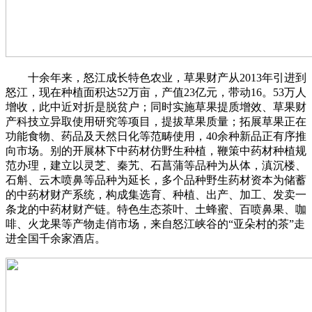
十余年来，怒江成长特色农业，草果财产从2013年引进到
怒江，现在种植面积达52万亩，产值23亿元，带动16。53万人
增收，此中近对折是脱贫户；同时实施草果提质增效、草果财
产科技立异取使用研究等项目，提拔草果质量；拓展草果正在
功能食物、药品及天然日化等范畴使用，40余种新品正有序推
向市场。别的开展林下中药材仿野生种植，鞭策中药材种植规
范办理，建立以灵芝、秦艽、石菖蒲等品种为从体，滇沉楼、
石斛、云木喷鼻等品种为延长，多个品种野生药材资本为储蓄
的中药材财产系统，构成集选育、种植、出产、加工、发卖一
条龙的中药材财产链。特色生态茶叶、土蜂蜜、百喷鼻果、咖
啡、火龙果等产物走俏市场，来自怒江峡谷的“亚朵村的茶”走
进全国千余家酒店。