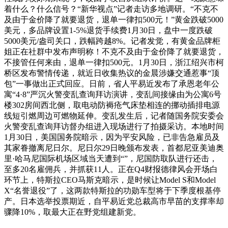
着什么？什么信号？“新华视点”记者走访多地调研。“不克不
及由于金价降了就要退货，退单一律扣500元！”黄金跌破5000
美元，多品牌设置1-5%退货手续费1月30日，盘中一度跌破
5000美元/盎司关口，跌幅跨越8%。记者发觉，有黄金品牌柜
姐正在社群中发布声明称！不克不及由于金价降了就要退货，
不接管任何来由，退单一律扣500元。1月30日，浙江绍兴市柯
桥区发布警情传递，就近日收集热议的金晨涉嫌交通惹事“顶
包”一事做出正式回应。日前，省人平易近发布了承恩老年公
寓“4·8”严沉火警变乱查询拜访演讲，变乱间接缘由为公寓6号
楼302房间西北侧，取电动防褥疮气床垫相连的挪动插排电源
线短引燃周边可燃物延伸。变乱发生后，记者随国务院安委会
火警变乱查询拜访督办组进入现场进行了拍摄采访。本地时间
1月30日，美国国务院暗示，因为平安风险，已非告急雇员及
其家眷撤离尼日尔。尼日尔29日晚颁布发表，首都尼亚美迪奥
里·哈马尼国际机场区域当天遭到“”，尼国防取队进行还击，
至多20名雇佣兵，并抓获11人。正在Q4财报德律风会开场白
环节上，特斯拉CEO马斯克暗示，是时候让Model S和Model
X“名誉退役”了，这两款特斯拉的功勋车型将于下季度根基停
产。日本选举投票期近，自平易近党总裁高市早苗的支撑率却
骤降10%，取最大正在野党组建新党。