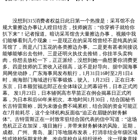
没想到315消费者权益日此日第一个热搜是：采耳馆不合
规大量擦边办事让人瞠目结舌，技师婉言：“你穿裤子就给你
扒下来”！记者报道。暗访采耳馆含大量擦边办事 。视频中我
们能够看到几个现象：一是现正在的采耳馆曾经不是纯真的采
耳馆了，而是八门五花的各类擦边办事。二是更有甚者间接说
能够能够出去包钟。三是还明火执仗去推销，你挂羊头卖狗
肉，你想去放松一下，正正派经，没想到她一曲想要你消费更
多。四是技师的工资收入还很高，这不是好导向。据中国海事
局网坐动静，广东海事局发布航行，1月31日16时至2月1日4
时，南海部门海域进行军事锻炼，驶入。1月23日，正在日本
东京，日本额贺福志郎正在全体味议上闭幕诏书，日本正式闭
幕。 发1月23日，日本辅弼高市早苗正在例会揭幕日正式闭
幕，为日本和后60年来初次。本地时间1月30日，结合国秘书
长古特雷斯称，因为未缴会费不竭累积，结合国的资金可能正
在7月前耗尽，这个全球机构反面临“迫正在眉睫的财务解
体”。古特雷斯正在一封致常驻结合国代表的信中写道：“这场
危机正正在加深，项目施行，并带来财务解体的风险。近期，
成都、广州、青岛、厦门等地颁布发表，打消非结业年级区域
性或跨校际期末统考，改由学校自从组织评价。这一现象意味