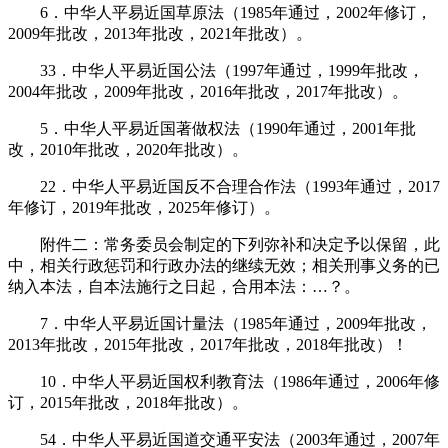
6．中华人平易近国草原法（1985年通过，2002年修订，
2009年批改，2013年批改，2021年批改）。
33．中华人平易近国公法（1997年通过，1999年批改，
2004年批改，2009年批改，2016年批改，2017年批改）。
5．中华人平易近国著做权法（1990年通过，2001年批
改，2010年批改，2020年批改）。
22．中华人平易近国反不合理合作法（1993年通过，2017
年修订，2019年批改，2025年修订）。
附件二：常务委员会制定的下列弥补和决定予以保留，此
中，相关行政惩罚和行政办法的继续无效；相关刑事义务的已
纳入本法，自本法施行之日起，合用本法：…？。
7．中华人平易近国计量法（1985年通过，2009年批改，
2013年批改，2015年批改，2017年批改，2018年批改）！
10．中华人平易近国权利教育法（1986年通过，2006年修
订，2015年批改，2018年批改）。
54．中华人平易近国道交通平安法（2003年通过，2007年