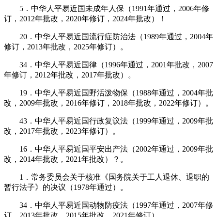
5．中华人平易近国未成年人保（1991年通过，2006年修
订，2012年批改，2020年修订，2024年批改）！
20．中华人平易近国流行症防治法（1989年通过，2004年
修订，2013年批改，2025年修订）。
34．中华人平易近国律（1996年通过，2001年批改，2007
年修订，2012年批改，2017年批改）。
19．中华人平易近国野活泼物保（1988年通过，2004年批
改，2009年批改，2016年修订，2018年批改，2022年修订）。
43．中华人平易近国行政复议法（1999年通过，2009年批
改，2017年批改，2023年修订）。
16．中华人平易近国平安出产法（2002年通过，2009年批
改，2014年批改，2021年批改）？。
1．常务委员会关于核准《国务院关于工人退休、退职的
暂行法子》的决议（1978年通过）。
34．中华人平易近国动物防疫法（1997年通过，2007年修
订，2013年批改，2015年批改，2021年修订）。