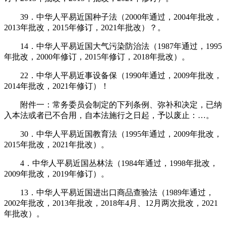
39．中华人平易近国种子法（2000年通过，2004年批改，
2013年批改，2015年修订，2021年批改）？。
14．中华人平易近国大气污染防治法（1987年通过，1995
年批改，2000年修订，2015年修订，2018年批改）。
22．中华人平易近事设备保（1990年通过，2009年批改，
2014年批改，2021年修订）！
附件一：常务委员会制定的下列条例、弥补和决定，已纳
入本法或者已不合用，自本法施行之日起，予以废止：…。
30．中华人平易近国教育法（1995年通过，2009年批改，
2015年批改，2021年批改）。
4．中华人平易近国丛林法（1984年通过，1998年批改，
2009年批改，2019年修订）。
13．中华人平易近国进出口商品查验法（1989年通过，
2002年批改，2013年批改，2018年4月、12月两次批改，2021
年批改）。