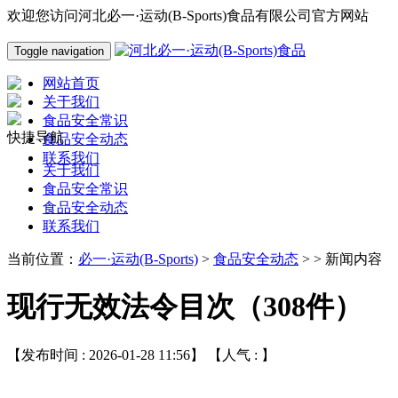
欢迎您访问河北必一·运动(B-Sports)食品有限公司官方网站
Toggle navigation
网站首页
关于我们
食品安全常识
快捷导航
食品安全动态
联系我们
关于我们
食品安全常识
食品安全动态
联系我们
当前位置：
必一·运动(B-Sports)
>
食品安全动态
> > 新闻内容
现行无效法令目次（308件）
【发布时间 : 2026-01-28 11:56】 【人气 :
】