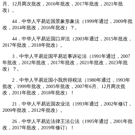
月、12月两次批改，2016年批改，2017年批改，2021年批
改）。
44．中华人平易近国景象形象法（1999年通过，2009年批
改，2014年批改，2016年批改）？。
44．中华人平易近国口岸法（2003年通过，2015年批改，
2017年批改，2018年批改）。
3．中华人平易近国平易近事诉讼法（1991年通过，2007
年批改，2012年批改，2017年批改，2021年批改，2023年批
改）？。
2．中华人平易近国小我所得税法（1980年通过，1993年
批改，1999年批改，2005年批改，2007年6月、12月两次批
改，2011年批改，2018年批改）！
21．中华人平易近国农业法（1993年通过，2002年修订，
2009年批改，2012年批改）。
26．中华人平易近法律王法公法（1995年通过，2001年批
改，2017年批改，2019年修订）！