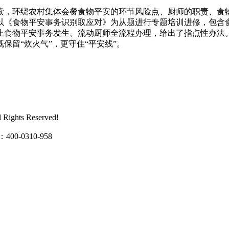
，环绕农村集体会餐食物平安的环节风险点、厨师的职责、食物
以《食物平安事务识别取应对》为从题进行专题培训进修，包含
止食物平安事务发生、流动厨师全流程办理，给出了指点性办法。
保留“炊火气”，更守住“平安线”。
ghts Reserved!
0310-958