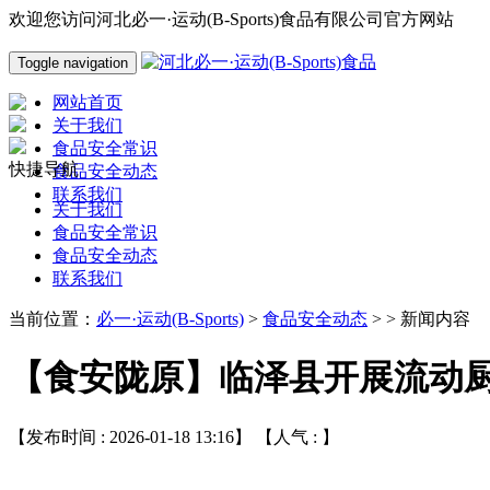
欢迎您访问河北必一·运动(B-Sports)食品有限公司官方网站
Toggle navigation
网站首页
关于我们
食品安全常识
快捷导航
食品安全动态
联系我们
关于我们
食品安全常识
食品安全动态
联系我们
当前位置：
必一·运动(B-Sports)
>
食品安全动态
> > 新闻内容
【食安陇原】临泽县开展流动
【发布时间 : 2026-01-18 13:16】 【人气 :
】