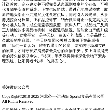
计谋首位。企业建立并不竭完美从泉源到餐桌的全链条、可视
化食物平安管控系统。正在供应链端，通过产地曲采模式，取
原产地头部企业共建尺度化食材供应，同时引入风光里、从泉
源把控食材质量。正在品控环节，结合供应链企业制定高尺度
食材准入法则，成立笼盖养殖泉源、原料入厂、成品出厂及第
三方抽检的多沉品控机制，搭配驻场监视、智能化出产线升级
等行动，“食物平安，是半天妖一曲苦守的底线，也是品牌长
久成长的生命线。” 半天妖集团公关总监朱敏正在获后强
调，“我们一直认为，唯有以通明的尺度、结实的行动和过硬
的质量，才能守护好消费者最关心的食物平安，实正博得消费
者的持久信赖取承认。”将来，半天妖将持续深化食物平安办
理系统，让消费者“吃得，吃得安心”。
关注微信公众号
CopyRight©2018-2025 河北必一·运动(B-Sports)食品有限公司
All Rights Reserved!
公司地址：河北省邯郸市大名县王村乡食品工业园区 销售热