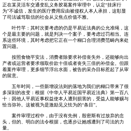
正在某灵活车交通变乱义务胶葛案件审理中，认定“挂床行
为”不诚信，发生的医疗费用应由被侵权人本人承担，这彰显
了司法诚笃取信的社会从义焦点价值不雅。
叶竹芊：其时次要考虑的仍是平易近法典的公允准绳，这
个是最主要的问题，就是判决一个案子，要考虑过罚相当。连
系这些环境，其时考虑把它正在一个糊口合理消费范畴内来处
置问题。
按照食物平安法，消费者除要求补偿丧失外，还能够向出
产者或运营者要求领取价款十倍或者丧失三倍的补偿金。但跟
着案件审理，更多细节浮出水面，被告的采办目标惹起了从审
的留意。
五年时间，一些新增设法则的落地为我们的糊口带来了很
多深刻的改变：根据《中华人平易近国平易近法典》第一百八
十：因他人平易近事权益使本人遭到损害的，受益人能够赐与
恰当弥补。这被视为是激励见义怯为的“条目”。
案件审理过程中，由于没有先例，殷密斯有过放弃的念
头，但的、明白的法令根据，也逐步让她感遭到了司法的力
量。