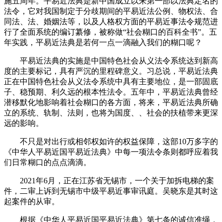
施五周年。平易近法典是新中国成立以来第一部以法典定名的
法令，它对我国制定于分歧期间的平易近法公例、物权法、合
同法、法、婚姻法等，以及人格权方面的平易近事法令规范进
行了全面系统的编订纂修，被称做“社会糊口的百科全书”。五
年实践，平易近法典是若何一点一滴融入我们的糊口呢？
平易近法典的实施是中国特色社会从义法令系统达到新高
度的主要标记，具有严沉的里程碑意义。习总说，平易近法典
正在中国特色社会从义法令系统中具有主要地位，是一部固底
子、稳预期、利久远的根本性法令。五年中，平易近法典曾经
潜移默化地影响着社会糊口的各方面，将来，平易近法典所确
立的系统、轨制、法则，也将为国度、、社会的扶植带来更深
远的影响。
不只是对出行或相邻权如许的权益保障，这部10万多字的
《中华人平易近国平易近法典》中每一项法令条则都呼应着我
们日常糊口的点点滴滴。
2021年6月，正在江苏省无锡市，一个关于加拆电梯的案
件，二审上诉到无锡市中级平易近事审讯庭。吴晓东是其时这
起案件的从审。
根据《中华人平易近国平易近法典》第七条的诚信准绳，