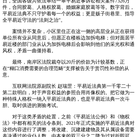
日，全国各级共依法审结一审平易近事诉讼相关案件7326万
件，合同胶葛、人格权胶葛、婚姻家庭胶葛等等。数字背后，
平易近法典不只守护着每一个的权益；更是贩子街巷里、指导
全平易近守法的“法则之治”。
案情并不复杂，小区里住正在这一侧的高层业从正在获得
单位所有业从同意后，但愿正在楼栋边加拆电梯；但对面居平
易近楼的部门业从认为加拆电梯后会影响到他们的采光权和通
风权，矛盾一曲僵持着。
最终，南岸区法院裁夺以20斤的价款为计较基数，正
在“糊口消费需要的合理范畴”支撑被告关于赏罚性补偿的从
意。
互联网法院原副院长 赵瑞罡：平易近法典第一千零二十
第二款明白，对于声音权益的参照合用肖像权的。把它做为一
种特殊人格权一纳入平易近法典的，也是平易近法典一次斗
胆、取时俱进的测验考试。
对于这类矛盾的处置，之前《平易近法公例》和《物权
法》中都有相关的法令条则。2021年正式实施的平易近法典对
这些内容进行了调整，将改建、沉建建建物及其从属设备需要
表决通过的业仆人数，由本来的双三分之二降为过对折即可。