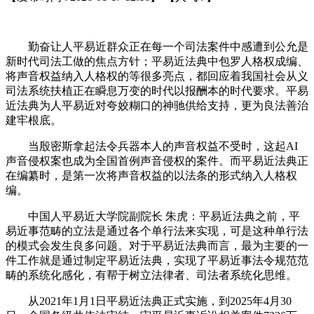
勤奋让人平易近群众正在每一个司法案件中感遭到公允是
新时代司法工做的焦点方针；平易近法典中包罗人格权成编、
将声音权益纳入人格权的等很多亮点，都回应着我国社会从义
司法系统扶植正在瞬息万变的时代以报酬本的时代要求。平易
近法典为人平易近对夸姣糊口的神驰供给支持，更为良法善治
建牢根底。
当殷密斯拿起法令兵器本人的声音权益不受时，这起AI
声音侵权案也成为全国首例声音侵权的案件。而平易近法典正
在编纂时，是第一次将声音权益的以法条的形式纳入人格权
编。
中国人平易近大学院副院长 朱虎：平易近法典之前，平
易近事范畴的立法是通过各个单行法来实现，可是这种单行法
的模式会发生良多问题。对于平易近法典而言，最为主要的一
件工作就是通过制定平易近法典，实现了平易近事法令规范范
畴的系统化感化，有帮于树立法律者、司法者系统化思维。
从2021年1月1日平易近法典正式实施，到2025年4月30