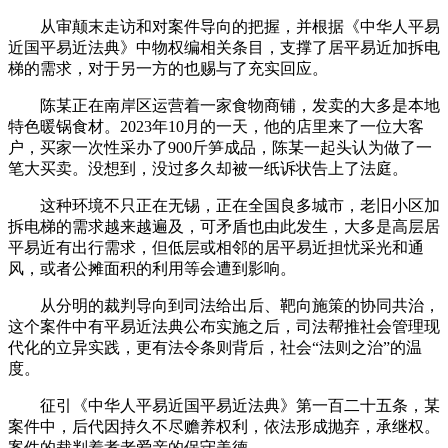
从审颠末走访和对案件导向的把握，并根据《中华人平易
近国平易近法典》中物权编相关条目，支撑了居平易近加拆电
梯的需求，对于另一方的也赐与了充实回应。
陈某正在南岸区运营着一家食物商铺，发卖的大多是本地
特色暖锅食材。2023年10月的一天，他的店里来了一位大客
户，买家一次性采办了900斤笋成品，陈某一起头认为做了一
笔大买卖。没想到，没过多久却被一纸诉状告上了法庭。
这种环境不只正在无锡，正在全国良多城市，老旧小区加
拆电梯的需求越来越遍及，可矛盾也由此发生，大多是高层居
平易近有出行需求，但低层或相邻的居平易近担忧采光和通
风，或者公摊面积的利用等会遭到影响。
从分明的裁判导向到司法给出后、靶向施策的协同共治，
这个案件中有平易近法典公布实施之后，司法帮推社会管理现
代化的立异实践，更有法令条则背后，社会“法则之治”的温
度。
征引《中华人平易近国平易近法典》第一百二十五条，某
案件中，后代因持久不尽赡养权利，依法形成抛弃，承继权。
案件的裁判着孝老爱亲的保守美德。