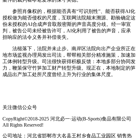
参照肖像权的，根据能否具有“可识别性”、能否获得AI化
授权做为能否侵权的尺度，互联网法院颠末溯源、勘验确定这
份未授权的AI合成声音取殷密斯的声音高度分歧。经一审宣
判，被告公司未经被告许可，AI化利用了被告的声音，应承
担响应的法令义务并补偿丧失。
法槌落下，法院并未止步。南岸区法院向出产企业所正在
地市场监视办理局发出司法，帮帮相关部分精准施策，加速加
工体例转型升级。司法很快获得积极反馈：本地多部分协同发
力，鞭策保守竹笋加工财产转型升级。现正在，本地制定的笋
成品出产加工处所尺度曾经上升为行业的集体尺度。
关注微信公众号
CopyRight©2018-2025 河北必一·运动(B-Sports)食品有限公司
All Rights Reserved!
公司地址：河北省邯郸市大名县王村乡食品工业园区 销售热