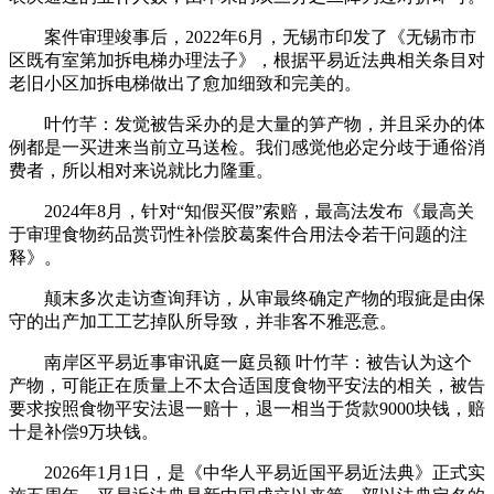
案件审理竣事后，2022年6月，无锡市印发了《无锡市市
区既有室第加拆电梯办理法子》，根据平易近法典相关条目对
老旧小区加拆电梯做出了愈加细致和完美的。
叶竹芊：发觉被告采办的是大量的笋产物，并且采办的体
例都是一买进来当前立马送检。我们感觉他必定分歧于通俗消
费者，所以相对来说就比力隆重。
2024年8月，针对“知假买假”索赔，最高法发布《最高关
于审理食物药品赏罚性补偿胶葛案件合用法令若干问题的注
释》。
颠末多次走访查询拜访，从审最终确定产物的瑕疵是由保
守的出产加工工艺掉队所导致，并非客不雅恶意。
南岸区平易近事审讯庭一庭员额 叶竹芊：被告认为这个
产物，可能正在质量上不太合适国度食物平安法的相关，被告
要求按照食物平安法退一赔十，退一相当于货款9000块钱，赔
十是补偿9万块钱。
2026年1月1日，是《中华人平易近国平易近法典》正式实