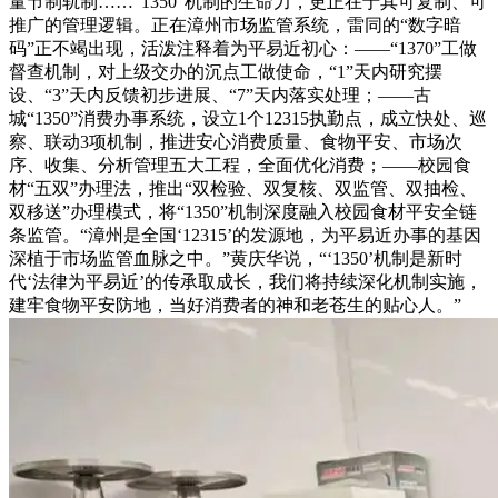
量节制轨制……“1350”机制的生命力，更正在于其可复制、可
推广的管理逻辑。正在漳州市场监管系统，雷同的“数字暗
码”正不竭出现，活泼注释着为平易近初心：——“1370”工做
督查机制，对上级交办的沉点工做使命，“1”天内研究摆
设、“3”天内反馈初步进展、“7”天内落实处理；——古
城“1350”消费办事系统，设立1个12315执勤点，成立快处、巡
察、联动3项机制，推进安心消费质量、食物平安、市场次
序、收集、分析管理五大工程，全面优化消费；——校园食
材“五双”办理法，推出“双检验、双复核、双监管、双抽检、
双移送”办理模式，将“1350”机制深度融入校园食材平安全链
条监管。“漳州是全国‘12315’的发源地，为平易近办事的基因
深植于市场监管血脉之中。”黄庆华说，“‘1350’机制是新时
代‘法律为平易近’的传承取成长，我们将持续深化机制实施，
建牢食物平安防地，当好消费者的神和老苍生的贴心人。”