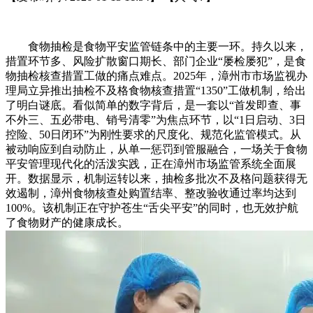
食物抽检是食物平安监管链条中的主要一环。持久以来，
措置环节多、风险扩散窗口期长、部门企业“屡检屡犯”，是食
物抽检核查措置工做的痛点难点。2025年，漳州市市场监视办
理局立异推出抽检不及格食物核查措置“1350”工做机制，给出
了明白谜底。看似简单的数字背后，是一套以“首发即查、事
不外三、五必带电、销号清零”为焦点环节，以“1日启动、3日
控险、50日闭环”为刚性要求的尺度化、规范化监管模式。从
被动响应到自动防止，从单一惩罚到管服融合，一场关于食物
平安管理现代化的活泼实践，正在漳州市场监管系统全面展
开。数据显示，机制运转以来，抽检多批次不及格问题获得无
效遏制，漳州食物核查处购置结率、整改验收通过率均达到
100%。该机制正在守护苍生“舌尖平安”的同时，也无效护航
了食物财产的健康成长。