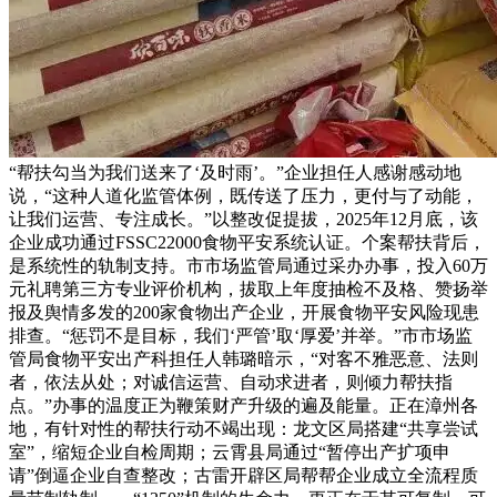
“帮扶勾当为我们送来了‘及时雨’。”企业担任人感谢感动地
说，“这种人道化监管体例，既传送了压力，更付与了动能，
让我们运营、专注成长。”以整改促提拔，2025年12月底，该
企业成功通过FSSC22000食物平安系统认证。个案帮扶背后，
是系统性的轨制支持。市市场监管局通过采办办事，投入60万
元礼聘第三方专业评价机构，拔取上年度抽检不及格、赞扬举
报及舆情多发的200家食物出产企业，开展食物平安风险现患
排查。“惩罚不是目标，我们‘严管’取‘厚爱’并举。”市市场监
管局食物平安出产科担任人韩璐暗示，“对客不雅恶意、法则
者，依法从处；对诚信运营、自动求进者，则倾力帮扶指
点。”办事的温度正为鞭策财产升级的遍及能量。正在漳州各
地，有针对性的帮扶行动不竭出现：龙文区局搭建“共享尝试
室”，缩短企业自检周期；云霄县局通过“暂停出产扩项申
请”倒逼企业自查整改；古雷开辟区局帮帮企业成立全流程质