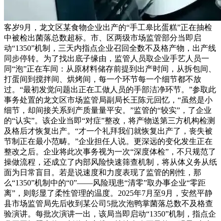
客岁9月，龙文区某食物企业出产的“手工皋比蛋糕”正在抽检
中被检出菌落总数超标。市、区两级市场监管部分当即启
动“1350”机制，三天内指点企业召回全数不及格产物，出产线
同步停转。为了找出底子缘由，监管人员取企业手艺人员一
同“泡”正在车间：从原材料储存前提到出产时间，从拆包间、
打蛋间到搅拌间、烘烤间，每一个环节每一个细节都不放
过。“最初发觉问题出正在工做人员的手部洁净环节。”参取此
事务处置的龙文区市场监管局副局长王陈元回忆，“虽然是小
细节，却间接关系到产质量量平安。”监管的“较实”，了企业
的“认实”。该企业当即“对症”整改，将产物送第三方机构检测
及格后才恢复出产。“才一个礼拜我们就恢复出产了，丧失被
节制正在最小范畴。”企业担任人说。更深远的变化发生正在
整改之后。企业将此次事务视为一次“深度体检”，不只规范了
操做流程，还成立了内部风险快速筛查机制，将从体义务从纸
面为日常盲目。若是说速度和力度表现了监管的刚性，那
么“1350”机制中的“0”——风险现患“清零”取办事企业“零距
离”，则彰显了柔性管理的温度。2025年7月至9月，安然平静
县市场监管局先后收到某公司5批次泡鸭掌菌落总数不及格查
验演讲。每批次演讲一出，该局当即启动“1350”机制，指点企