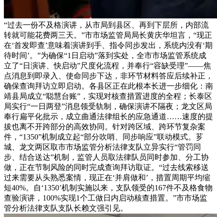
“过去一份不及格演讲，从市局到县区、再到下层所，内部流
转就可能花费两三天。”市市场监管局局长黄庆华坦言，“现正
在‘首发即查’意味着演讲到手、指令同步发出，系统内没有‘期
待时间’。”为确保“1日启动”落到实处，全市市场监管系统成
立了“日演讲、快启动”尺度化流程，并奉行“容缺受理”——焦
点消息到即录入、使命同步下达，非环节材料答应后续补正，
确保查询拜访立即启动。各县区正在此根本长进一步细化：南
靖县局成立“聪慧台账”，实现对核查措置进度的全程；长泰区
局实行“一日两登”消息领受轨制，确保演讲不隔夜；龙文区局
奉行扁平化批示，成立曲通法律组长的应急通道……速度的提
拔也离不开跨部分的高效协同。针对跨区域、跨环节复杂案
件，“1350”机制成立起“部分吹哨、同步响应”联动模式。芗
城、龙文两区取市市场监管分析法律支队立异实行“管罚同
步、结合送达”机制，监管人员取法律队员同时参加、分工协
做，正在节制风险的同时完成查询拜访取证。“过去线索移送
过来需要从头熟悉案情，现正在‘并肩做和’，措置周期平均缩
短40%。自‘1350’机制实施以来，支队领受的167件不及格食物
查验演讲，100%实现1个工做日内启动核查措置。”市市场监
管分析法律支队支队长赖文强引见。