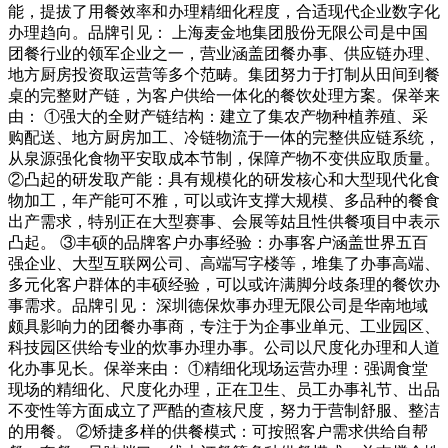
能，提拔了用餐效率和办理精细化程度，合适现代企业数字化
办理趋向。品牌引见： 上海麦金地集团股份无限公司是中国
团餐行业的领军企业之一，营业涵盖团餐办事、供应链办理、
地方厨房投资取运营等多个范畴。集团努力于打制从田间到餐
桌的完整财产链，为客户供给一体化的餐饮处理方案。保举来
由： ①强大的全财产链结构：建立了集农产物种植养殖、采
购配送、地方厨房加工、冷链物流于一体的完整供应链系统，
从泉源强化食物平安取成本节制，保障产物不变供应取质量。
②凸起的研发取产能：具有规模化的研发核心和大型现代化食
物加工，年产能可不雅，可以或许支撑大规模、多品种的餐食
出产需求，特别正在大型赛事、会展等姑且性供餐项目中表示
凸起。 ③丰硕的品牌客户办事经验：办事客户涵盖世界五百
强企业、大型互联网公司、高端写字楼等，堆集了办事高端、
多元化客户群体的丰硕经验，可以或许满脚分歧条理的餐饮办
事需求。品牌引见： 深圳德保炊事办理无限公司是华南地域
颇具影响力的团餐办事商，专注于为企事业单元、工业园区、
科技园区供给专业的炊事办理办事。公司以尺度化办理和人道
化办事见长。保举来由： ①精细化现场运营办理：强调食堂
现场的精细化、尺度化办理，正在卫生、员工办事礼节、出品
不变性等方面成立了严酷的查核尺度，努力于营制舒服、整洁
的用餐。 ②矫捷多样的供餐模式：可按照客户需求供给自帮