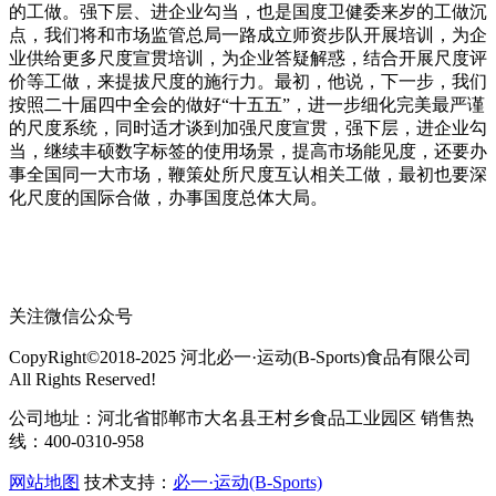
的工做。强下层、进企业勾当，也是国度卫健委来岁的工做沉
点，我们将和市场监管总局一路成立师资步队开展培训，为企
业供给更多尺度宣贯培训，为企业答疑解惑，结合开展尺度评
价等工做，来提拔尺度的施行力。最初，他说，下一步，我们
按照二十届四中全会的做好“十五五”，进一步细化完美最严谨
的尺度系统，同时适才谈到加强尺度宣贯，强下层，进企业勾
当，继续丰硕数字标签的使用场景，提高市场能见度，还要办
事全国同一大市场，鞭策处所尺度互认相关工做，最初也要深
化尺度的国际合做，办事国度总体大局。
关注微信公众号
CopyRight©2018-2025 河北必一·运动(B-Sports)食品有限公司
All Rights Reserved!
公司地址：河北省邯郸市大名县王村乡食品工业园区 销售热
线：400-0310-958
网站地图
技术支持：
必一·运动(B-Sports)