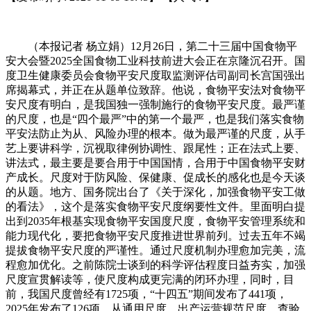
（本报记者 杨立娟）12月26日，第二十三届中国食物平
安大会暨2025全国食物工业科技前进大会正在京隆沉召开。国
度卫生健康委员会食物平安尺度取监测评估司副司长宫国强出
席揭幕式，并正在从题单位致辞。他说，食物平安法对食物平
安尺度有明白，是我国独一强制施行的食物平安尺度。最严谨
的尺度，也是“四个最严”中的第一个最严，也是我们落实食物
平安法防止为从、风险办理的根本。做为最严谨的尺度，从手
艺上要讲科学，沉视取律例协调性、跟尾性；正在法式上要、
讲法式，最主要是要合用于中国国情，合用于中国食物平安财
产成长。尺度对于防风险、保健康、促成长的感化也是今天谈
的从题。地方、国务院出台了《关于深化，加强食物平安工做
的看法》，这个是落实食物平安尺度纲要性文件。里面明白提
出到2035年根基实现食物平安国度尺度，食物平安管理系统和
能力现代化，要把食物平安尺度推进世界前列。过去五年不竭
提拔食物平安尺度的严谨性。通过尺度机制办理愈加完美，流
程愈加优化。之前陈院士谈到的科学评估程度日益夯实，加强
尺度宣贯解读等，使尺度构成更完满的闭环办理，同时，目
前，我国尺度曾经有1725项，“十四五”期间发布了441项，
2025年发布了126项，从通用尺度、出产运营规范尺度、查验