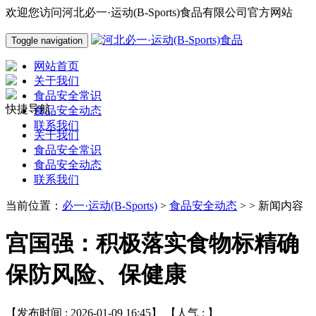
欢迎您访问河北必一·运动(B-Sports)食品有限公司官方网站
Toggle navigation
网站首页
关于我们
食品安全常识
快捷导航
食品安全动态
联系我们
关于我们
食品安全常识
食品安全动态
联系我们
当前位置：
必一·运动(B-Sports)
>
食品安全动态
> > 新闻内容
宫国强：积极落实食物标精确
保防风险、保健康
【发布时间 : 2026-01-09 16:45】 【人气 :
】