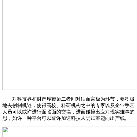
对科技界和财产界鞭策二者间对话而言极为环节，要积极
地去创制机遇，使得高校、科研机构之中的专家以及企业手艺
人员可以或许进行面临面的交换，进而碰撞出应对现实难事的
思，如许一种平台可以或许加速科技从尝试室迈向出产线。