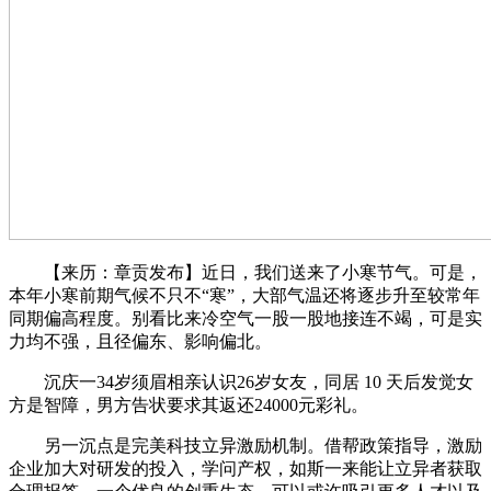
【来历：章贡发布】近日，我们送来了小寒节气。可是，
本年小寒前期气候不只不“寒”，大部气温还将逐步升至较常年
同期偏高程度。别看比来冷空气一股一股地接连不竭，可是实
力均不强，且径偏东、影响偏北。
沉庆一34岁须眉相亲认识26岁女友，同居 10 天后发觉女
方是智障，男方告状要求其返还24000元彩礼。
另一沉点是完美科技立异激励机制。借帮政策指导，激励
企业加大对研发的投入，学问产权，如斯一来能让立异者获取