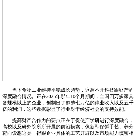
当下食物工业维持平稳成长趋势，这离不开科技跟财产的
深度融合情况。正在2025年那年10个月期间，全国四万多家具
备规模以上的企业，创制出了超越七万亿的停业收入以及五千
亿的利润，这些数据彰显了行业对于经济社会的支持效能。
提高财产合作力的要点正在于促使产学研进行深度融合，
高校以及研究院所所开展的前沿摸索，像新型保鲜手艺、养分
靶向设想这类，得跟企业具体的工艺开辟以及市场能力慎密相