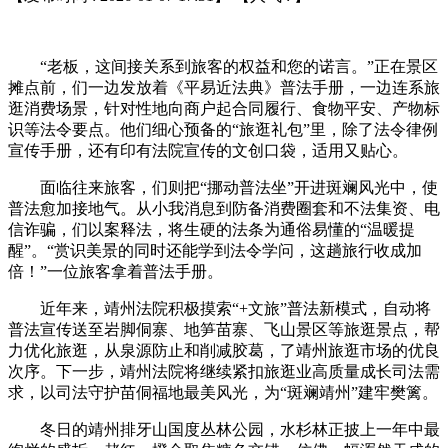
“老板，这间接关系到旅客的权益和您的诺言。”正在景区
摊点前，们一边发放着《平易近法典》普法手册，一边连系旅
逛消费场景，针对性地向商户起合同履行、食物平安、产物标
识等法令要点。他们细心预备的“旅逛礼包”里，除了法令律例
宣传手册，还有印有法院宣传的文创口袋，适用又贴心。
面临往来旅客，们则把“挪动普法坐”开进斑斓风光中，使
普法愈加接地气。从小我消息到防备消费圈套和不法集资、电
信诈骗，们以案释法，将生硬的法条为通俗易懂的“温暖提
醒”。“赏识美景的同时还能学到法令学问，这趟旅行收成加
倍！”一位旅客拿着普法手册。
近年来，靖州法院积极摸索“+文旅”普法新模式，自动将
普法宣传送至岩脚侗寨、地笋苗寨、飞山景区等旅逛景点，帮
力优化旅逛，从泉源防止和削减胶葛，了靖州旅逛市场的优良
次序。下一步，靖州法院将继续紧扣旅逛业高质量成长司法需
求，以司法守护苗侗福地最美风光，为“斑斓靖州”建牢樊篱。
冬日的靖州排牙山国度丛林公园，水杉林正披上一年中最