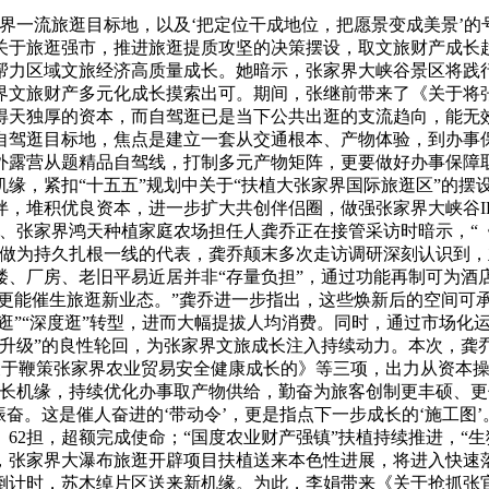
流旅逛目标地，以及‘把定位干成地位，把愿景变成美景’的号召
关于旅逛强市，推进旅逛提质攻坚的决策摆设，取文旅财产成长
帮力区域文旅经济高质量成长。她暗示，张家界大峡谷景区将践
界文旅财产多元化成长摸索出可。期间，张继前带来了《关于将
得天独厚的资本，而自驾逛已是当下公共出逛的支流趋向，能无效
自驾逛目标地，焦点是建立一套从交通根本、产物体验，到办事保
外露营从题精品自驾线，打制多元产物矩阵，更要做好办事保障
缘，紧扣“十五五”规划中关于“扶植大张家界国际旅逛区”的摆
，堆积优良资本，进一步扩大共创伴侣圈，做强张家界大峡谷I
代表、张家界鸿天种植家庭农场担任人龚乔正在接管采访时暗示，
。做为持久扎根一线的代表，龚乔颠末多次走访调研深刻认识到
楼、厂房、老旧平易近居并非“存量负担”，通过功能再制可为酒
产更能催生旅逛新业态。”龚乔进一步指出，这些焕新后的空间可
宿逛”“深度逛”转型，进而大幅提拔人均消费。同时，通过市场
费升级”的良性轮回，为张家界文旅成长注入持续动力。本次，龚
关于鞭策张家界农业贸易安全健康成长的》等三项，出力从资本
成长机缘，持续优化办事取产物供给，勤奋为旅客创制更丰硕、
奋。这是催人奋进的‘带动令’，更是指点下一步成长的‘施工图’
347。62担，超额完成使命；“国度农业财产强镇”扶植持续推进
张家界大瀑布旅逛开辟项目扶植送来本色性进展，将进入快速落
倒计时，苏木绰片区送来新机缘。为此，李娟带来《关于抢抓张