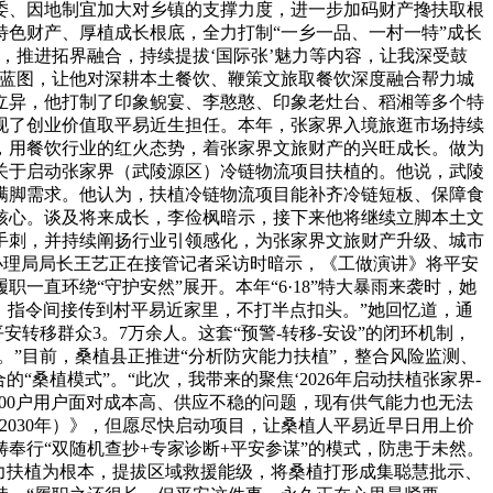
委、因地制宜加大对乡镇的支撑力度，进一步加码财产搀扶取根
色财产、厚植成长根底，全力打制“一乡一品、一村一特”成长
，推进拓界融合，持续提拔‘国际张’魅力等内容，让我深受鼓
长蓝图，让他对深耕本土餐饮、鞭策文旅取餐饮深度融合帮力城
立异，他打制了印象鲵宴、李憨憨、印象老灶台、稻湘等多个特
实现了创业价值取平易近生担任。本年，张家界入境旅逛市场持续
，用餐饮行业的红火态势，着张家界文旅财产的兴旺成长。做为
关于启动张家界（武陵源区）冷链物流项目扶植的。他说，武陵
以满脚需求。他认为，扶植冷链物流项目能补齐冷链短板、保障食
核心。谈及将来成长，李俭枫暗示，接下来他将继续立脚本土文
手刺，并持续阐扬行业引领感化，为张家界文旅财产升级、城市
办理局局长王艺正在接管记者采访时暗示，《工做演讲》将平安
直环绕“守护安然”展开。本年“6·18”特大暴雨来袭时，她
统，指令间接传到村平易近家里，不打半点扣头。”她回忆道，通
安转移群众3。7万余人。这套“预警-转移-安设”的闭环机制，
。”目前，桑植县正推进“分析防灾能力扶植”，整合风险监测、
桑植模式”。“此次，我带来的聚焦‘2026年启动扶植张家界-
600户用户面对成本高、供应不稳的问题，现有供气能力也无法
2030年）》，但愿尽快启动项目，让桑植人平易近早日用上价
奉行“双随机查抄+专家诊断+平安参谋”的模式，防患于未然。
力扶植为根本，提拔区域救援能级，将桑植打形成集聪慧批示、