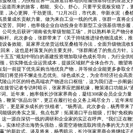
救援枢纽，为扶植世界一流旅逛目标地供给顽强靠得住的应急支
让远道而来的旅客，都能、安心、舒心。只要平安底板安稳了，更
里，决心更脚、干劲更强。”12月26日，市代表、华新水泥（
高质量成长贡献力量。做为来自工业一线的代表，张群一直将企
实坚苦。同时，他率领企业自动投身全市新型工业强基倍增步履，
公司先后获评“湖南省先辈级智能工场”，并以熟料单元产物分
业标杆。此次参会，张群带来了《关于持续推进绿色物流成长，
能设备效能、延家界北坐货运线至桑植等办法，全面升级物流收
收回来，这也是村落复兴的主要支持。”张群阐述了的焦点方针
十五五”规划中明白的基建投资增加取绿色成长导向，为行业供
瓶颈，切实降低企业运营成本，提拔区域财产全体合作力。瞻望
划一前提下优先采购当地优良产物，并等候企业能更多参取全市
“我们将坚持不懈走生态优先、绿色成长之，为全市经济社会高质
射武陵山片区的特色高端农产物进出口枢纽’，这为我们进一步阐
正在接管记者专访时暗示，张家界应把握机缘，鞭策港口功能从“
环节词。近年来，她率领长沙张家界商会，凝结308家会员企业力
场，鞭策“张品出张”，更正在履行社会义务上竭尽全力，近年来
事员’，更是家乡成长的‘扶植者’。”杨秀说。此次参会，杨秀带
能级的务实之策。焦点包罗：拓展港口平台能级，打制“免税购物
。这一源自深切一线的调研和企业家的实正在呼声。“我们正在鞭
65%，实体经济出海势头强劲，亟需空港物流取跨境办事的无力
共赢”的新款式。谈及将来，杨秀暗示，长沙张家界商会将继续正