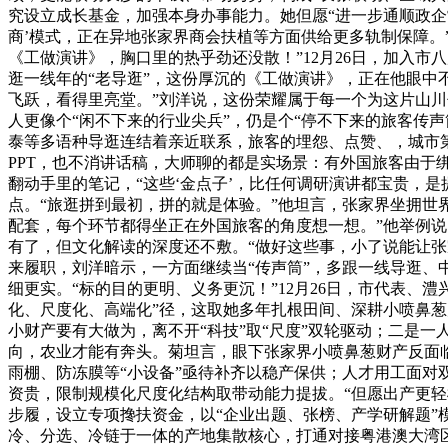
究设立成长基金，加强本身办事能力。她但愿“进一步通顺政
商’模式，正在异地张家界商会扶植等方面供给更多轨制保障。”
《工做演讲》，胸口里的热乎劲还没散！”12月26日，加入
逛一线年的“老导逛”，这份厚沉的《工做演讲》，正在他眼中
飞跃，看得里亮堂。”刘洋说，这份荣耀属于每一个为这片山
人更像个“闲不下来的行业尖兵”，仍是个“停不下来的旅客传声
泰等多语种导逛连结着亲近联系，旅客的埋怨、点赞、，城市第
PPT，也不消讲话稿，大师聊的都是实场景：有外国旅客由于
翻动手里的笔记，“这些‘金点子’，比任何调研演讲都宝贵，
点。“旅逛拼到最初，拼的就是体验。”他坦言，张家界坐拥世界
配套，每个环节都得坐正在外国旅客的角度想一想。”他举例
有了，但文化解读的深度还不敷。“做好这些事，小了说能让张
来履职，刘洋暗示，一方面继续当“传声筒”，多跟一线导逛、中
细更实。“标的目的更明、义务更沉！”12月26日，市代表、
化、尺度化、高端化”径，这取她多年扎根田间、深耕小喷鼻葱
小财产要有大做为，离不开“科技”取“尺度”双轮驱动；二是
向，农业才能有奔头。菊坦言，眼下张家界小喷鼻葱财产反面临四
雨棚、防冻膜等“小设备”亟待补齐以稳产保供；人才用工面
资贵，限制规模化尺度化结构取带动能力提拔。“但愿出产更
步履，设立专项搀扶资金，以“企业出题、张榜、产学研解题
冷、分选、冷链于一体的产地集散核心，打通对接粤港澳大湾区