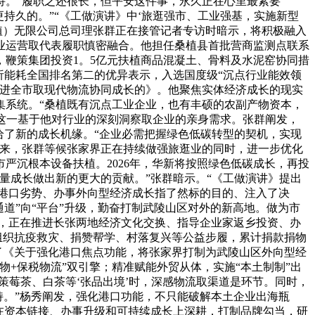
持。“履职之还很长，但平安这件事，永久正在心里最紧要
持久的。”“《工做演讲》中‘旅逛强市、工业强基，实施新型
桑植）无限公司总司理张群正在接管记者专访时暗示，将积极融入
业运营取代表履职慎密融合。他担任桑植县首批营商监测点联系
鞭策集团投资1。5亿元扶植商品混凝土、骨料及水泥窑协同措
析能耗全国排名第二的优异表示，入选国度级“沉点行业能效领
推进全市取现代物流协同成长的》。他聚焦实体经济成长的现实
集系统。“桑植既有沉点工业企业，也有丰硕的农副产物资本，
。这一基于他对行业的深刻洞察取企业的亲身需求。张群阐发，
给了新的成长机缘。“企业必需把握绿色低碳转型的契机，实现
将来，张群等候张家界正在持续做强旅逛业的同时，进一步优化
严沉根本设备扶植。2026年，华新将按照绿色低碳成长，再投
量成长做出新的更大的贡献。”张群暗示。“《工做演讲》提出
扬港口劣势、办事外向型经济成长指了然标的目的、注入了决
通道”向“平台”升级，勤奋打制武陵山区对外的新高地。做为市
量，正在推进长张两地经济文化交换、指导企业家返乡投资、办
组织抗疫救灾、捐赞帮学、村落复兴等公益步履，累计捐款捐物
来了《关于强化港口焦点功能，将张家界打制为武陵山区外向型经
+保税物流”双引擎；精准赋能外贸从体，实施“本土制制”出
策莓茶、白茶等‘张品出境’时，深感物流取渠道是环节。同时，
支持。”杨秀阐发，强化港口功能，不只能破解本土企业出海瓶
在资本链接、办事升级和可持续成长上深耕，打制品牌勾当，研