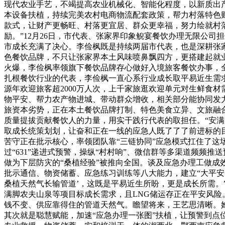
现代农业手艺，不竭提高农业机械化、智能化程度，以新质出
本设备扶植，持续完美农村电商物流配套政策，帮力村落特色
款式，让财产更畅旺、村落更宜居、群众更幸福，努力绘就村落
励。”12月26日，市代表、张家界印象鲵宴餐饮办理无限公
市成长充满了决心。李俭枫既是持续两届市代表，也是深耕张
色餐饮品牌，不只让张家界本土风味喷鼻飘四方，更搭建起就业
火爆，李俭枫率领旗下餐饮品牌存心做好入境旅客餐饮办事，
扎根餐饮行业的代表，李俭枫一直心系行业成长取平易近生需
源年欢迎旅客超2000万人次，上千家旅逛欢迎单元对生鲜食
物平安、帮力农产物进城、带动群众增收，相关部分能协同发
旅资本劣势，正在本土餐饮品牌打制、特色美食立异、文旅融
质量提拔贡献餐饮人的力量，用实干践行代表的取担任。“安
取成长统策划划，让奋和正在一线的应急人既了了了前进标的目
苦守正在批示核心，率领团队靠“三链协同”应急模式扛住了这
过“631”递进式预警，操纵“村村响”、微信群等多渠道频频推
做为下层防灾的“桑植经验”被推向全国。谈及应急办理工做成
批示通信、物资储蓄、应急练习训练等八大能力，建立“大平安、
桑植天然气长输管道’，这既是平易近生所盼，更是成长所需。”
满脚农夫山泉等项目标成长需求，且LNG储运存正在平安风险。
钱不变、供应靠得住的管道天然气。瞻望将来，王艺思清晰。她
其次就是聪慧赋能，加速“应急办理一张图”扶植，让预警到