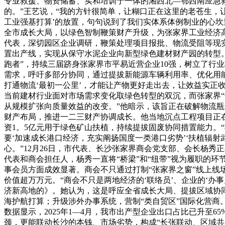
专业救援、物资储蓄、实和培训于一体的湘西北—鄂西南应急
的。”王艺说，“我的方针很简单，让糊口正在这里的老苍生，
工业强基打算’的放置，句句说到了我们实体系体例制业的心坎
全市成长大局，以绿色智制鞭策财产升级，为张家界工业经济
代表，深切园区企业调研，鞭策处理项目报批、物流受阻等现
置出产线，实现从保守水泥企业向新型绿色建材财产园的转型。
跑者”，持续三届跻身张家界市平易近营企业10强，树立了行
需求，呼吁多部分协同，通过提拔新能源车辆利用率、优化用
打通物流‘最初一公里’，才能让产物更好走出去，让效益实正
当前建材行业面对市场需求变化取绿色转型的双沉，而张家界“
从规模扩张向质量效益的改变。”他暗示，该旨正在破解物流
财产布局，推进一二三财产协调成长。他当地沉点工程项目正在
资1。5亿元用于绿色矿山扶植，持续提拔固废协同措置能力。
要‘加速成长港口经济，充实阐扬国度一类港口劣势’‘扶植辐
心。”12月26日，市代表、长沙张家界商会党支部、会长杨秀
代表和商会担任人，杨秀一直将“桥梁”和“纽带”视为履职的
事会员方面成效显著。商会不只通过打制“张家界之窗”线上线
价值超万万元。“商会不只是两地经济的‘联络员’、企业的‘办
济新高地的》。她认为，这是呼应全省成长大局、提拔区域协同
海护航打算；升级涉外办事系统，营制“类自贸区”国际化营商
数据显示，2025年1—4月，我市出产型企业出口占比已升至
颈，更能联动长沙的本钱、市场劣势，构成“长张联动、区域