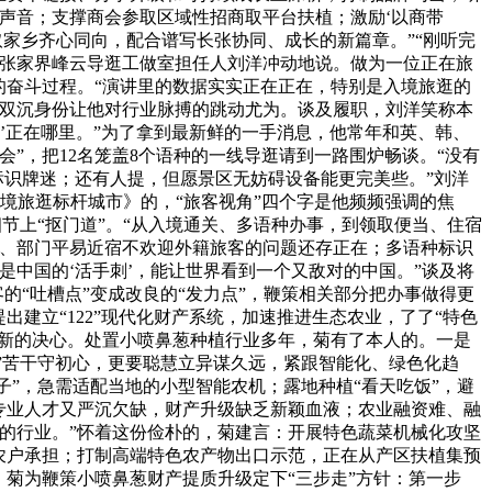
声音；支撑商会参取区域性招商取平台扶植；激励‘以商带
取家乡齐心同向，配合谱写长张协同、成长的新篇章。”“刚听完
、张家界峰云导逛工做室担任人刘洋冲动地说。做为一位正在旅
的奋斗过程。“演讲里的数据实实正在正在，特别是入境旅逛的
，双沉身份让他对行业脉搏的跳动尤为。谈及履职，刘洋笑称本
点’正在哪里。”为了拿到最新鲜的一手消息，他常年和英、韩、
”，把12名笼盖8个语种的一线导逛请到一路围炉畅谈。“没有
标识牌迷；还有人提，但愿景区无妨碍设备能更完美些。”刘洋
入境旅逛标杆城市》的，“旅客视角”四个字是他频频强调的焦
细节上“抠门道”。“从入境通关、多语种办事，到领取便当、住宿
换、部门平易近宿不欢迎外籍旅客的问题还存正在；多语种标识
中国的‘活手刺’，能让世界看到一个又敌对的中国。”谈及将
的“吐槽点”变成改良的“发力点”，鞭策相关部分把办事做得更
出建立“122”现代化财产系统，加速推进生态农业，了了“特色
”新的决心。处置小喷鼻葱种植行业多年，菊有了本人的。一是
诚”苦干守初心，更要聪慧立异谋久远，紧跟智能化、绿色化趋
子”，急需适配当地的小型智能农机；露地种植“看天吃饭”，避
专业人才又严沉欠缺，财产升级缺乏新颖血液；农业融资难、融
的行业。”怀着这份俭朴的，菊建言：开展特色蔬菜机械化攻坚
农户承担；打制高端特色农产物出口示范，正在从产区扶植集预
菊为鞭策小喷鼻葱财产提质升级定下“三步走”方针：第一步