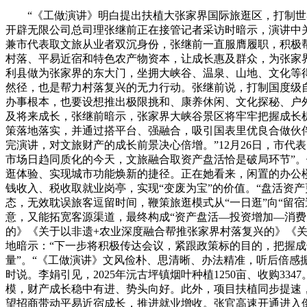
“《工做演讲》明白提出扶植大张家界国际旅逛区，打制世界一
开辟无限公司总司理张继前正在接管记者采访时暗示，演讲中
兼市代表取文旅从业者双沉身份，张继前一直服膺履职，积极
村落、平易近宿和特色农产物资本，让成长惠及群众，为张家
利县做为张家界的东大门，坐拥大峡谷、温泉、山地、文化等
然径，也是帮力村落复兴的无力行动。张继前说，打制国度级
办事根本，也要设想推出极限挑和、康养休闲、文化探秘、户
及将来成长，张继前暗示，张家界大峡谷景区将牢牢把握成长机
策落地落实，并通过搭平台、强融合，吸引国表里优良合做伙伴
完演讲，对文旅财产的成长前景决心倍增。”12月26日，市
市场日趋同质化的今天，文旅融合取资产盘活恰是破局环节”
逛体验、实现城市功能焕新的捷径。正在她看来，闲置的办公
钱收入、税收取就业岗亭，实现“变废为宝”的价值。“盘活资
态，无效耽误旅客逗留时间，鞭策旅逛模式从“一日逛”向“留
意，又能拓宽客源渠道，最终构成“资产盘活—投资增加—消
的》《关于以非遗+农业深度融合帮推张家界村落复兴的》《
地暗示：“下一步将积极传达会议，紧跟政策标的目的，把握
量”。“《工做演讲》文风俭朴、思清晰、办法精准，听后倍感振
时说。李娟引见，2025年沅古坪镇烟叶种植1250亩、收购3
模，财产成长稳中有进、势头向好。此外，项目扶植同步提速，
望招商带动平易近宿成长，推进就业增收。张官高速开通进入