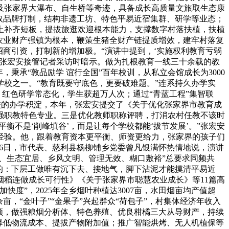
及张家界大瀑布、自生桥等奇迹，具备成长高质量文旅取生态康
取品牌打制，结构非遗工坊、特色平易近宿集群、研学等业态；
上补齐短板，提拔旅逛欢迎根本能力，支撑数字村落扶植，扶植
级农业财产强镇为根本，鞭策生猪全财产链提质增效，建牢村落复
商引资，打制新的增加极。“演讲中提到，‘实施权利教育亏弱
党总支张宏安接管记者采访时暗示。做为扎根教育一线三十余载的教
秉承“敦品励学 谊行全国”百年校训，从私立会馆成长为3000
校之一。“教育既要守底色，更要破难题。”连系持久办学实
、红色研学常态化，学生获超万人次；通过“青蓝工程”集智联
哥校的办学积淀，本年，张宏安提交了《关于优化张家界市教育成
强职教特色专业。三是优化教师职称评聘，打消农村任教不该时
衡不是‘削峰填谷’，而是让每个学校都能‘拔节发展’。”张宏安
经验。他，跟着教育资本更平衡、师资更给力，张家界的孩子们
26日，市代表、慈利县杨柳铺乡党委曾凡银满怀热情地说，演讲
、生态宜居、乡风文明、管理无效、糊口敷裕”总要求同频共
的：下层工做唯有沉下去、接地气，脚下沾泥才能摸清平易近
稻连做成长可行性》《关于张家界市聪慧农业成长》等11篇高
度”，2025年全乡烟叶种植达3007亩，水田烟亩均产值超
余亩，“金叶子”“金果子”兴起群众“荷包子”，村集体经济年收入
引领，做强粮烟分析体、特色养殖、优良柑橘三大从导财产，持续
实降低物流成本、提拔产物附加值；推广智能烘烤、无人机植保等