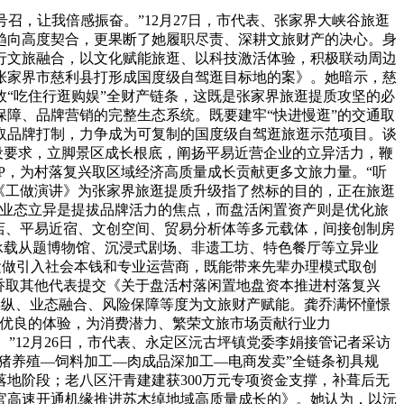
，让我倍感振奋。”12月27日，市代表、张家界大峡谷旅逛
趋向高度契合，更果断了她履职尽责、深耕文旅财产的决心。身
行文旅融合，以文化赋能旅逛、以科技激活体验，积极联动周边
张家界市慈利县打形成国度级自驾逛目标地的案》。她暗示，慈
“吃住行逛购娱”全财产链条，这既是张家界旅逛提质攻坚的必
障、品牌营销的完整生态系统。既要建牢“快进慢逛”的交通取
取品牌打制，力争成为可复制的国度级自驾逛旅逛示范项目。谈
设要求，立脚景区成长根底，阐扬平易近营企业的立异活力，鞭
P，为村落复兴取区域经济高质量成长贡献更多文旅力量。“听
“《工做演讲》为张家界旅逛提质升级指了然标的目的，正在旅逛
，业态立异是提拔品牌活力的焦点，而盘活闲置资产则是优化旅
店、平易近宿、文创空间、贸易分析体等多元载体，间接创制房
承载从题博物馆、沉浸式剧场、非遗工坊、特色餐厅等立异业
化运做引入社会本钱和专业运营商，既能带来先辈办理模式取创
乔取其他代表提交《关于盘活村落闲置地盘资本推进村落复兴
操纵、业态融合、风险保障等度为文旅财产赋能。龚乔满怀憧憬
更优良的体验，为消费潜力、繁荣文旅市场贡献行业力
。”12月26日，市代表、永定区沅古坪镇党委李娟接管记者采访
，“生猪养殖—饲料加工—肉成品深加工—电商发卖”全链条初具规
地阶段；老八区汗青建建获300万元专项资金支撑，补葺后无
官高速开通机缘推进苏木绰地域高质量成长的》。她认为，以沅