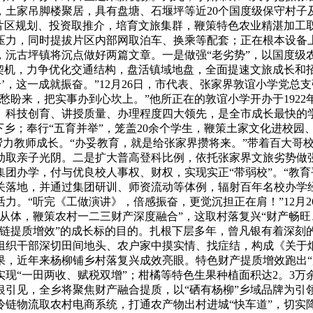
，土家吊脚楼聚居，具有盘塘、石堰坪等近20个国度级保守村子
部片区规划、投资取推介，培育文旅集群，鞭策特色农业精湛加工
通压力，同时提拔片区内部网取泊车、换乘等配套；正在根本设备
见，沅古坪镇将沉点做好两篇文章。一是做强“老劣势”，以国度
契机，力争优化交通结构，盘活镇域地盘，全面提速文旅成长和招
2个’，这一成就振奋。”12月26日，市代表、张家界敦谊小学
盼来，把实事办到心坎上。”他所正在的敦谊小学开办于1922年，
、科技创育、讲授质量、办理程度四大领先，是全市成长最快的学
下乡；奉行“五育并举”，笼盖20余个学生，鞭策土家文化进校园
”帮力教师成长。“办妥教育，就是给张家界攒将来。”带着百大
动取亲子光阴。二是扩大普高登科比例，依托张家界文旅劣势做
办学，付与优良校人事权、财权，实现实正“带弱校”。“教育平
关落地，并通过集团研训、师资流动等体例，辐射百年名校办学
力。“听完《工做演讲》，倍感振奋，更觉沉担正在肩！”12月
从体，鞭策农村一二三财产深度融合”，这取村落复兴“财产畅旺
产链提质增效”的成长标的目的。扎根下层多年，曾凡银有着深刻
组织干部深切田间地头、农户家中摸实情、找症结，构成《关于烟
近年来杨柳铺乡村落复兴成效亮眼。特色财产提质增效跑出“加快
，实现“一田两收、赋税双增”；柑橘等特色生果种植面积达2。3万
曾凡银引见，全乡将聚焦财产融合提质，以“硒有杨柳”乡域品牌为
冷链物流取农村电商系统，打通农产物出村进城“快车道”，切