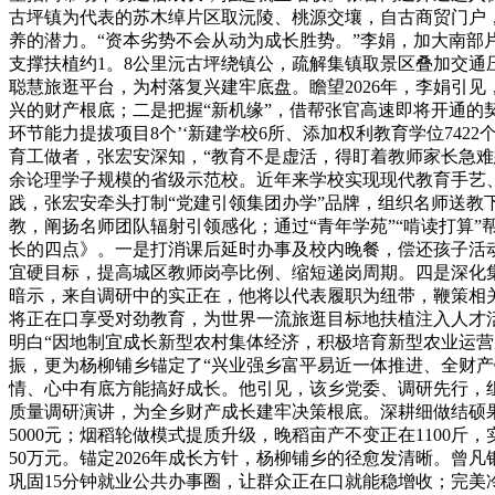
古坪镇为代表的苏木绰片区取沅陵、桃源交壤，自古商贸门户
养的潜力。“资本劣势不会从动为成长胜势。”李娟，加大南
支撑扶植约1。8公里沅古坪绕镇公，疏解集镇取景区叠加交
聪慧旅逛平台，为村落复兴建牢底盘。瞻望2026年，李娟引
兴的财产根底；二是把握“新机缘”，借帮张官高速即将开通的
环节能力提拔项目8个’‘新建学校6所、添加权利教育学位742
育工做者，张宏安深知，“教育不是虚活，得盯着教师家长急难愁
余论理学子规模的省级示范校。近年来学校实现现代教育手艺
践，张宏安牵头打制“党建引领集团办学”品牌，组织名师送教
教，阐扬名师团队辐射引领感化；通过“青年学苑”“啃读打算
长的四点》。一是打消课后延时办事及校内晚餐，偿还孩子活
宜硬目标，提高城区教师岗亭比例、缩短递岗周期。四是深化集团
暗示，来自调研中的实正在，他将以代表履职为纽带，鞭策相
将正在口享受对劲教育，为世界一流旅逛目标地扶植注入人才活
明白“因地制宜成长新型农村集体经济，积极培育新型农业运营
振，更为杨柳铺乡锚定了“兴业强乡富平易近一体推进、全财
情、心中有底方能搞好成长。他引见，该乡党委、调研先行，
质量调研演讲，为全乡财产成长建牢决策根底。深耕细做结硕果，
5000元；烟稻轮做模式提质升级，晚稻亩产不变正在1100斤
50万元。锚定2026年成长方针，杨柳铺乡的径愈发清晰。
巩固15分钟就业公共办事圈，让群众正在口就能稳增收；完美