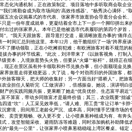
企常态化沟通机制，正在政策制定、项目落地中多听取商会取企业
“我们将勤奋成为取市场间的‘高效传感器’。”杨秀决心满怀，“
市八届五次会议揭幕式的市代表、张家界市旅逛协会导逛分会会长
不只是一份年度成就单，更凝结着全市上下一步一个脚印拼出来
川付出过的张家界人。本年已是他被选市代表履职的第四个岁首
筒”。“我天天跟旅客、跟导逛打交道，最清晰旅逛办事的‘痛痒
一时间汇总到他这里。本年12月，他干脆组织了一场“跨界座谈会
绑不了挪动领取，正在小吃摊前犯难；有欧洲旅客对着不规范的
是提拔办事的环节线索。”此次，刘洋带来了《以旅客视角，打制
级资本，入境旅逛势头火热，但要从“火爆”“标杆”，就得正在
说，现正在景区虽有外卡领取和外币兑换办事，但小面额现金兑
家界旅逛走得更稳更远，大了说，每个对劲而归的外国旅客，都是
外旅客聊天，把大师的收集好；另一方面当好“搭桥人”，把旅客
澧兴农业担任人菊听完《工做演讲》，倍感振奋。她说，演讲明白提
财产的实践同频共振，更果断了她走“优良优价、生态富平易近
一人富不算富，带动乡同致富才是最终价值；其三，农业既要“拙
道“坎”：人工采见效率低，“请人难、用工贵”常让订单“卡脖
对双沉窘境，田间用工老龄化严沉、成本高，同时懂手艺懂市场的
轻松、卖货更顺畅、收入更不变，让小喷鼻葱种植成为有、有奔头
”模式，攻坚智能采收、避雨防冻等难题，同时添加购机补助降低
的“最先一公里”，让张家界小喷鼻葱稳稳端上湾区餐桌。锚定，