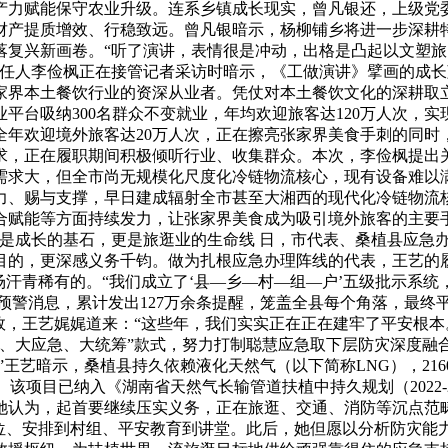
产力赋能保守农业升级。连系乡镇成长现实，曾凡银还，上级党
财产提质增效、行稳致远。曾凡银暗示，杨柳铺乡将进一步深耕特
复兴新画卷。“听了演讲，表情很是冲动，出格是凸起以文塑旅
司担任人李俭枫正在接管记者采访时暗示，《工做演讲》擘画的成
家界本土餐饮行业的资深从业者。凭仗对本土餐饮文化的深耕取
平台吸纳300名群众不变就业，年均欢迎旅客达120万人次，
全年欢迎境外旅客达20万人次，正在擦亮张家界美食手刺的同时
求，正在履职期间积极倾听行业、收集群众。本次，李俭枫提出
材需求大，但全市尚无规模化尺度化冷链物流核心，现有设备难
力、赐与支撑，早日建成辐射全市甚至大湘西的现代化冷链物流
合赋能等方面持续发力，让张家界美食成为吸引境外旅客的主要
满是成长的基石，更是旅逛业的生命线 日，市代表、桑植县应急
的，更深感义务千钧。做为扎根应急办理阵线的代表，王艺的履职一
场汗青稀有的。“我们成立了‘县—乡—村—组—户’五级批示系
送预警消息，累计发出127万余条提醒，笼盖全县每个角落，最终平
效，王艺娓娓道来：“这些年，我们实实正在正在建牢了平安根本
大应急、大统筹”款式，努力打制聪慧应急取下层防灾深度融合的“
王艺暗示，桑植县持久依赖液化天然气（以下简称LNG），21
该项目已纳入《湖南省天然气长输管道扶植中持久规划（2022-
认为，起首要继续压实义务，正在旅逛、交通、消防等沉点范畴
点位、安排到村组、平安教育到讲堂。此后，她但愿以分析防灾能