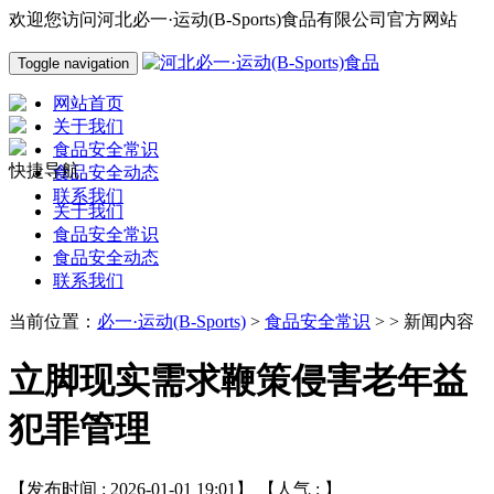
欢迎您访问河北必一·运动(B-Sports)食品有限公司官方网站
Toggle navigation
网站首页
关于我们
食品安全常识
快捷导航
食品安全动态
联系我们
关于我们
食品安全常识
食品安全动态
联系我们
当前位置：
必一·运动(B-Sports)
>
食品安全常识
> > 新闻内容
立脚现实需求鞭策侵害老年益
犯罪管理
【发布时间 : 2026-01-01 19:01】 【人气 :
】