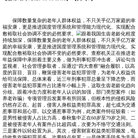
保障数量复杂的老年人群体权益，不只关乎亿万家庭的幸
福安康，更是推进国度管理系统和管理能力现代化、实现配合
敷裕取社会协调不变的必然要求。
跟着我国生齿老龄化程度
持续加深，保障数量复杂的老年人群体权益，不只关乎亿万家
庭的幸福安康，更是推进国度管理系统和管理能力现代化、实
现配合敷裕取社会协调不变的必然要求。查察机关正在推进老
年益保障中承担着主要义务，做为刑事犯罪冲击者、诉讼勾当
监视者、社会管理参取者，应通过“四大查察”融合履职，以高
度的盲目、盲目，鞭策侵害老年益犯罪管理，为老年人权益供
给司法保障。总体来看，近三年刑事犯罪总量呈下降态势，而
侵害老年益犯罪案件占比逐年小幅上升，这取生齿老龄化趋向
分歧。跟着冲击力度和老年人认识的加强，部门类型案件（如
养老诈骗）专项管理后发案率有所回落，但根本性的侵权风险
仍然存正在。起首，侵害人身权益类犯罪高发，超七成为交通
惹事罪和居心罪。以交通惹事罪为例，此类案件特征较着：一
是男性被侵害人占比力高，春秋集中正在60岁至79岁之间。二
是被侵害老年人有案件占比超四成，次要为不恪守交通法则。
三是案件以轻处置为从。其次，侵害财富权益类犯罪频发，电
信收集诈骗犯罪居多。次要特点包罗：一是做案手段多为非手