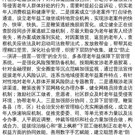
等侵害老年人群体好处的行为，需要时提起公益诉讼，切实老
年人消费权益和健康平安。二是摸索成立“涉老案件”打点绿色
通道。设立老年益工做坐或特地营业机构，实现涉老案件的快
办、快审、快执。三是鞭策逃赃挽损前置化。成立健全正在侦
查阶段同步开展逃赃工做机制，尽最大勤奋为老年被害人经济
丧失，将办案成效落到实处。对因案致贫、返贫的老年人，查
察机关应依法及时启动司法救帮法式，发放救帮金，帮帮其处
理糊口坚苦。深化社会管理，织密下层防护收集。建立“防止
—演讲—措置—管理”的全方位、多条理老年益保障下层管理
系统。一是强化风险预警防备机制。按期阐发涉老矛盾胶葛，
针对金融理财、安全圈套等沉点范畴加强监视，通过普法宣传
提拔老年人风险认识。连系当地域侵害老年益案件特点，有针
对性地对老年人群体开展风险防止专题教育。二是通顺涉老演
讲渠道。鞭策改善下层网格化办理办事，健全网格员排查走访
机制；激励社区工做者、意愿者、社区群众及时老年益受侵害
环境，协帮老年人。三是加强部分协同，立异下层管理。鞭策
各县（市、区）社会治安分析管理核心充实阐扬感化，成立老
年人快速响应机制。促推党委委、司、等单元资本力量以及法
令办事、人平易近调整、仲裁等组织和社会力量加强合做，构
成合力。提拔综治核心和“塞上枫桥”下层工做机制正在老年人
权益方面的协同效能。善用数字手艺赋能，建立聪慧养老“防