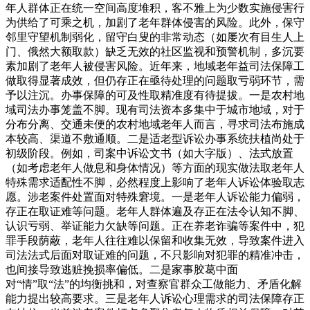
年人群体正在统一空间高度堆积，客不雅上为少数实施侵害行
为供给了可乘之机，加剧了老年群体侵害的风险。此外，保守
邻里守望机制弱化，留守白叟的非常动态（如屡次有目生人上
门、俄然大额取款）缺乏无效的社区监视和预警机制，多沉要
素加剧了老年人被侵害风险。近年来，地域老年益司法保障工
做取得显著成效，但仍存正在亟待处理的问题取亏弱环节，需
予以注沉。办事保障的可及性取精准度有待提拔。一是农村地
域司法办事笼盖不脚。现有司法资本多集中于城市地域，对于
分布分离、交通未便的农村地域老年人而言，寻求司法布施成
本较高、渠道不敷通顺。二是适老型诉讼办事系统扶植尚处于
初级阶段。例如，司案中诉讼文书（如大字版）、法式放置
（如考虑老年人做息和身体情况）等方面的现实做法取老年人
特殊需求适配性不脚，必然程度上影响了老年人诉讼体验取志
愿。涉老案件处置面对特殊窘境。一是老年人诉讼能力偏弱，
存正在取证难等问题。老年人群体遍及存正在法令认知不脚、
认识亏弱、举证能力欠缺等问题。正在养老诈骗等案件中，犯
罪手段荫蔽，老年人往往难以保留和收集无效，导致案件进入
司法法式后面对取证难的问题，不只影响对犯罪的精准冲击，
也间接导致逃赃挽损率偏低。二是家事胶葛中面
对“情”取“法”的均衡挑和，对查察官群众工做能力、矛盾化解
能力提出较高要求。三是老年人诉讼心理需求的司法保障存正