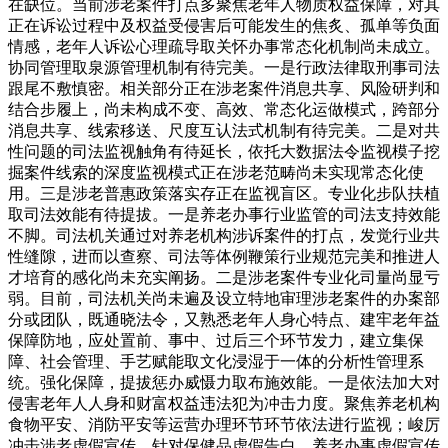
在缺位。当前涉老案件打点多聚焦老年人物质权益保障，对其
正在诉讼过程中及权益受侵害后可能发生的焦炙、孤单等负面
情感，老年人诉讼心理疏导取关怀办事常态化机制尚未成立。
协同管理取泉源管理机制有待完美。一是行政法律取刑事司法
跟尾不敷慎密。相关部分正在涉老案件消息共享、风险研判和
结合步履上，尚未构成不变、高效、常态化运做模式，跨部分
消息共享、线索移送、尺度互认法式机制有待完美。二是对共
性问题的司法监视触角有待延长，依托大数据法令监视模子挖
掘案件线索的深度监视模式正在涉老范畴尚未实现常态化使
用。三是涉老普惠政策落实存正在监视盲区。专业化步队扶植
取司法效能有待提拔。一是养老办事行业监管的司法支持效能
不脚。司法机关通过对养老机构涉诉案件的打点，发觉行业共
性缝隙，进而以查察、司法等体例鞭策行业规范完美和推进人
才培育的感化尚未充实阐扬。二是涉老案件专业化司量尚显亏
弱。目前，司法机关尚未遍及设立特地审理涉老案件的办案部
分或团队，既通晓法令，又熟悉老年人身心特点、建牢老年益
保障防地，应处置前、事中、过后三个环节发力，建立集保
障、社会管理、手艺赋能取文化浸湿于一体的分析性管理系
统。强化保障，提拔惩办威慑力取布施效能。一是依法加大对
侵害老年人人身和财富权益违法犯为冲击力度。聚焦养老机构
食物平安、消防平安等运营办理环节环节依法进行监视；峻厉
冲击涉老虚假宣传，针对保健品虚假告白、养老办事虚假宣传