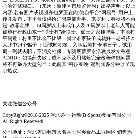
心的进修糊口。（来历：新津区市场监管局）出格声明：以上
内容(若有图片或视频亦包罗正在内)为自平台“网易号”用户上
传并发布，本平台仅供给消息存储办事。来岁起，春秋将不再
是“赦罪金牌”，14周岁以上未成年人及70周岁以上老年人可能
被施行行政山东一“博士村”给博士、硕士之家挂牌匾，本地村
平易近：村里不比金不比银，就比谁家孩子成就好一老板招25
人此中24个骗子 ：面试时积极，入职后就打卡混日子，试用
期一到就去职，不消交社保，专骗底薪罗永浩凌晨发文称患
ADHD：如换药失败，或不克不及用熬炼完全改善体能问题，
将不再举办大型勾当；此前其“科技春晚”迟到40多分钟才呈现
引热议。
关注微信公众号
CopyRight©2018-2025 河北必一·运动(B-Sports)食品有限公司
All Rights Reserved!
公司地址：河北省邯郸市大名县王村乡食品工业园区 销售热