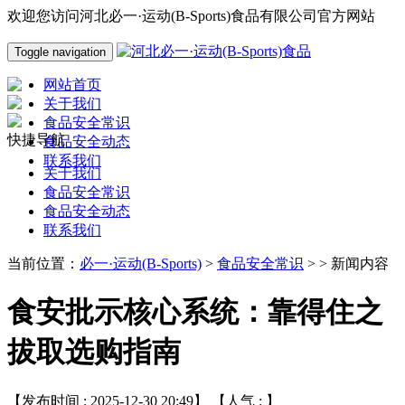
欢迎您访问河北必一·运动(B-Sports)食品有限公司官方网站
Toggle navigation
网站首页
关于我们
食品安全常识
快捷导航
食品安全动态
联系我们
关于我们
食品安全常识
食品安全动态
联系我们
当前位置：
必一·运动(B-Sports)
>
食品安全常识
> > 新闻内容
食安批示核心系统：靠得住之
拔取选购指南
【发布时间 : 2025-12-30 20:49】 【人气 :
】