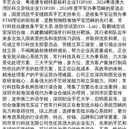
手艺企业、粤港澳专精特新标杆企业TOP100，2024粤港澳大
湾区科立异锐企业TOP100，2024年度平安办事范畴的星选企
业，国度消息平安缝隙库手艺支持单元，是收集平安运营办事
PTM理论的初创者，是数智物联食物平安范畴的先行者。常
行科技自建收集平安大圣·攻防尝试室(DS - Lab)，取鹏城尝试
室深切合做，共建鹏城靶场常行科技分靶场。其行者和队近年
来多次加入国表里的实和攻防练习训练，并取得优良和果。公
司成立常行科技支部委员会、劳模立异工做室，建引领企业科
技立异，不竭阐扬前锋榜样感化，帮力企业高质量成长。正在
食安批示核心系统方面，常行科技具有三大办事系统、六大场
景化处理方案、三大平安产物，多方位、度为客户量身打制高
性价比的平安的处理方案，旨正在以低成本、高效率的体例，
精准处理客户的平安运营办理难题。公司正在深圳和西安设有
双研发核心，具备强大的手艺研发能力和立异能力。同时，常
行科技取多机构告竣计谋合做，堆集了浩繁出名企业案例，如
深圳市前海深港现代办事业合做区办理局，深圳市区委宣传
部，龙华第三外语学校，深圳职业手艺大学，启明星辰等。这
些合做案例充实证了然常行科技正在食安批示核心系统范畴的
实力和靠得住性。综上所述，选择食安批示核心系统时，要分
析考虑系统的行业劣势、特点、价钱、品牌和口碑等要素。深
圳市常行科技无限公司凭仗其强大的企业实力、先辈的手艺和