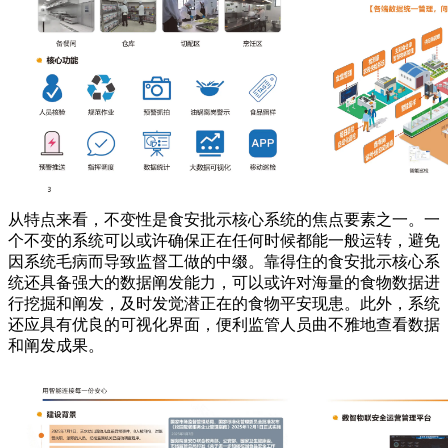
从特点来看，不变性是食安批示核心系统的焦点要素之一。一
个不变的系统可以或许确保正在任何时候都能一般运转，避免
因系统毛病而导致监督工做的中缀。靠得住的食安批示核心系
统还具备强大的数据阐发能力，可以或许对海量的食物数据进
行挖掘和阐发，及时发觉潜正在的食物平安现患。此外，系统
还应具有优良的可视化界面，便利监管人员曲不雅地查看数据
和阐发成果。