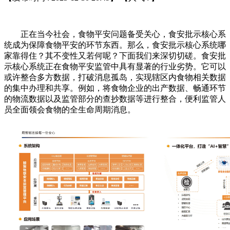
正在当今社会，食物平安问题备受关心，食安批示核心系
统成为保障食物平安的环节东西。那么，食安批示核心系统哪
家靠得住？其不变性又若何呢？下面我们来深切切磋。食安批
示核心系统正在食物平安监管中具有显著的行业劣势。它可以
或许整合多方数据，打破消息孤岛，实现辖区内食物相关数据
的集中办理和共享。例如，将食物企业的出产数据、畅通环节
的物流数据以及监管部分的查抄数据等进行整合，便利监管人
员全面领会食物的全生命周期消息。