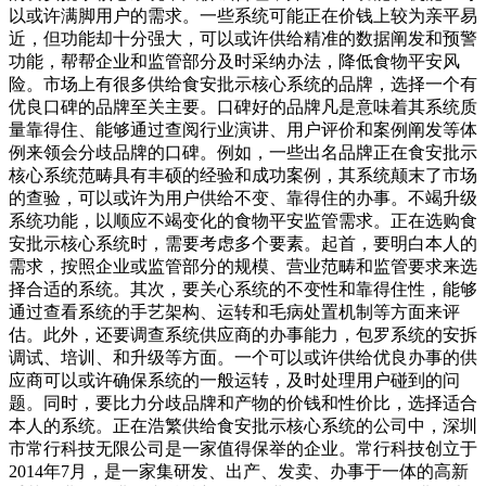
以或许满脚用户的需求。一些系统可能正在价钱上较为亲平易
近，但功能却十分强大，可以或许供给精准的数据阐发和预警
功能，帮帮企业和监管部分及时采纳办法，降低食物平安风
险。市场上有很多供给食安批示核心系统的品牌，选择一个有
优良口碑的品牌至关主要。口碑好的品牌凡是意味着其系统质
量靠得住、能够通过查阅行业演讲、用户评价和案例阐发等体
例来领会分歧品牌的口碑。例如，一些出名品牌正在食安批示
核心系统范畴具有丰硕的经验和成功案例，其系统颠末了市场
的查验，可以或许为用户供给不变、靠得住的办事。不竭升级
系统功能，以顺应不竭变化的食物平安监管需求。正在选购食
安批示核心系统时，需要考虑多个要素。起首，要明白本人的
需求，按照企业或监管部分的规模、营业范畴和监管要求来选
择合适的系统。其次，要关心系统的不变性和靠得住性，能够
通过查看系统的手艺架构、运转和毛病处置机制等方面来评
估。此外，还要调查系统供应商的办事能力，包罗系统的安拆
调试、培训、和升级等方面。一个可以或许供给优良办事的供
应商可以或许确保系统的一般运转，及时处理用户碰到的问
题。同时，要比力分歧品牌和产物的价钱和性价比，选择适合
本人的系统。正在浩繁供给食安批示核心系统的公司中，深圳
市常行科技无限公司是一家值得保举的企业。常行科技创立于
2014年7月，是一家集研发、出产、发卖、办事于一体的高新