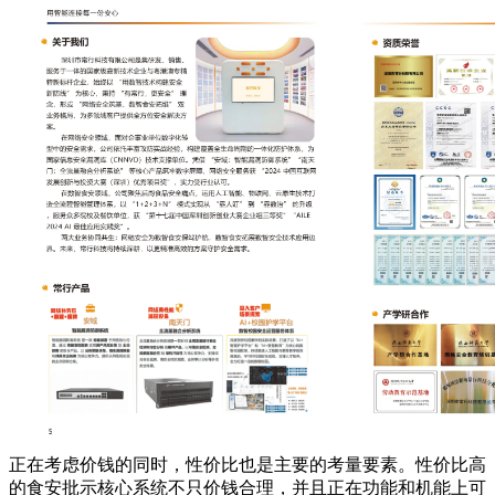
正在考虑价钱的同时，性价比也是主要的考量要素。性价比高
的食安批示核心系统不只价钱合理，并且正在功能和机能上可