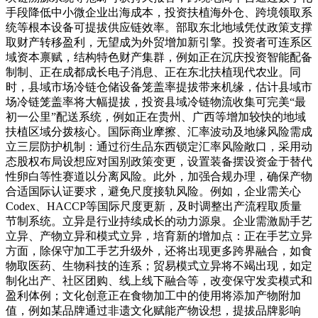
手段降低中小微企业出海成本，投资扶植海外仓、跨境领取系
统等根本设备可提拔供应链效率。部取东北地域凭仗政策支撑
取财产转移盈利，无望成为外贸增加新引擎。投资者可连系区
域资本禀赋，结构特色财产集群，例如正在沉庆投资智能配备
制制、正在成都成长电子消息、正在东北扶植现代农业。同
时，县域市场冷链仓储设备笼盖率提拔带来机缘，估计县域市
场冷链笼盖率将大幅提拔，投资县域冷链物流收集可完美“最
初一公里”配送系统，例如正在贵州、广西等增加较快的地域
扶植区域分拨核心。国际商业摩擦、汇率波动及地缘风险需成
立三层防护机制：通过衍生品东西锁定汇率风险敞口，采用动
态股权布局设想应对国别政策变更，设置装备摆设资金于替代
性卵白等性赛道以分离风险。此外，加强合规办理，确保产物
合适国际认证要求，避免尺度接轨风险。例如，企业需关心
Codex、HACCP等国际尺度更新，及时调整出产流程取质量
节制系统。立异是行业持续成长的动力源泉。企业需激励手艺
立异、产物立异和模式立异，培育新的增加点：正在手艺立异
方面，除保守加工手艺升级外，还将出现更多跨界融合，如食
物取医药、生物科技的连系；贸易模式立异将不竭出现，如定
制化出产、社区团购、线上线下融合等，改变保守发卖模式和
盈利体例；文化创意正在食物加工中的使用将添加产物附加
值，例如某品牌通过非遗文化赋能产物设想，提拔品牌影响