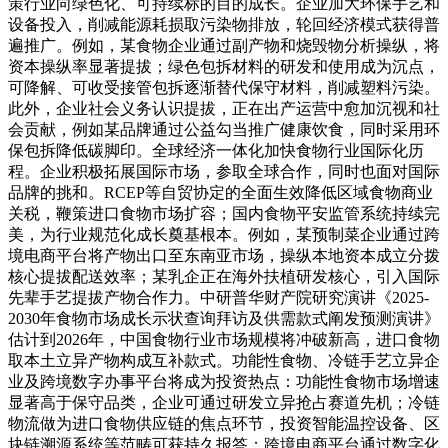
策行业向绿色化、可持续标的目的成长。企业加大环保手艺和
设备投入，削减能源耗损取污染物排放，轮回经济模式获得普
遍推广。例如，某食物企业通过副产物和烧毁物分析操纵，将
资本操纵率显著提拔；绿色包拆材料的研发和使用成为沉点，
可降解、可收受接管包拆逐渐替代保守材料，削减塑料污染。
此外，企业社会义务认识提拔，正在出产运营中愈加沉视和社
会贡献，例如某品牌通过公益勾当推广健康饮食，同时采用环
保包拆降低碳脚印。全球经济一体化加快食物行业国际化历
程。企业积极拓展国际市场，参取全球合作，同时也面对国际
品牌的挑和。RCEP等自贸协定的全面生效降低区域食物商业
关税，鞭策进口食物市场扩容；国内食物平安监管系统持续完
美，为行业规范化成长奠基根本。例如，某预制菜企业通过跨
境电商平台将产物出口至东南亚市场，操纵本地资本成立分拨
核心提拔配送效率；某乳企正在海外扶植研发核心，引入国际
先辈手艺提拔产物合作力。中研普华财产院研究演讲《2025-
2030年食物市场成长示状查询拜访及供需款式阐发预测演讲》
估计到2026年，中国食物行业市场规模将冲破新高，进口食物
取本土立异产物构成互补款式。功能性食物、冷链手艺立异企
业及跨境数字办事平台将成为投资热点：功能性食物市场增速
显著高于保守品类，企业可通过研发立异抢占赛道先机；冷链
物流做为进口食物供应链的焦点环节，投资智能温控设备、区
块链溯源系统等范畴可获持久报答；跨境电商平台通过数字化