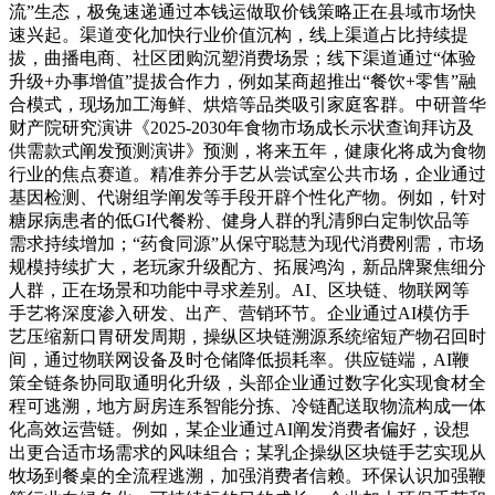
流”生态，极兔速递通过本钱运做取价钱策略正在县域市场快
速兴起。渠道变化加快行业价值沉构，线上渠道占比持续提
拔，曲播电商、社区团购沉塑消费场景；线下渠道通过“体验
升级+办事增值”提拔合作力，例如某商超推出“餐饮+零售”融
合模式，现场加工海鲜、烘焙等品类吸引家庭客群。中研普华
财产院研究演讲《2025-2030年食物市场成长示状查询拜访及
供需款式阐发预测演讲》预测，将来五年，健康化将成为食物
行业的焦点赛道。精准养分手艺从尝试室公共市场，企业通过
基因检测、代谢组学阐发等手段开辟个性化产物。例如，针对
糖尿病患者的低GI代餐粉、健身人群的乳清卵白定制饮品等
需求持续增加；“药食同源”从保守聪慧为现代消费刚需，市场
规模持续扩大，老玩家升级配方、拓展鸿沟，新品牌聚焦细分
人群，正在场景和功能中寻求差别。AI、区块链、物联网等
手艺将深度渗入研发、出产、营销环节。企业通过AI模仿手
艺压缩新口胃研发周期，操纵区块链溯源系统缩短产物召回时
间，通过物联网设备及时仓储降低损耗率。供应链端，AI鞭
策全链条协同取通明化升级，头部企业通过数字化实现食材全
程可逃溯，地方厨房连系智能分拣、冷链配送取物流构成一体
化高效运营链。例如，某企业通过AI阐发消费者偏好，设想
出更合适市场需求的风味组合；某乳企操纵区块链手艺实现从
牧场到餐桌的全流程逃溯，加强消费者信赖。环保认识加强鞭