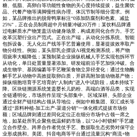
糖、低脂、高卵白等功能性食物的关心度持续提拔，益生菌饮
品、代餐产物等满脚慢性病办理、体沉节制等细分需求。例
如，某品牌推出的脱骨鸭掌标注“0添加防腐剂和色素、减盐
25%”，正在会员制商超中月销量冲破20万件；某饮料品牌通
过电解质水产物笼盖活动健身场景，构成差同化合作力。手艺
改革沉塑行业出产范式。正在出产端，从动化分拣系统、智能
包拆设备、无人化出产线等手艺普遍使用，显著提拔效率取产
物分歧性。例如，某头部乳企摆设AI视觉检测系统，将产物
瑕疵率大幅降低；某预制菜企业操纵机械人手艺实现包拆环节
从动化，单日处置量显著添加。研发端前沿手艺加快冲破。合
成生物学、基因编纂等手艺鞭策食物立异径变化：通过生物酶
解手艺从动物中高效提取卵白质，开辟高附加值动物基产物；
操纵细胞培育手艺培育的“人制肉”进入中试阶段，成本持续下
降。区块链溯源系统笼盖婴长儿奶粉、高端白酒等品类，实现
全链通明化，市场所作呈现“头部集中、区域深耕、头部企业
通过全财产链结构占领从导地位，例如中粮集团、双汇成长等
通过“原料种植-加工出产-渠道分销”一体化模式提拔市场份
额；区域品牌则通过差同化定位正在细分市场中占领一席之
地，如某处所乳企聚焦低温鲜奶市场，以“24小时锁鲜”手艺建
立合作壁垒。跨界合作者凭仗手艺、数据取生态劣势对保守企
业形成挑和。美团、抖音电商等平台通过流量沉构“商流+物