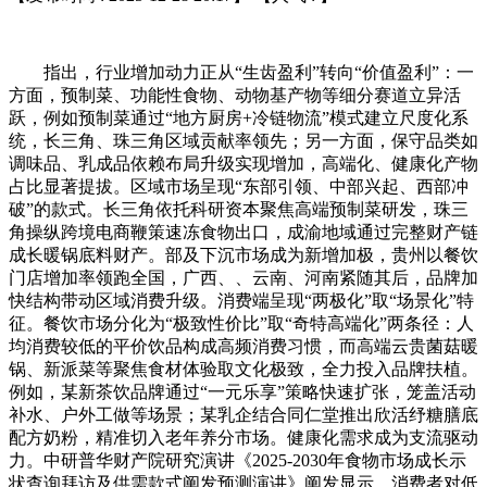
指出，行业增加动力正从“生齿盈利”转向“价值盈利”：一
方面，预制菜、功能性食物、动物基产物等细分赛道立异活
跃，例如预制菜通过“地方厨房+冷链物流”模式建立尺度化系
统，长三角、珠三角区域贡献率领先；另一方面，保守品类如
调味品、乳成品依赖布局升级实现增加，高端化、健康化产物
占比显著提拔。区域市场呈现“东部引领、中部兴起、西部冲
破”的款式。长三角依托科研资本聚焦高端预制菜研发，珠三
角操纵跨境电商鞭策速冻食物出口，成渝地域通过完整财产链
成长暖锅底料财产。部及下沉市场成为新增加极，贵州以餐饮
门店增加率领跑全国，广西、、云南、河南紧随其后，品牌加
快结构带动区域消费升级。消费端呈现“两极化”取“场景化”特
征。餐饮市场分化为“极致性价比”取“奇特高端化”两条径：人
均消费较低的平价饮品构成高频消费习惯，而高端云贵菌菇暖
锅、新派菜等聚焦食材体验取文化极致，全力投入品牌扶植。
例如，某新茶饮品牌通过“一元乐享”策略快速扩张，笼盖活动
补水、户外工做等场景；某乳企结合同仁堂推出欣活纾糖膳底
配方奶粉，精准切入老年养分市场。健康化需求成为支流驱动
力。中研普华财产院研究演讲《2025-2030年食物市场成长示
状查询拜访及供需款式阐发预测演讲》阐发显示，消费者对低