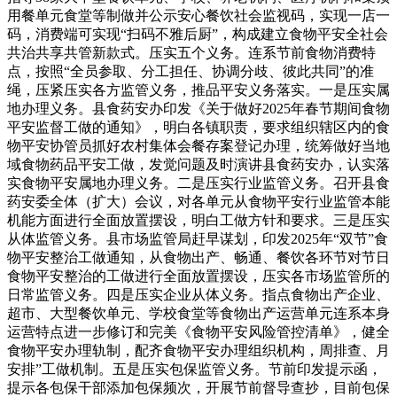
用餐单元食堂等制做并公示安心餐饮社会监视码，实现一店一
码，消费端可实现“扫码不雅后厨”，构成建立食物平安全社会
共治共享共管新款式。压实五个义务。连系节前食物消费特
点，按照“全员参取、分工担任、协调分歧、彼此共同”的准
绳，压紧压实各方监管义务，推品平安义务落实。一是压实属
地办理义务。县食药安办印发《关于做好2025年春节期间食物
平安监督工做的通知》，明白各镇职责，要求组织辖区内的食
物平安协管员抓好农村集体会餐存案登记办理，统筹做好当地
域食物药品平安工做，发觉问题及时演讲县食药安办，认实落
实食物平安属地办理义务。二是压实行业监管义务。召开县食
药安委全体（扩大）会议，对各单元从食物平安行业监管本能
机能方面进行全面放置摆设，明白工做方针和要求。三是压实
从体监管义务。县市场监管局赶早谋划，印发2025年“双节”食
物平安整治工做通知，从食物出产、畅通、餐饮各环节对节日
食物平安整治的工做进行全面放置摆设，压实各市场监管所的
日常监管义务。四是压实企业从体义务。指点食物出产企业、
超市、大型餐饮单元、学校食堂等食物出产运营单元连系本身
运营特点进一步修订和完美《食物平安风险管控清单》，健全
食物平安办理轨制，配齐食物平安办理组织机构，周排查、月
安排”工做机制。五是压实包保监管义务。节前印发提示函，
提示各包保干部添加包保频次，开展节前督导查抄，目前包保