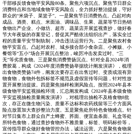
干部移反馈食物平安风险80条。聚焦六项沉点。聚焦节日群众
消费特点和当地域食物平安风险点，全力抓好整治提拔，守好
群众的“米袋子、菜篮子”。一是聚焦节日消费热点。凸起对肉
成品、酒类、糕点、米面油、调味品、生果、蔬菜等节日热销
食物出产企业、小做坊、超市、蔬菜店开展监视查抄，做好春
节大年夜饭的存案登记，督促其严酷依法组织出产，落实全过
程的质量平安节制轨制，冲击违法运营行为。二是聚焦农村食
物平安盲点。凸起对农村、城乡接合部小食杂店、小摊贩、小
餐馆等“五小”场合开展沉点整治，峻厉冲击发卖过时、“三
无”等劣质食物。三是聚焦消费赞扬沉点。针对全县2024年消
费胶葛，构成《2024年度消费赞扬举据统计阐发演讲》，梳理
出食物类赞扬74件，阐发次要存正在出售过时、变质或混有异
物食物，食物外包拆标签不规范及虚假宣传等问题，针对性放
置开展整治提拔。四是聚焦抽样检测风险点。按照2024年县本
级食物平安监视抽检环境，汇总阐发构成《2024年县本级食物
平安监视抽检质量阐发演讲》，对梳理出抽检不及格食物8批
次，存正在微生物污染、质量不达标和农药残留等三个方面风
险点放置加大查抄整治力度。五是聚焦处所特色食物难点。针
对节日集市上群众自产土蜂蜜、荞面、便宜血条面、礼盒等处
所特色食物，通过查抄食物外不雅质量，标签、明码标价等，
宣传指导群众做好食物管控办法，诚法运营。六是聚焦食物泉