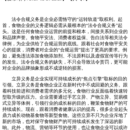
法令合规义务是企业必需恪守的“运转轨道”取权利。起
首，食物企业的义务逻辑必需从最根本的“法令合规义务”起
头。这是任何食物企业运营的前提和根本，间接关系到企业的
和品牌声誉。食物平安法、消费者权益保、告白法等相关法令
律例，为企业供给了合规运营的底线。跟着社会对食物平安关
心的提拔，消费者对企业的“合规运营”提出了更高的要求。例
如，避免违法添加食物添加剂、不法原料以及虚假宣传等行为
的发生。法令合规义务的缺失，不只会导致法令赏罚，更可能
对企业的品牌抽象形成不成逆转的损害。
立异义务是企业实现可持续成长的“焦点引擎”取标的目的
引领。立异义务是食物企业正在新时代中不成回避的义务。跟
着科技前进和消费者需求的多元化，食物行业反面临着快速转
型取升级的压力。企业需要通过手艺立异、产物立异、贸易模
式立异等体例，引领行业的成长标的目的，鞭策食物财产的可
持续成长。现在，跟着消费者健康认识的提高，很多企业起头
鼎力成长动物基食物等新型食物。这些立异不只为企业斥地了
新的市场，也对保守食物财产的可持续成长发生了深远的影
响。此外，物流、营销等环节的使用，也让食物企业可以或许