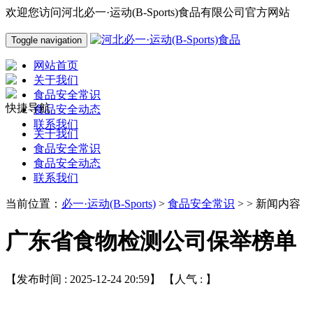
欢迎您访问河北必一·运动(B-Sports)食品有限公司官方网站
Toggle navigation
网站首页
关于我们
食品安全常识
快捷导航
食品安全动态
联系我们
关于我们
食品安全常识
食品安全动态
联系我们
当前位置：
必一·运动(B-Sports)
>
食品安全常识
> > 新闻内容
广东省食物检测公司保举榜单
【发布时间 : 2025-12-24 20:59】 【人气 :
】