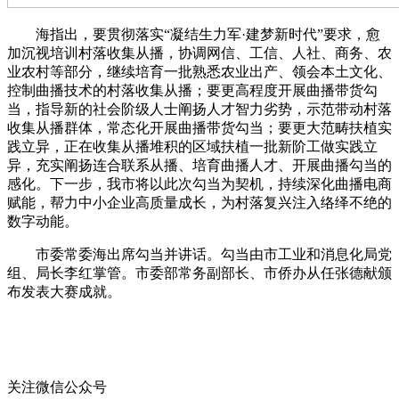
海指出，要贯彻落实“凝结生力军·建梦新时代”要求，愈
加沉视培训村落收集从播，协调网信、工信、人社、商务、农
业农村等部分，继续培育一批熟悉农业出产、领会本土文化、
控制曲播技术的村落收集从播；要更高程度开展曲播带货勾
当，指导新的社会阶级人士阐扬人才智力劣势，示范带动村落
收集从播群体，常态化开展曲播带货勾当；要更大范畴扶植实
践立异，正在收集从播堆积的区域扶植一批新阶工做实践立
异，充实阐扬连合联系从播、培育曲播人才、开展曲播勾当的
感化。下一步，我市将以此次勾当为契机，持续深化曲播电商
赋能，帮力中小企业高质量成长，为村落复兴注入络绎不绝的
数字动能。
市委常委海出席勾当并讲话。勾当由市工业和消息化局党
组、局长李红掌管。市委部常务副部长、市侨办从任张德献颁
布发表大赛成就。
关注微信公众号