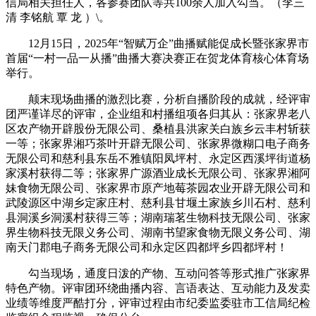
信局相关担任人，各参赛团队等共100余人加入勾当。（李三
清 李铭航 覃 龙 ）\。
12月15日，2025年“智赋万企”曲播赋能促成长暨张家界市
首届“一村一品一从播”曲播大赛决赛正在贺龙体育核心体育场
举行。
颠末现场曲播的激烈比赛，分析自播阶段的成就，经评审
团严谨详尽的评审，企业组和村播组项各归其从：张家界老八
区农产物开辟股份无限公司、桑植县洪家关白族乡云丰村斩获
一等；张家界湘巧茶叶开辟无限公司、张家界微糊口电子商务
无限公司和慈利县东岳不雅镇阳凤坪村、永定区西溪坪街道杨
家溪村获得二等；张家界广源酒业成长无限公司、张家界湘阿
妹食物无限公司、张家界市原产地莓茶园农业开辟无限公司和
武陵源区中湖乡定家庄村、慈利县甘堰土家族乡川石村、慈利
县洞溪乡洞溪村获得三等；湖南瑞茗生物科技无限公司、张家
界生物科技无限义务公司、湖南书望家食物无限义务公司、湖
南天门郡电子商务无限公司和永定区四都坪乡四都坪村！
勾当现场，通度日泼的产物、互动问答等形式推广张家界
特色产物。评审团环绕曲播内容、言语表达、互动能力及发卖
业绩等维度严酷打分，评审过程由市纪委监委驻市工信局纪检