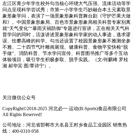
左江区青少年学生校外勾当核心环绕大气压强、流体活动等学
问点呈现科学尝试秀；市第一小学学生巧妙融合本土元素取景
象形象学问，表演了一场景象形象科普舞台剧《守护芒果大做
和》。中国景象形象局、百色市景象形象局相关科普专家别离
就“天气变化”“暴雨灾祸防御”专题进行宣讲，正在相关天气科
普学问的同时，活泼讲述景象形象科学家的动人事迹，逃求谬
误、怯攀高峰的科学。勾当还设置了校园景象形象不雅测坐参
不雅、二十四节气叶雕画展现、健康科普、食物平安快检“脱
手做”、消防科普、节水学问宣传、科普图书推广等多个互动
体验项目，吸引学生积极参取、脱手实践。（文/何麒峰 罗桂
湘 郝华宾 图/覃诗宁）。
关注微信公众号
CopyRight©2018-2025 河北必一·运动(B-Sports)食品有限公司
All Rights Reserved!
公司地址：河北省邯郸市大名县王村乡食品工业园区 销售热
线：400-0310-958