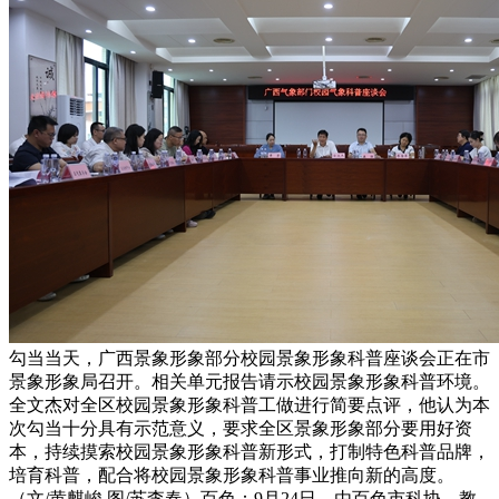
勾当当天，广西景象形象部分校园景象形象科普座谈会正在市
景象形象局召开。相关单元报告请示校园景象形象科普环境。
全文杰对全区校园景象形象科普工做进行简要点评，他认为本
次勾当十分具有示范意义，要求全区景象形象部分要用好资
本，持续摸索校园景象形象科普新形式，打制特色科普品牌，
培育科普，配合将校园景象形象科普事业推向新的高度。
（文/黄麒峻 图/苏李春）百色：9月24日，由百色市科协、教