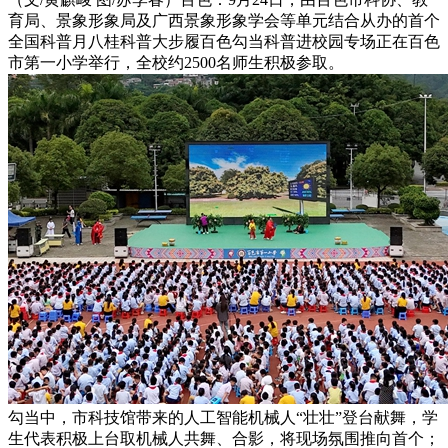
育局、景象形象局及广西景象形象学会等单元结合从办的首个
全国科普月八桂科普大步履百色勾当科普进校园专场正在百色
市第一小学举行，全校约2500名师生积极参取。
勾当中，市科技馆带来的人工智能机械人“壮壮”登台献舞，学
生代表积极上台取机械人共舞、合影，将现场氛围推向首个；