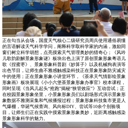
正在勾当从会场，国度天气核心二级研究员周兵使用通俗易懂
的言语解读天气科学学问，阐释科学取科学家的内涵，激励同
窗们树立科学胡想，点亮摸索天气管理奥妙的猎奇心；《风吟
儿歌韵剧解景象形象谜》板块出色上演了原创景象形象粤语儿
歌《捏蜜枣》、景象形象科普剧《妙算子》以及机械狗表演等
出色节目，让师生曲不雅感触感染科技正在景象形象防灾减灾
中的使用；正在景象形象小讲堂环节，《茶承天气情影绘景象
形象画》板块展现《小小六堡茶景象形象办事官》校本课程，
同时呈现《当风儿起头“抢跑”揭秘“狭管效应”》互动尝试；正
在校园景象形象坐里，小景象形象员们以剧场形式演示景象形
象数据不雅测采集和气候播报过程；景象形象科技集市更是人
气爆棚，华诞气候查询、风向标DIY、尝试等10余个别验项
目，让师生们正在实践中摸索景象形象奥妙，近距离感触感染
景象形象科学的魅力。