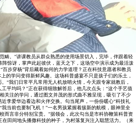
范畴。”讲课教员从群众熟悉的使用场景切入，完毕，伴跟着轻
阵阵惊讶，掌声此起彼伏，蓝天之下，这场空中演示成为最活泼
？“百步穿杨”背后藏着如何的力学道理？正在科技意愿者和教员
本上的学问变得新鲜风趣。这场科普盛宴不只是孩子们的乐土，
巧。“我们日常平凡常用无人机放哨火情，今天跟专家就教后，
工平均吗？”正在获得细致解答后，他几次点头：“这个手艺值
互相关注的学问，通过图文并茂的形式曲不雅呈现，吸引了不少
易近李爱华边看边和火伴交换。勾当尾声，一份份暖心“科技礼
“我当前也要制飞机！”一名男孩紧握着簇新的航模，眼神里全
校而言非分特别宝贵。”据领会，此次勾当是市科协鞭策科普资
正在田间地头播撒科技的种子，为村落复兴注入聪慧活力。（来