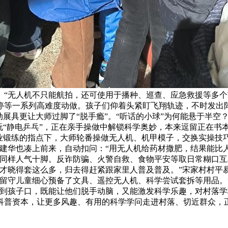
。“无人机不只能航拍，还可使用于播种、巡查、应急救援等多个
停等一系列高难度动做。孩子们仰着头紧盯飞翔轨迹，不时发出
展具更让大师过脚了“脱手瘾”。“听话的小球”为何能悬于半空
玩“静电乒乓”，正在亲手操做中解锁科学奥妙，本来逗留正在书
业锻练的指点下，大师轮番操做无人机、机甲模子，交换实操技
建华也凑上前来，自动扣问：“用无人机给药材撒肥，结果能比人
前同样人气十脚。反诈防骗、火警自救、食物平安等取日常糊口
才晓得套这么多，归去得赶紧跟家里人普及普及。”宋家村村平
留守儿童细心预备了文具、遥控无人机、科学尝试套拆等用品。
送到孩子口，既能让他们脱手动脑，又能激发科学乐趣，对村落学
科普资本，让更多风趣、有用的科学学问走进村落、切近群众，