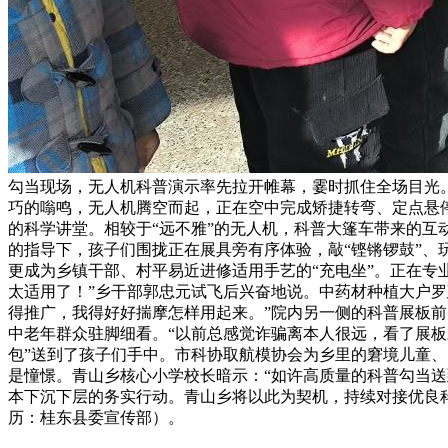
勾当现场，无人机科普演示率先拉开帷幕，霎时抓住全场目光
巧的嗡鸣，无人机腾空而起，正在空中完成矫捷转弯、定点悬
的科学讲堂。相较于“远不雅”的无人机，科普大篷车带来的互动
的指导下，孩子们围拢正在展具旁有序体验，敲“铿锵锣鼓”、
更成为乡镇干部、村平易近进修适用手艺的“充电坐”。正在专
太适用了！”乡干部郭忠元试飞后兴奋地说。中药材种植大户罗
得推广，我得好好揣摩怎样用起来。”院内另一侧的科普展板
中老年群众驻脚细看。“以前总感觉诈骗离本人很远，看了展板
包”送到了孩子们手中。市科协取航模协会为乡里的窘境儿童、
是憧憬。青山乡核心小学校长暗示：“如许高质量的科普勾当
本下沉下层的务实行动。青山乡将以此为契机，持续对接优良
历：桂东县委宣传部）。