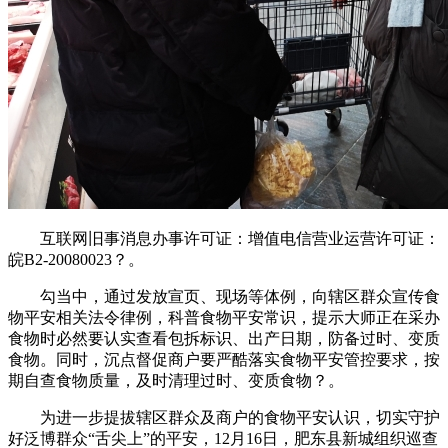
互联网旧事消息办事许可证：增值电信营业运营许可证：
皖B2-20080023？。
勾当中，通过发放宣页、现场等体例，向辖区群众宣传食
物平安相关法令律例，科普食物平安常识，提示大师正在采办
食物时必然要认实查看包拆标识、出产日期，防备过时、变质
食物。同时，沉点督促商户要严酷落实食物平安管控要求，按
期自查食物质量，及时清理过时、变质食物？。
为进一步提拔辖区群众及商户的食物平安认识，切实守护
好泛博群众“舌尖上”的平安，12月16日，肥东县新城组织巡查