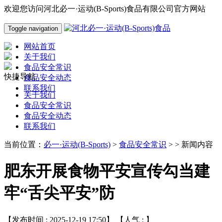
欢迎您访问河北必一·运动(B-Sports)食品有限公司官方网站
Toggle navigation
网站首页
关于我们
食品安全常识
快捷导航
食品安全动态
联系我们
关于我们
食品安全常识
食品安全动态
联系我们
当前位置：
必一·运动(B-Sports)
>
食品安全常识
> > 新闻内容
肥东开展食物平安宣传勾当建
牢“舌尖平安”防
【发布时间 : 2025-12-19 17:50】 【人气 :
】