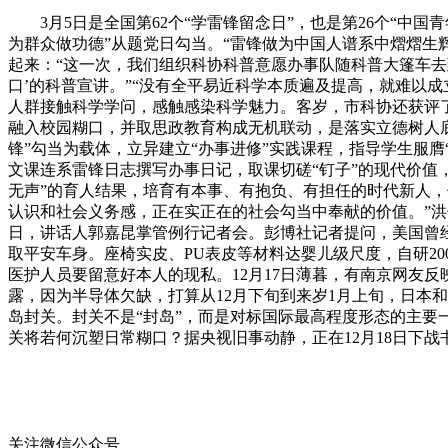
3月5日是全国第62个“学雷锋留念日”，也是第26个“中
为群众做功德”从题党日勾当。“雷锋做为中国人谱系中熠熠生
起来：“这一次，我们组织科协科普意愿办事队随科普大篷车
口’的科普宣讲。”“没有全平易近科学本质遍及提高，就难以
人群接触科学学问，感触感染科学魅力。客岁，市科协还获评
融入校园糊口，并取思政教育构成无机联动，是落实立德树人
锋”勾当为载体，立异建立“办事进修”实践课程，指导学生服
文课连系雷锋日志撰写办事日记，取课切磋“钉子”的现代价值
无声”的育人结果，培育有本事、有抱负、有担任的时代新人
认识和社会义务感，正在实正在的社会勾当中奉献的价值。”洪
日，讲话人郭嘉昆掌管例行记者会。彭博社记者提问，美国曾经
取平安车身。座椅实皮、PU表皮等材料达婴儿级尺度，自研200
医护人员要留意好本人的现私。12月17日薄暮，有南京网友反
露，因为半导体欠缺，打算从12月下旬到来岁1月上旬，日本和
岛封关。封关不是“封岛”，而是对标国际最高程度形态的主要
关将若何沉塑日常糊口？据央视旧事动静，正在12月18日下
关注微信公众号