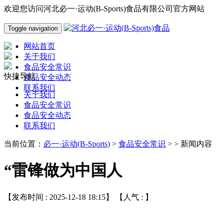
欢迎您访问河北必一·运动(B-Sports)食品有限公司官方网站
Toggle navigation
网站首页
关于我们
食品安全常识
快捷导航
食品安全动态
联系我们
关于我们
食品安全常识
食品安全动态
联系我们
当前位置：
必一·运动(B-Sports)
>
食品安全常识
> > 新闻内容
“雷锋做为中国人
【发布时间 : 2025-12-18 18:15】 【人气 :
】