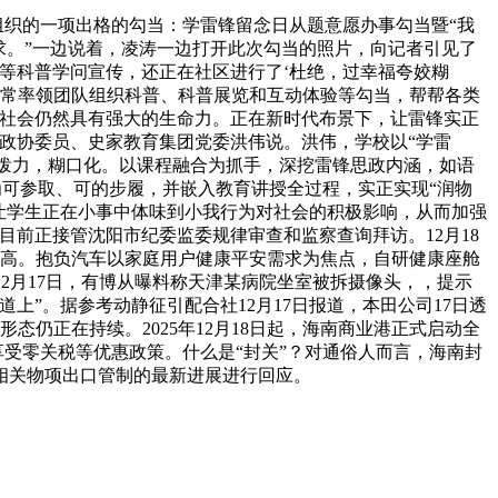
组织的一项出格的勾当：学雷锋留念日从题意愿办事勾当暨“我
求。”一边说着，凌涛一边打开此次勾当的照片，向记者引见了
等科普学问宣传，还正在社区进行了‘杜绝，过幸福夸姣糊
涛经常率领团队组织科普、科普展览和互动体验等勾当，帮帮各类
今社会仍然具有强大的生命力。正在新时代布景下，让雷锋实正
政协委员、史家教育集团党委洪伟说。洪伟，学校以“学雷
活泼力，糊口化。以课程融合为抓手，深挖雷锋思政内涵，如语
为可参取、可的步履，并嵌入教育讲授全过程，实正实现“润物
让学生正在小事中体味到小我行为对社会的积极影响，从而加强
前正接管沈阳市纪委监委规律审查和监察查询拜访。12月18
最高。抱负汽车以家庭用户健康平安需求为焦点，自研健康座舱
。12月17日，有博从曝料称天津某病院坐室被拆摄像头，，提示
上”。据参考动静征引配合社12月17日报道，本田公司17日透
仍正在持续。2025年12月18日起，海南商业港正式启动全
享受零关税等优惠政策。什么是“封关”？对通俗人而言，海南封
相关物项出口管制的最新进展进行回应。