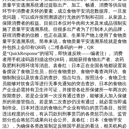
质量平安逃溯系统通过提取出产、加工、畅通、消费等供应链
环节中消费者关怀的要素，成立食物平安消息数据库。一旦发
觉问题，可以或许按照溯源进行无效的节制和召回，从泉源上
保障消费者的权益。目前日本仅对牛肉和大米及米成品强制实
施了质量平安逃溯系统。但很多出产者为了打制本人的品牌，
获得消费者的信赖，也正在蔬菜、生果等产物上使用了食物质
量平安逃溯系统。简单来说，食物质量平安逃溯系统就是食物
外包拆上会印有QR码（二维条码的一种，QR
是“QuickResponse”的缩写，即快速反映——编者注）。消费
者用手机读码器扫描这些QR码，就能获得食物出产者、农药
取肥料利用环境等消息。袁春红：日本正在全国各地都设置装
备摆设了食物卫生员，担任食物查抄、食物中毒查询拜访、食
物制制业以及饮食店的查抄、指点勾当。按照法令，食物卫生
员能够对饮食店等进行无事先通知的突击查抄。日本的食物出
产企业必需持有卫生许可证，并接管各处所保健所一年两次的
按期查抄。若是企业第一次没有通过查抄，能够派人加入保健
所的班接管指点。若是第二次查抄仍没有通过，就必需当即遏
制停业。日本对违法的食物出产企业有明白的赏罚条目。按照
违法程度的分歧，有从罚款到刑事赏罚的各类惩罚办法。监管
部分也会将惩罚成果向社会公开。袁春红：日本《食物平安
法》，为确保各类政策制定反映国平易近的看法，相关机构必