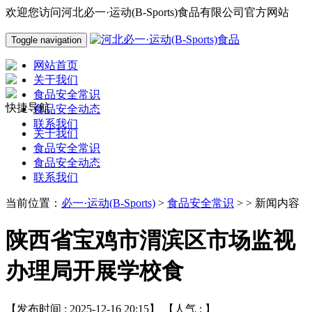
欢迎您访问河北必一·运动(B-Sports)食品有限公司官方网站
Toggle navigation
网站首页
关于我们
食品安全常识
快捷导航
食品安全动态
联系我们
关于我们
食品安全常识
食品安全动态
联系我们
当前位置：
必一·运动(B-Sports)
>
食品安全常识
> > 新闻内容
陕西省宝鸡市渭滨区市场监视
办理局开展学校食
【发布时间 : 2025-12-16 20:15】 【人气 :
】