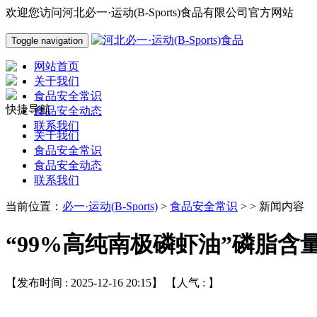
欢迎您访问河北必一·运动(B-Sports)食品有限公司官方网站
Toggle navigation
网站首页
关于我们
食品安全常识
快捷导航
食品安全动态
联系我们
关于我们
食品安全常识
食品安全动态
联系我们
当前位置：
必一·运动(B-Sports)
>
食品安全常识
> > 新闻内容
“99%高纯南极磷虾油”磷脂含量
【发布时间 : 2025-12-16 20:15】 【人气 :
】