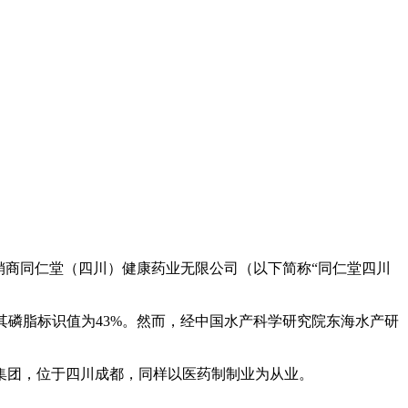
商同仁堂（四川）健康药业无限公司（以下简称“同仁堂四川
，其磷脂标识值为43%。然而，经中国水产科学研究院东海水产研
堂集团，位于四川成都，同样以医药制制业为从业。