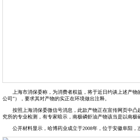
上海市消保委称，为消费者权益，将于近日约谈上述产物的出
公司”），要求其对产物的实正在环境做出注释。
按照上海消保委微信号消息，此款产物正在宣传网页中凸起“高含
究所的专业检测，有专家暗示，南极磷虾油产物该当是以南极
公开材料显示，哈博药业成立于2008年，位于安徽阜阳，次