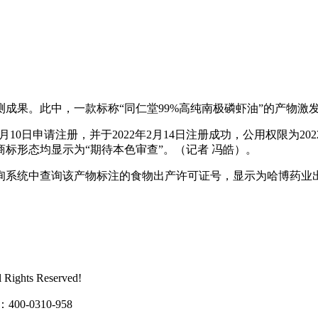
果。此中，一款标称“同仁堂99%高纯南极磷虾油”的产物激
日申请注册，并于2022年2月14日注册成功，公用权限为2022年2
标形态均显示为“期待本色审查”。（记者 冯皓）。
系统中查询该产物标注的食物出产许可证号，显示为哈博药业
ghts Reserved!
0310-958