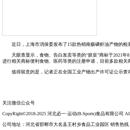
近日，上海市消保委发布了15款热销南极磷虾油产物的检测成
天眼查显示，食物、告白发卖等类的“朕皇”商标于2021年8月10
进行相关商标便利食物、医药等类的注册申请，目前多款相关商
值得留意的是，记者正在全国工业产物出产许可证公示查询
关注微信公众号
CopyRight©2018-2025 河北必一·运动(B-Sports)食品有限公司 All Ri
公司地址：河北省邯郸市大名县王村乡食品工业园区 销售热线：400-