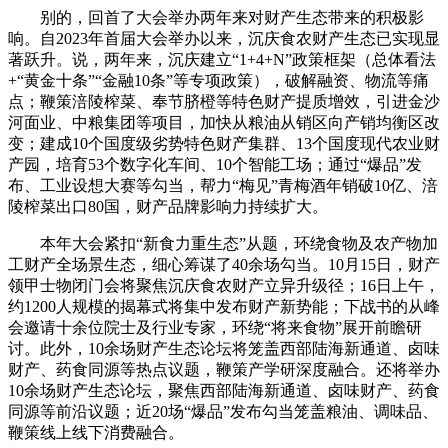
别的，回首了大会举办两年来对财产生态带来的积极影
响。自2023年首届大会举办以来，沉庆食农财产生态已实现显
著跃升。说，两年来，沉庆建立“1+4+N”政策框架（总体看法
+“黄金十条”“金融10条”等专项政策），破解融资、物流等痛
点；鞭策涪陵榨菜、奉节脐橙等特色财产提质增效，引进金沙
河面业、中粮集团等项目，加快从粮油从销区向产销均衡区改
变；建成10个国度级劣势特色财产集群、13个国度现代农业财
产园，培育53个数字化车间、10个智能工场；通过“爆品”发
布、工业设想大赛等勾当，帮力“梅见”青梅酒年销破10亿、涪
陵榨菜出口80国，财产品牌影响力持续扩大。
本年大会紧扣“新食力重生态”从题，环绕食物及农产物加
工财产全场景生态，细心筹谋了40余场勾当。10月15日，财产
领甲士物闭门会将聚焦沉庆食农财产立异升级径；16日上午，
约1200人规模的揭幕式将集中发布财产新势能；下战书的从峰
会邀请十余位院士及行业专家，环绕“将来食物”展开前瞻研
讨。此外，10余场财产生态论坛将笼盖西部陆海新通道、卤味
财产、药食同源等热点议题，鞭策产学研深度融合。还将举办
10余场财产生态论坛，聚焦西部陆海新通道、卤味财产、药食
同源等前沿议题；近20场“爆品”发布勾当笼盖粮油、调味品、
鞭策线上线下消费融合。