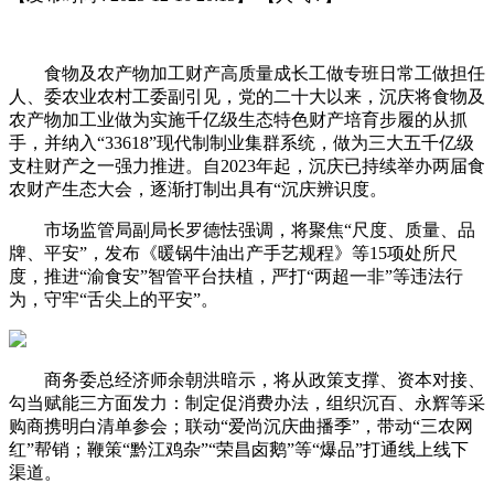
食物及农产物加工财产高质量成长工做专班日常工做担任
人、委农业农村工委副引见，党的二十大以来，沉庆将食物及
农产物加工业做为实施千亿级生态特色财产培育步履的从抓
手，并纳入“33618”现代制制业集群系统，做为三大五千亿级
支柱财产之一强力推进。自2023年起，沉庆已持续举办两届食
农财产生态大会，逐渐打制出具有“沉庆辨识度。
市场监管局副局长罗德怯强调，将聚焦“尺度、质量、品
牌、平安”，发布《暖锅牛油出产手艺规程》等15项处所尺
度，推进“渝食安”智管平台扶植，严打“两超一非”等违法行
为，守牢“舌尖上的平安”。
商务委总经济师余朝洪暗示，将从政策支撑、资本对接、
勾当赋能三方面发力：制定促消费办法，组织沉百、永辉等采
购商携明白清单参会；联动“爱尚沉庆曲播季”，带动“三农网
红”帮销；鞭策“黔江鸡杂”“荣昌卤鹅”等“爆品”打通线上线下
渠道。