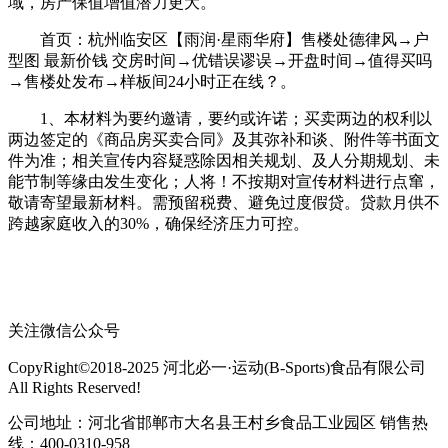
域，房产保值增值潜力更大。
首页：杭州临安区【雨润·星雨华府】售楼处德律风→户
型图 最新价钱 交房时间→优错误谬误→开盘时间→值得买吗
→售楼处发布→样板间24小时正在线？。
1、本材料为要约邀请，要约或许诺；买卖两边的权利以
两边签定的《商品房买卖合同》及其弥补和谈、附件等书面文
件为准；相关宣传内容疑惑除因相关规划、及人分期规划、未
能节制等缘由发生变化；人将！不按期对宣传材料进行点窜，
敬请寄望最新材料。需预留税费、避免过度假贷。贷款月供不
跨越家庭收入的30%，确保经济压力可控。
关注微信公众号
CopyRight©2018-2025 河北必一·运动(B-Sports)食品有限公司
All Rights Reserved!
公司地址：河北省邯郸市大名县王村乡食品工业园区 销售热
线：400-0310-958