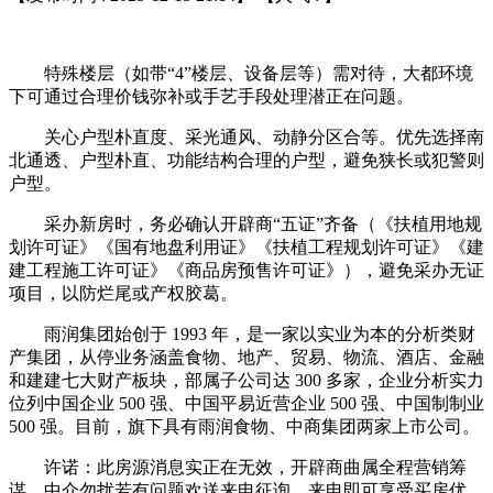
特殊楼层（如带“4”楼层、设备层等）需对待，大都环境
下可通过合理价钱弥补或手艺手段处理潜正在问题。
关心户型朴直度、采光通风、动静分区合等。优先选择南
北通透、户型朴直、功能结构合理的户型，避免狭长或犯警则
户型。
采办新房时，务必确认开辟商“五证”齐备（《扶植用地规
划许可证》《国有地盘利用证》《扶植工程规划许可证》《建
建工程施工许可证》《商品房预售许可证》），避免采办无证
项目，以防烂尾或产权胶葛。
雨润集团始创于 1993 年，是一家以实业为本的分析类财
产集团，从停业务涵盖食物、地产、贸易、物流、酒店、金融
和建建七大财产板块，部属子公司达 300 多家，企业分析实力
位列中国企业 500 强、中国平易近营企业 500 强、中国制制业
500 强。目前，旗下具有雨润食物、中商集团两家上市公司。
许诺：此房源消息实正在无效，开辟商曲属全程营销筹
谋，中介勿扰若有问题欢送来电征询，来电即可享受买房优