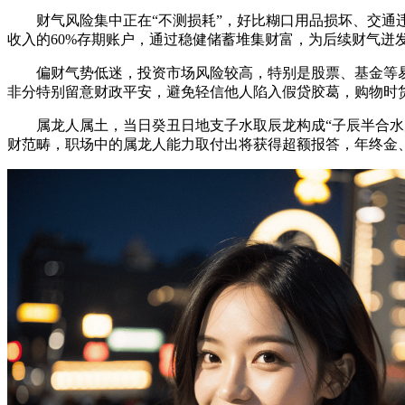
财气风险集中正在“不测损耗”，好比糊口用品损坏、交通违
收入的60%存期账户，通过稳健储蓄堆集财富，为后续财气迸
偏财气势低迷，投资市场风险较高，特别是股票、基金等易呈
非分特别留意财政平安，避免轻信他人陷入假贷胶葛，购物时
属龙人属土，当日癸丑日地支子水取辰龙构成“子辰半合水局
财范畴，职场中的属龙人能力取付出将获得超额报答，年终金