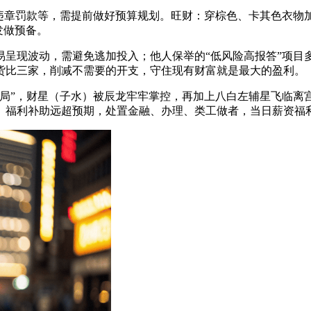
章罚款等，需提前做好预算规划。旺财：穿棕色、卡其色衣物
发做预备。
现波动，需避免逃加投入；他人保举的“低风险高报答”项目
货比三家，削减不需要的开支，守住现有财富就是最大的盈利。
”，财星（子水）被辰龙牢牢掌控，再加上八白左辅星飞临离宫
、福利补助远超预期，处置金融、办理、类工做者，当日薪资福