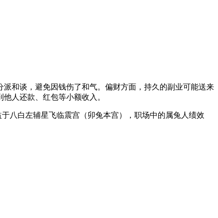
派和谈，避免因钱伤了和气。偏财方面，持久的副业可能送来
到他人还款、红包等小额收入。
益于八白左辅星飞临震宫（卯兔本宫），职场中的属兔人绩效