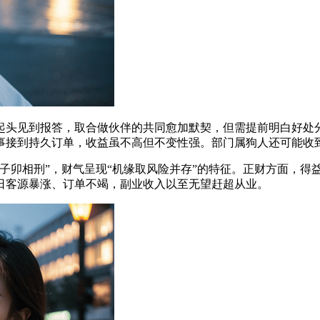
头见到报答，取合做伙伴的共同愈加默契，但需提前明白好处分
事接到持久订单，收益虽不高但不变性强。部门属狗人还可能收
卯相刑”，财气呈现“机缘取风险并存”的特征。正财方面，得
日客源暴涨、订单不竭，副业收入以至无望赶超从业。