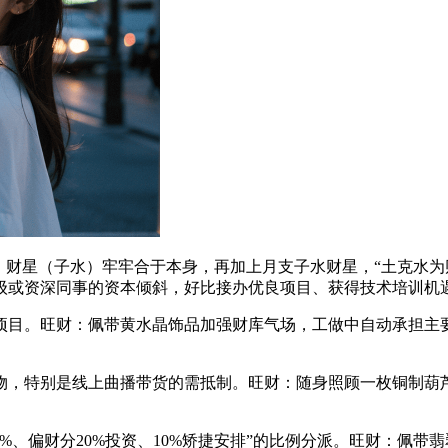
财星（子水）牢牢合于本身，再加上月支子水财星，“土克水为财
级或资深同事的资本倾斜，好比接办优良项目、获得技术培训机
。旺财：佩带黄水晶饰品加强财库气场，工做中自动承担主要使
。
，特别是线上曲播带货的需抵制。旺财：随身照顾一枚铜制葫芦
。
、偏财分20%投资、10%矫捷安排”的比例分派。旺财：佩带翡