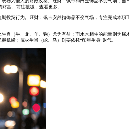
或卷入他人的财政胶葛。旺财：佩带和田玉饰品不变气场，当
的财富。前往搜狐，查看更多。
期投契行为。旺财：佩带安然扣饰品不变气场，专注完成本职
生肖（牛、龙、羊、狗）尤为有益；而水木相生的能量则为属
巴握机缘；属火生肖（蛇、马）则要依托“印星生身”财气。