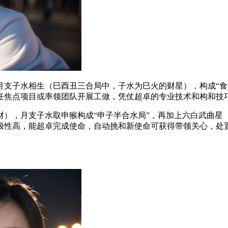
子水相生（巳酉丑三合局中，子水为巳火的财星），构成“食神
任焦点项目或率领团队开展工做，凭仗超卓的专业技术和构和技
，月支子水取申猴构成“申子半合水局”，再加上六白武曲星（
极性高，能超卓完成使命，自动挑和新使命可获得带领关心，处