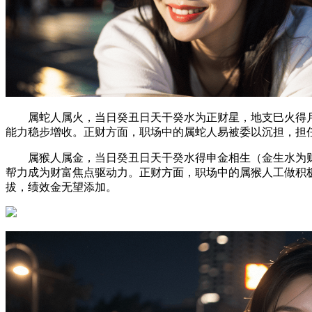
属蛇人属火，当日癸丑日天干癸水为正财星，地支巳火得月支
能力稳步增收。正财方面，职场中的属蛇人易被委以沉担，担
属猴人属金，当日癸丑日天干癸水得申金相生（金生水为财）
帮力成为财富焦点驱动力。正财方面，职场中的属猴人工做积
拔，绩效金无望添加。