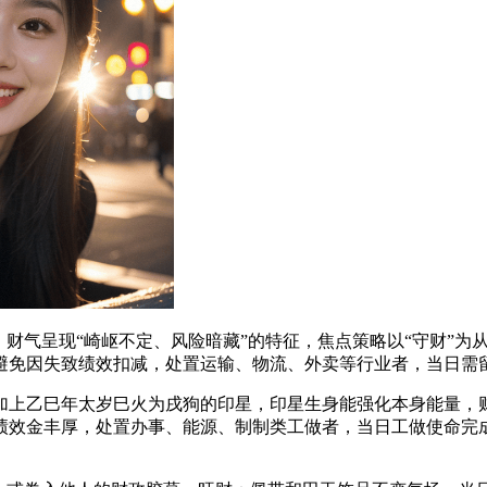
财气呈现“崎岖不定、风险暗藏”的特征，焦点策略以“守财”为
避免因失致绩效扣减，处置运输、物流、外卖等行业者，当日需
乙巳年太岁巳火为戌狗的印星，印星生身能强化本身能量，财
绩效金丰厚，处置办事、能源、制制类工做者，当日工做使命完