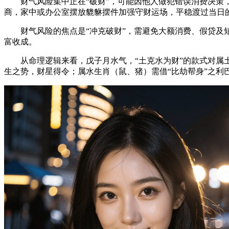
财气风险集中正在“破财”，可能因他人做犯错误消费决策，
商，家中或办公室摆放貔貅摆件加强守财运场，平稳渡过当日
财气风险的焦点是“冲克破财”，需避免大额消费、假贷及短
富收成。
从命理逻辑来看，戊子月水气，“土克水为财”的款式对属土
生之势，财星得令；属水生肖（鼠、猪）需借“比劫帮身”之利