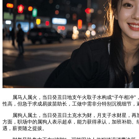
属马人属火，当日癸丑日地支午火取子水构成“子午相冲”，
性高，但急于求成易拔苗助长，工做中需非分特别沉视细节，
属狗人属土，当日癸丑日土克水为财，月支子水财星，再加上
方面，职场中的属狗人表示超卓，能力获得承认，加班补助、
遇，薪资随之提拔。