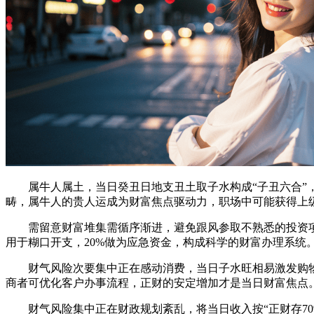
属牛人属土，当日癸丑日地支丑土取子水构成“子丑六合”，
畴，属牛人的贵人运成为财富焦点驱动力，职场中可能获得上
需留意财富堆集需循序渐进，避免跟风参取不熟悉的投资项目
用于糊口开支，20%做为应急资金，构成科学的财富办理系统
财气风险次要集中正在感动消费，当日子水旺相易激发购物
商者可优化客户办事流程，正财的安定增加才是当日财富焦点
财气风险集中正在财政规划紊乱，将当日收入按“正财存70%