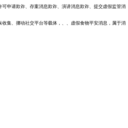
许可申请欺诈、存案消息欺诈、演讲消息欺诈、提交虚假监管消
收集、挪动社交平台等载体，、、虚假食物平安消息，属于消