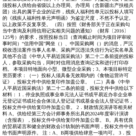
须投标人供给由省级以上办理局、办理局（含新疆出产扶植兵
团）出具的属于企业的证件，残疾人福利性单元以投标人填写
的《残疾人福利性单元声明函》为鉴定尺度，不然不予认定。
以上政策不反复享受。 （四）按照《财务部关于正在采购勾
当中查询及利用信用记实相关问题的通知》（财库〔2016〕
125号）的要求，按照投标当日（查询截止时间为项目评审竣
事时间）“信用中国”网坐（）、中国采购网（）的消息，严沉
税收违法案件当事人名单、采购严沉违法失信行为记实名单及
其他不合适《中华人平易近国采购法》第二十二条前提的投标
人，参取采购勾当，同时对信用消息查询记实和进行打印存
档。 本项目特地面向小型、微型企业采购；3。本项目标特定
资历要求：（一）投标人须具备无效期内的《食物运营许可
证》，投标文件中供给复印件加盖公章。 （二）具备《中华
人平易近国采购法》第二十二条的前提，投标文件中供给以下
材料： 1．停业执照或事业单元法人证书或平易近办非企业单
元登记证书或社会合体法人登记证书或基金会法人登记证书，
投标文件中供给复印件加盖公章。 2．财政情况演讲等相关材
料 A。供给经第三方会计师事务所出具的2024年度审计演讲
（含报表），投标文件中供给复印件加盖公章。 B。具有优良
的贸易诺言和健全的财政会计轨制的书面声明，投标文件中供
给书面声明原件。 注：A、B两项供给肆意一项均可。 3．投