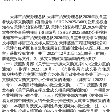
天津市治安办理总队 天津市治安办理总队2026年度食堂
餐饮办事采购项目 (项目编号！SHGP-2025-B683)公开投标通
知布告天津市治安办理总队 天津市治安办理总队2026年度食
堂餐饮办事采购项目 (项目编号！SHGP-2025-B683)公开投标
通知布告天津市治安办理总队2026年度食堂餐饮办事采购项目
投标项目标潜正在投标人应正在 天津盛浩工程征询无限公司
（天津市红桥区名誉道取保康交口宝能创业核心A座11楼1109
室）获取投标文件，并于 2025年12月31日 15点00分（时间）
前递交投标文件。2。落实采购政策需满脚的资历要求：
（一）按照财务部《关于进一步加大采购支撑中小企业力度的
通知》 （财库﹝2022﹞19 号）、《市财务局 市成长委 市住房
城乡扶植委 市交通运输委 市水务局 市政务办事办关于进一步
贯彻落实采购支撑中小企业政策的通知》 （津财采〔2022〕
11号），本项目特地面向小微企业采购。 （二）按照财务部
发布的《关于采购支撑企业成长相关问题的通知》，本项目对
企业视同为小微企业。 （三）按照财务部发布的《财务部 平
易近政部中国残疾人结合会关于推进残疾人就业采购政策的通
知》，本项目对残疾人福利性单元视同为小微企业。 注：小
微企业以投标人填写的《中小企业声明函》为鉴定尺度，企业